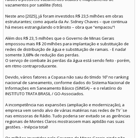
vazamentos por satélite (foto).
Neste ano [2025], já foram investidos R$ 23,5 milhões em obras
estruturantes; como aquela da Av. Sidney Chaves – que continua
há meses estrangulando o trânsito – obra que “empacou”!
Além dos R$ 23, 5 milhões que o Governo de Minas Gerais
empossou mais R$ 20 milhões para implantação e substituição de
redes de distribuição de água e substituição de ramais. - E nada!
somente 3,68% de redução das perdas.
O serviço de combate às perdas da água está sendo feito - porém,
em ritmo contraproducente.
Devido, vários fatores a Copasa não saiu do tímido 16º no ranking
nacional de saneamento, conforme dados do Sistema Nacional de
Informações em Saneamento Básico (SINISA) – e o relatório do
INSTITUTO TRATA BRASIL / GO-Associados.
A incompetência nas expansões (ampliação e modernização), a
empresa vem sendo alvo de várias matérias nas redes de TV `se
nas emissoras de Rádio. Tudo poderia ser evitado se as gerências
regionais de Montes Claros mostrassem mais aptidão nas suas
gestões. - Inépcia total!
Os milhões investidos pelo Governo de Minas Gerais ainda não