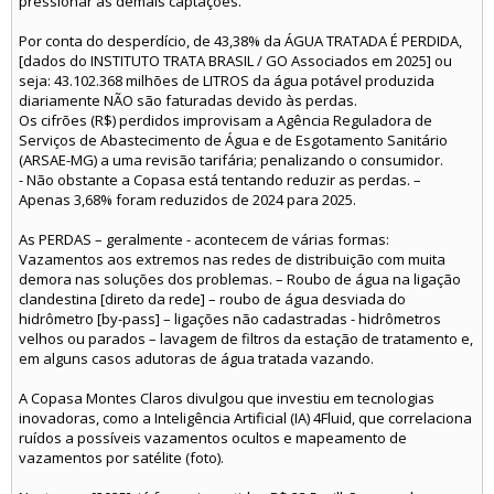
pressionar as demais captações.
Por conta do desperdício, de 43,38% da ÁGUA TRATADA É PERDIDA,
[dados do INSTITUTO TRATA BRASIL / GO Associados em 2025] ou
seja: 43.102.368 milhões de LITROS da água potável produzida
diariamente NÃO são faturadas devido às perdas.
Os cifrões (R$) perdidos improvisam a Agência Reguladora de
Serviços de Abastecimento de Água e de Esgotamento Sanitário
(ARSAE-MG) a uma revisão tarifária; penalizando o consumidor.
- Não obstante a Copasa está tentando reduzir as perdas. –
Apenas 3,68% foram reduzidos de 2024 para 2025.
As PERDAS – geralmente - acontecem de várias formas:
Vazamentos aos extremos nas redes de distribuição com muita
demora nas soluções dos problemas. – Roubo de água na ligação
clandestina [direto da rede] – roubo de água desviada do
hidrômetro [by-pass] – ligações não cadastradas - hidrômetros
velhos ou parados – lavagem de filtros da estação de tratamento e,
em alguns casos adutoras de água tratada vazando.
A Copasa Montes Claros divulgou que investiu em tecnologias
inovadoras, como a Inteligência Artificial (IA) 4Fluid, que correlaciona
ruídos a possíveis vazamentos ocultos e mapeamento de
vazamentos por satélite (foto).