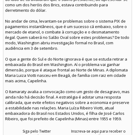
como um dos heróis dos Brics, estava contribuindo para
derretimento do dólar.
No andar de cima, levantam-se problemas sobre o sistema PIX de
pagamentos instantâneos, que é um sucesso cá embaixo, sobre o
mercado de etanol, o combate à corrupção e o desmatamento
ilegal. Quem saberá no Salão Oval sobre estes problemas? De todo
modo, Washington abriu investigação formal no Brasil, com
audiência em 3 de setembro.
O que a gente do Sul e do Norte ignorava é que se estuda retirar a
embaixada do Brasil em Washington. Aí o problema vai ganhar
dimensão, porque é ataque frontal ao Norte de Minas. A diplomata
Maria Luiza Viotti nasceu em Beagá, de família com raiz em cidade
mais acima, Capelinha.
O Itamaraty avalia a convocação como um gesto de desagravo, mas
ainda não há decisão final. A estratégia é adotar uma resposta
calibrada, que evite efeitos negativos sobre a economia e preserve
a estabilidade nas relações. Maria Luíza Ribeiro Viotti, atual
embaixadora do Brasil nos Estados Unidos, é filha de José Carlos
Ribeiro, que foi prefeito de Capelinha (Minas) entre 1955 e 1959.
Siga pelo Twitter
Inscreva-se aqui para receber o