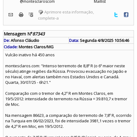
@montesclaroscom
Maillist
Aprimore esta informação,
complete-a
Mensagem N°
87343
De:
Afonso Cláudio
Data:
Segunda 4/8/2025 10:56:46
Cidade:
Montes Claros/MG
Vulcão inativo há 450 anos
montesclaros.com: "Intenso terremoto de 8,8º R (o 6º maior neste
século) atinge regiões da Rússia. Provocou evacuação no Japão e
no Havaí, com alertas também nos Estados Unidos e Canadá.
Quarta, 30/07/25 - 6h21."
Comparação com o tremor de 4,2º R em Montes Claros, em
19/5/2012: intensidade do terremoto na Rússia = 39.810,7 x tremor
de Moc.
Na mensagem 86623, a comparação do terremoto de 7,8º R, ocorrido
na Turquia em 06/02/2023, foi de intensidade 3981,1 vezes o tremor
de 4,2º R em Moc, em 19/5/2012.