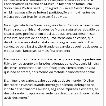
Conservatório Brasileiro de Música, lá também se formou em
Sociologia e Política na PUC, pós-graduou-se em Gestão Pública já
em Minas; mas não se furtou à participação em movimentos de
música popular brasileira. Assim é sua vida.
Na antiga Cidade de Minas, veio, viu e ficou. Carioca, amineirou-se.
Faz-me recordar Edson Guedes de Morais, natural de Jaboatão de
Guararapes, professor em Brasília, poeta, contista, desenhista,
jornalista, analista de finanças, uma imensidão de coisas, que
decidiu voltar ao estado natal e se consagrar como editor. Ei-lo
conduzido pela fascinação, tirando da cartola os coelhos da poesia,
miraculosos, fantasias da mais fina artesania.
Nas montanhas que a tantos já atraiu e que a ela agora pertencem,
Flávia tomou acento em funções adequadas na Academia Mineira
de Letras, preparando-se para festejar os oitenta anos de vida,
que não aparenta, pois menos da metade demonstraria somar.
Ela, mineira ou carioca, sabe das coisas deste mundo: “O olhar
descobre o invisível quando interroga o silêncio, debruçado no
infinito de sentimentos avulsos, seguindo impulsos e esperas, se
desdobrando no apuro, nas sedentas descobertas do que habita
atrás dos muros”.