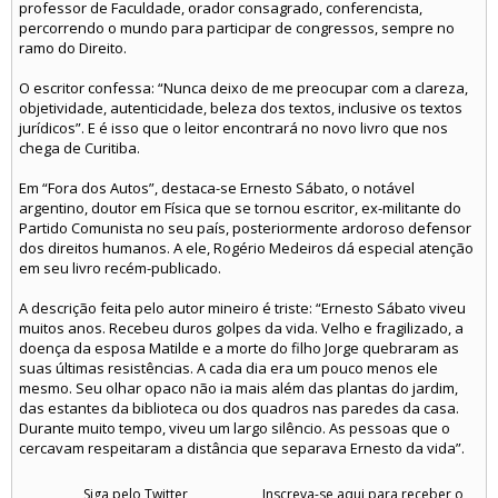
professor de Faculdade, orador consagrado, conferencista,
percorrendo o mundo para participar de congressos, sempre no
ramo do Direito.
O escritor confessa: “Nunca deixo de me preocupar com a clareza,
objetividade, autenticidade, beleza dos textos, inclusive os textos
jurídicos”. E é isso que o leitor encontrará no novo livro que nos
chega de Curitiba.
Em “Fora dos Autos”, destaca-se Ernesto Sábato, o notável
argentino, doutor em Física que se tornou escritor, ex-militante do
Partido Comunista no seu país, posteriormente ardoroso defensor
dos direitos humanos. A ele, Rogério Medeiros dá especial atenção
em seu livro recém-publicado.
A descrição feita pelo autor mineiro é triste: “Ernesto Sábato viveu
muitos anos. Recebeu duros golpes da vida. Velho e fragilizado, a
doença da esposa Matilde e a morte do filho Jorge quebraram as
suas últimas resistências. A cada dia era um pouco menos ele
mesmo. Seu olhar opaco não ia mais além das plantas do jardim,
das estantes da biblioteca ou dos quadros nas paredes da casa.
Durante muito tempo, viveu um largo silêncio. As pessoas que o
cercavam respeitaram a distância que separava Ernesto da vida”.
Siga pelo Twitter
Inscreva-se aqui para receber o