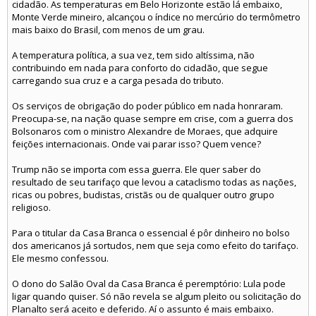
cidadão. As temperaturas em Belo Horizonte estão lá embaixo,
Monte Verde mineiro, alcançou o índice no mercúrio do termômetro
mais baixo do Brasil, com menos de um grau.
A temperatura política, a sua vez, tem sido altíssima, não
contribuindo em nada para conforto do cidadão, que segue
carregando sua cruz e a carga pesada do tributo.
Os serviços de obrigação do poder público em nada honraram.
Preocupa-se, na nação quase sempre em crise, com a guerra dos
Bolsonaros com o ministro Alexandre de Moraes, que adquire
feições internacionais. Onde vai parar isso? Quem vence?
Trump não se importa com essa guerra. Ele quer saber do
resultado de seu tarifaço que levou a cataclismo todas as nações,
ricas ou pobres, budistas, cristãs ou de qualquer outro grupo
religioso.
Para o titular da Casa Branca o essencial é pôr dinheiro no bolso
dos americanos já sortudos, nem que seja como efeito do tarifaço.
Ele mesmo confessou.
O dono do Salão Oval da Casa Branca é peremptório: Lula pode
ligar quando quiser. Só não revela se algum pleito ou solicitação do
Planalto será aceito e deferido. Aí o assunto é mais embaixo.