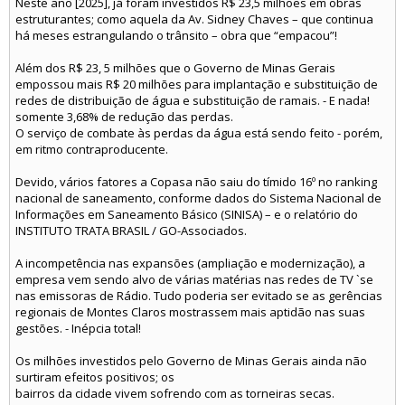
Neste ano [2025], já foram investidos R$ 23,5 milhões em obras
estruturantes; como aquela da Av. Sidney Chaves – que continua
há meses estrangulando o trânsito – obra que “empacou”!
Além dos R$ 23, 5 milhões que o Governo de Minas Gerais
empossou mais R$ 20 milhões para implantação e substituição de
redes de distribuição de água e substituição de ramais. - E nada!
somente 3,68% de redução das perdas.
O serviço de combate às perdas da água está sendo feito - porém,
em ritmo contraproducente.
Devido, vários fatores a Copasa não saiu do tímido 16º no ranking
nacional de saneamento, conforme dados do Sistema Nacional de
Informações em Saneamento Básico (SINISA) – e o relatório do
INSTITUTO TRATA BRASIL / GO-Associados.
A incompetência nas expansões (ampliação e modernização), a
empresa vem sendo alvo de várias matérias nas redes de TV `se
nas emissoras de Rádio. Tudo poderia ser evitado se as gerências
regionais de Montes Claros mostrassem mais aptidão nas suas
gestões. - Inépcia total!
Os milhões investidos pelo Governo de Minas Gerais ainda não
surtiram efeitos positivos; os
bairros da cidade vivem sofrendo com as torneiras secas.