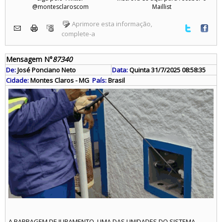
@montesclaroscom
Maillist
Aprimore esta informação,
complete-a
Mensagem N°
87340
De:
José Ponciano Neto
Data:
Quinta 31/7/2025 08:58:35
Cidade:
Montes Claros - MG
País:
Brasil
A BARRAGEM DE JURAMENTO, UMA DAS UNIDADES DO SISTEMA