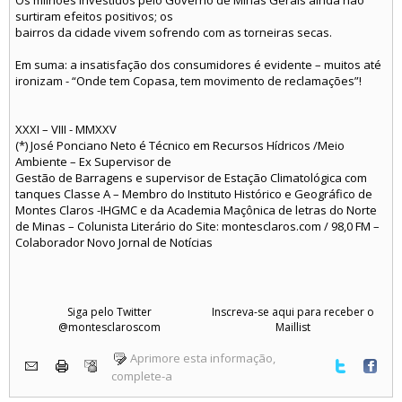
surtiram efeitos positivos; os
bairros da cidade vivem sofrendo com as torneiras secas.
Em suma: a insatisfação dos consumidores é evidente – muitos até
ironizam - “Onde tem Copasa, tem movimento de reclamações”!
XXXI – VIII - MMXXV
(*) José Ponciano Neto é Técnico em Recursos Hídricos /Meio
Ambiente – Ex Supervisor de
Gestão de Barragens e supervisor de Estação Climatológica com
tanques Classe A – Membro do Instituto Histórico e Geográfico de
Montes Claros -IHGMC e da Academia Maçônica de letras do Norte
de Minas – Colunista Literário do Site: montesclaros.com / 98,0 FM –
Colaborador Novo Jornal de Notícias
Siga pelo Twitter
Inscreva-se aqui para receber o
@montesclaroscom
Maillist
Aprimore esta informação,
complete-a