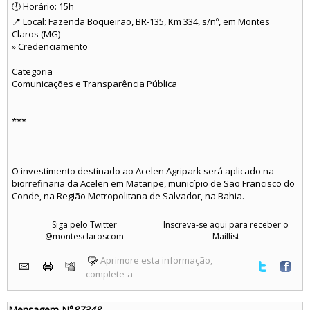
🕐 Horário: 15h
📍 Local: Fazenda Boqueirão, BR-135, Km 334, s/nº, em Montes
Claros (MG)
» Credenciamento
Categoria
Comunicações e Transparência Pública
***
O investimento destinado ao Acelen Agripark será aplicado na
biorrefinaria da Acelen em Mataripe, município de São Francisco do
Conde, na Região Metropolitana de Salvador, na Bahia.
Siga pelo Twitter
Inscreva-se aqui para receber o
@montesclaroscom
Maillist
Aprimore esta informação,
complete-a
Mensagem N°
87348