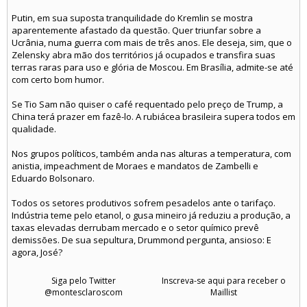
Putin, em sua suposta tranquilidade do Kremlin se mostra
aparentemente afastado da questão. Quer triunfar sobre a
Ucrânia, numa guerra com mais de três anos. Ele deseja, sim, que o
Zelensky abra mão dos territórios já ocupados e transfira suas
terras raras para uso e glória de Moscou. Em Brasília, admite-se até
com certo bom humor.
Se Tio Sam não quiser o café requentado pelo preço de Trump, a
China terá prazer em fazê-lo. A rubiácea brasileira supera todos em
qualidade.
Nos grupos políticos, também anda nas alturas a temperatura, com
anistia, impeachment de Moraes e mandatos de Zambelli e
Eduardo Bolsonaro.
Todos os setores produtivos sofrem pesadelos ante o tarifaço.
Indústria teme pelo etanol, o gusa mineiro já reduziu a produção, a
taxas elevadas derrubam mercado e o setor químico prevê
demissões. De sua sepultura, Drummond pergunta, ansioso: E
agora, José?
Siga pelo Twitter
Inscreva-se aqui para receber o
@montesclaroscom
Maillist