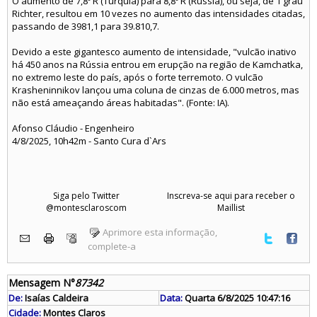
O aumento de 7,8º R (Turquia) para 8,8º R (Rússia), ou seja, de 1 grau
Richter, resultou em 10 vezes no aumento das intensidades citadas,
passando de 3981,1 para 39.810,7.
Devido a este gigantesco aumento de intensidade, "vulcão inativo
há 450 anos na Rússia entrou em erupção na região de Kamchatka,
no extremo leste do país, após o forte terremoto. O vulcão
Krasheninnikov lançou uma coluna de cinzas de 6.000 metros, mas
não está ameaçando áreas habitadas". (Fonte: IA).
Afonso Cláudio - Engenheiro
4/8/2025, 10h42m - Santo Cura d`Ars
Siga pelo Twitter
Inscreva-se aqui para receber o
@montesclaroscom
Maillist
Aprimore esta informação,
complete-a
Mensagem N°
87342
De:
Isaías Caldeira
Data:
Quarta 6/8/2025 10:47:16
Cidade:
Montes Claros