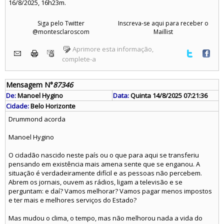
16/8/2025, 16h23m.
Siga pelo Twitter
Inscreva-se aqui para receber o
@montesclaroscom
Maillist
Aprimore esta informação,
complete-a
Mensagem N°
87346
De:
Manoel Hygino
Data:
Quinta 14/8/2025 07:21:36
Cidade:
Belo Horizonte
Drummond acorda
Manoel Hygino
O cidadão nascido neste país ou o que para aqui se transferiu
pensando em existência mais amena sente que se enganou. A
situação é verdadeiramente difícil e as pessoas não percebem.
Abrem os jornais, ouvem as rádios, ligam a televisão e se
perguntam: e daí? Vamos melhorar? Vamos pagar menos impostos
e ter mais e melhores serviços do Estado?
Mas mudou o clima, o tempo, mas não melhorou nada a vida do