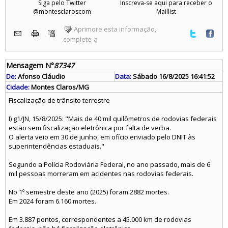
Siga pelo Twitter
Inscreva-se aqui para receber o
@montesclaroscom
Maillist
Aprimore esta informação,
complete-a
Mensagem N°
87347
De:
Afonso Cláudio
Data:
Sábado 16/8/2025 16:41:52
Cidade:
Montes Claros/MG
Fiscalização de trânsito terrestre
I) g1/JN, 15/8/2025: "Mais de 40 mil quilômetros de rodovias federais
estão sem fiscalização eletrônica por falta de verba.
O alerta veio em 30 de junho, em ofício enviado pelo DNIT às
superintendências estaduais."
Segundo a Polícia Rodoviária Federal, no ano passado, mais de 6
mil pessoas morreram em acidentes nas rodovias federais.
No 1º semestre deste ano (2025) foram 2882 mortes.
Em 2024 foram 6.160 mortes.
Em 3.887 pontos, correspondentes a 45.000 km de rodovias