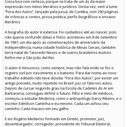
Coisa boa com certeza, porque se trata de um ás da maior
expressão nos meios literários e jurídicos. Desta vez, vem a lume
“Fora dos Autos”, lançado pela Juruá, de Curitiba, com 290 páginas
de crônicas e contos, prosa poética, perfis biográficos e ensaios
literários.
A biografia do autor é extensa. Foi cuidadoso até ao nascer, pois
não queria confundir datas e fotos: aconteceu em 8 de setembro
de 1961, um dia após as comemorações de aniversário da
Independência, numa cidade histórica de Minas Gerais, também
terra natal de Tancredo Neves e de outros brasileiros ilustres.
Refiro-me a São João del-Rei.
O autor é minucioso, como sempre, mas não fala onde se fez o
registro civil por nascimento e o batismo. Para dar nome ao novo
trabalho editado não teve dúvida: “Fora dos Autos”, por existir um
antigo preceito, muito repetido no Brasil: juiz só fala nos autos.
Depois de cursar segundo grau na Escola de Cadetes do Ar em
Barbacena, conseguiu definir o futuro. Filho e neto de médicos,
começou a estudar Medicina, como o antropólogo Darcy Ribeiro, e o
escritor Edmilson Caminha e eu mesmo. Cada um achou seu
caminho. Cada macaco em seu galho.
E eis Rogério Medeiros formado em Direito, promotor, juiz,
desembargador, corregedor, presidente do Tribunal Eleitoral,