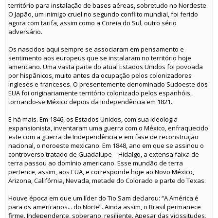
território para instalação de bases aéreas, sobretudo no Nordeste.
O Japão, um inimigo cruel no segundo conflito mundial, foi ferido
agora com tarifa, assim como a Coreia do Sul, outro sério
adversário.
Os nascidos aqui sempre se associaram em pensamento e
sentimento aos europeus que se instalaram no território hoje
americano. Uma vasta parte do atual Estados Unidos foi povoada
por hispânicos, muito antes da ocupação pelos colonizadores
ingleses e franceses. O presentemente denominado Sudoeste dos
EUA foi originariamente território colonizado pelos espanhóis,
tornando-se México depois da independência em 1821.
E há mais. Em 1846, os Estados Unidos, com sua ideologia
expansionista, inventaram uma guerra com o México, enfraquecido
este com a guerra de Independência e em fase de reconstrução
nacional, o noroeste mexicano. Em 1848, ano em que se assinou o
controverso tratado de Guadalupe – Hidalgo, a extensa faixa de
terra passou ao domínio americano. Esse mundão de terra
pertence, assim, aos EUA, e corresponde hoje ao Novo México,
Arizona, Califórnia, Nevada, metade do Colorado e parte do Texas.
Houve época em que um líder do Tio Sam declarou: “A América é
para os americanos... do Norte”. Ainda assim, o Brasil permanece
firme. Independente, soberano, resiliente. Apesar das vicissitudes,