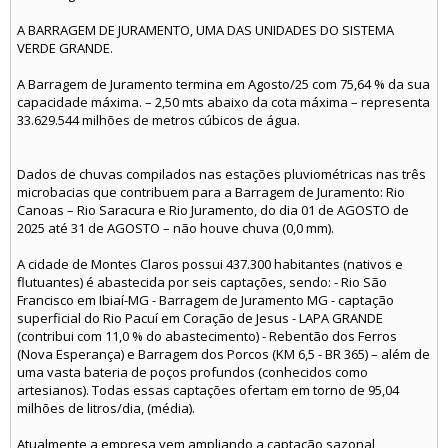
A BARRAGEM DE JURAMENTO, UMA DAS UNIDADES DO SISTEMA
VERDE GRANDE.
A Barragem de Juramento termina em Agosto/25 com 75,64 % da sua
capacidade máxima. – 2,50 mts abaixo da cota máxima – representa
33.629.544 milhões de metros cúbicos de água.
Dados de chuvas compilados nas estações pluviométricas nas três
microbacias que contribuem para a Barragem de Juramento: Rio
Canoas – Rio Saracura e Rio Juramento, do dia 01 de AGOSTO de
2025 até 31 de AGOSTO – não houve chuva (0,0 mm).
A cidade de Montes Claros possui 437.300 habitantes (nativos e
flutuantes) é abastecida por seis captações, sendo: - Rio São
Francisco em Ibiaí-MG - Barragem de Juramento MG - captação
superficial do Rio Pacuí em Coração de Jesus - LAPA GRANDE
(contribui com 11,0 % do abastecimento) - Rebentão dos Ferros
(Nova Esperança) e Barragem dos Porcos (KM 6,5 - BR 365) – além de
uma vasta bateria de poços profundos (conhecidos como
artesianos). Todas essas captações ofertam em torno de 95,04
milhões de litros/dia, (média).
Atualmente a empresa vem ampliando a captação sazonal