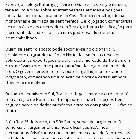
Se vivo, o filólogo Kafunga, goleiro do Galo e da seleção mineira,
teria muito a dizer sobre as intempestivas atitudes e posições
adotadas pelo atual ocupante da Casa Branca em julho, frio nas
montanhas e de frieza de sentimentos. Ele, o jogador, comentarista
de rádio às vezes e vereador em Beagá, acharia classificação para
o ocupante da cadeira política mais poderosa do planeta:
destrambelhado.
Quem se sentir disposto pode socorrer-se no dicionário. O
presidente da grande nação do Norte das Américas resolveu
sobretaxar as exportações brasileiras ao mercado de Tio Sam em
50%. Belíssimo presente para o princípio da segunda metade de
2025. O governo brasileiro foi rápido no gatilho, manifestando
indignação, começando uma coleção de troca de cartas, embora
chovendo no molhado.
Do lado do hemisfério Sul, Brasília refuga: sempre agiu de boa-fé
com a nação do Norte, mas Trump parecia não ter noções bem
seguras sobre os dados numéricos entre os dois países. Ou faz de
conta.
Até a Rua 25 de Março, em São Paulo, serviu de argumento. O
comércio ali, argumenta uma nota oficial dos EUA, inclui
mercadorias falsificadas: não seriam americanas de fato. Pesquisa
do lado de cá avaliaram que o sulino presidente, ao apresentar-se