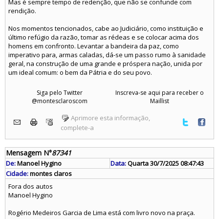
Mas é sempre tempo de redenção, que não se confunde com
rendição.
Nos momentos tencionados, cabe ao Judiciário, como instituição e
último refúgio da razão, tomar as rédeas e se colocar acima dos
homens em confronto. Levantar a bandeira da paz, como
imperativo para, armas caladas, dá-se um passo rumo à sanidade
geral, na construção de uma grande e próspera nação, unida por
um ideal comum: o bem da Pátria e do seu povo.
Siga pelo Twitter
Inscreva-se aqui para receber o
@montesclaroscom
Maillist
Aprimore esta informação,
complete-a
Mensagem N°
87341
De:
Manoel Hygino
Data:
Quarta 30/7/2025 08:47:43
Cidade:
montes claros
Fora dos autos
Manoel Hygino
Rogério Medeiros Garcia de Lima está com livro novo na praça.