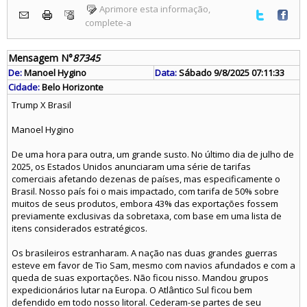
Aprimore esta informação,
complete-a
Mensagem N°
87345
De:
Manoel Hygino
Data:
Sábado 9/8/2025 07:11:33
Cidade:
Belo Horizonte
Trump X Brasil
Manoel Hygino
De uma hora para outra, um grande susto. No último dia de julho de
2025, os Estados Unidos anunciaram uma série de tarifas
comerciais afetando dezenas de países, mas especificamente o
Brasil. Nosso país foi o mais impactado, com tarifa de 50% sobre
muitos de seus produtos, embora 43% das exportações fossem
previamente exclusivas da sobretaxa, com base em uma lista de
itens considerados estratégicos.
Os brasileiros estranharam. A nação nas duas grandes guerras
esteve em favor de Tio Sam, mesmo com navios afundados e com a
queda de suas exportações. Não ficou nisso. Mandou grupos
expedicionários lutar na Europa. O Atlântico Sul ficou bem
defendido em todo nosso litoral. Cederam-se partes de seu