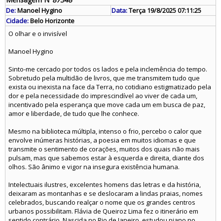
De:
Manoel Hygino
Data:
Terça 19/8/2025 07:11:25
Cidade:
Belo Horizonte
O olhar e o invisível
Manoel Hygino
Sinto-me cercado por todos os lados e pela inclemência do tempo.
Sobretudo pela multidão de livros, que me transmitem tudo que
exista ou inexista na face da Terra, no cotidiano estigmatizado pela
dor e pela necessidade do imprescindível ao viver de cada um,
incentivado pela esperança que move cada um em busca de paz,
amor e liberdade, de tudo que lhe conhece.
Mesmo na biblioteca múltipla, intenso o frio, percebo o calor que
envolve inúmeras histórias, a poesia em muitos idiomas e que
transmite o sentimento de corações, muitos dos quais não mais
pulsam, mas que sabemos estar à esquerda e direita, diante dos
olhos. São ânimo e vigor na insegura existência humana.
Intelectuais ilustres, excelentes homens das letras e da história,
deixaram as montanhas e se deslocaram a lindas praias, nomes
celebrados, buscando realçar o nome que os grandes centros
urbanos possibilitam. Flávia de Queiroz Lima fez o itinerário em
sentido contrário. Nascida no Rio de Janeiro, estudou piano no