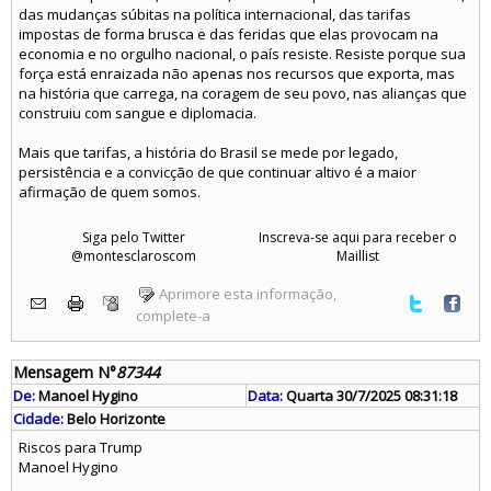
das mudanças súbitas na política internacional, das tarifas
impostas de forma brusca e das feridas que elas provocam na
economia e no orgulho nacional, o país resiste. Resiste porque sua
força está enraizada não apenas nos recursos que exporta, mas
na história que carrega, na coragem de seu povo, nas alianças que
construiu com sangue e diplomacia.
Mais que tarifas, a história do Brasil se mede por legado,
persistência e a convicção de que continuar altivo é a maior
afirmação de quem somos.
Siga pelo Twitter
Inscreva-se aqui para receber o
@montesclaroscom
Maillist
Aprimore esta informação,
complete-a
Mensagem N°
87344
De:
Manoel Hygino
Data:
Quarta 30/7/2025 08:31:18
Cidade:
Belo Horizonte
Riscos para Trump
Manoel Hygino