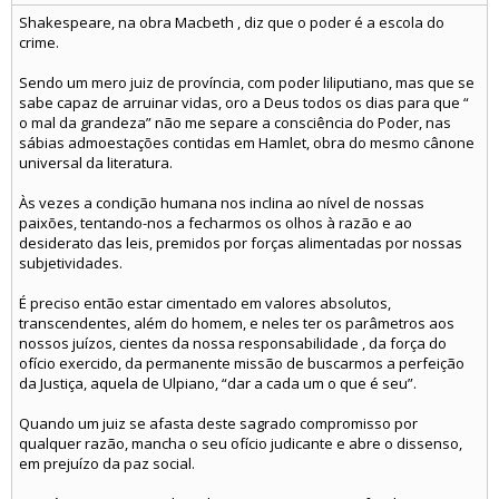
Shakespeare, na obra Macbeth , diz que o poder é a escola do
crime.
Sendo um mero juiz de província, com poder liliputiano, mas que se
sabe capaz de arruinar vidas, oro a Deus todos os dias para que “
o mal da grandeza” não me separe a consciência do Poder, nas
sábias admoestações contidas em Hamlet, obra do mesmo cânone
universal da literatura.
Às vezes a condição humana nos inclina ao nível de nossas
paixões, tentando-nos a fecharmos os olhos à razão e ao
desiderato das leis, premidos por forças alimentadas por nossas
subjetividades.
É preciso então estar cimentado em valores absolutos,
transcendentes, além do homem, e neles ter os parâmetros aos
nossos juízos, cientes da nossa responsabilidade , da força do
ofício exercido, da permanente missão de buscarmos a perfeição
da Justiça, aquela de Ulpiano, “dar a cada um o que é seu”.
Quando um juiz se afasta deste sagrado compromisso por
qualquer razão, mancha o seu ofício judicante e abre o dissenso,
em prejuízo da paz social.