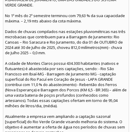
VERDE GRANDE.
No 1º mês do 2º semestre terminou com 79,63 % da sua capacidade
máxima. – 2,19 mts abaixo da cota máxima.
Dados de chuvas compilados nas estações pluviométricas nas três
microbacias que contribuem para a Barragem de Juramento: Rio
Canoas – Rio Saracura e Rio Juramento, do dia 01 de OUTUBRO de
2024 até 30 de Julho de 2025, choveu 812,0 milímetros(mm) - chuva
de Julho 2025 – 0,0 mm.
A cidade de Montes Claros possui 434.300 habitantes (nativos e
flutuantes) é abastecida por seis captações, sendo: - Rio São
Francisco em Ibiaí-MG - Barragem de Juramento MG - captação
superficial do Rio Pacuí em Coração de Jesus - LAPA GRANDE
(contribui com 11,0 % do abastecimento) - Rebentão dos Ferros
(Nova Esperança) e Barragem dos Porcos (KM 6,5 - BR 365) – além de
uma vasta bateria de poços profundos (conhecidos como
artesianos). Todas essas captações ofertam em torno de 95,04
milhões de litros/dia, (média).
Atualmente a empresa vem ampliando a captação sazonal
[superficial] do Rio Verde Grande visando melhoria do sistema. O
objetivo é aumentar a oferta de água nos períodos de chuvas sem