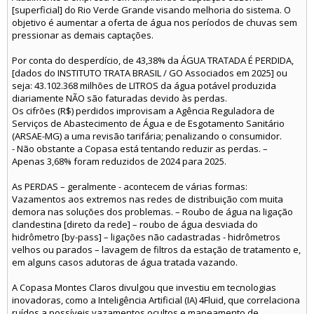
[superficial] do Rio Verde Grande visando melhoria do sistema. O
objetivo é aumentar a oferta de água nos períodos de chuvas sem
pressionar as demais captações.
Por conta do desperdício, de 43,38% da ÁGUA TRATADA É PERDIDA,
[dados do INSTITUTO TRATA BRASIL / GO Associados em 2025] ou
seja: 43.102.368 milhões de LITROS da água potável produzida
diariamente NÃO são faturadas devido às perdas.
Os cifrões (R$) perdidos improvisam a Agência Reguladora de
Serviços de Abastecimento de Água e de Esgotamento Sanitário
(ARSAE-MG) a uma revisão tarifária; penalizando o consumidor.
- Não obstante a Copasa está tentando reduzir as perdas. –
Apenas 3,68% foram reduzidos de 2024 para 2025.
As PERDAS – geralmente - acontecem de várias formas:
Vazamentos aos extremos nas redes de distribuição com muita
demora nas soluções dos problemas. – Roubo de água na ligação
clandestina [direto da rede] – roubo de água desviada do
hidrômetro [by-pass] – ligações não cadastradas - hidrômetros
velhos ou parados – lavagem de filtros da estação de tratamento e,
em alguns casos adutoras de água tratada vazando.
A Copasa Montes Claros divulgou que investiu em tecnologias
inovadoras, como a Inteligência Artificial (IA) 4Fluid, que correlaciona
ruídos a possíveis vazamentos ocultos e mapeamento de