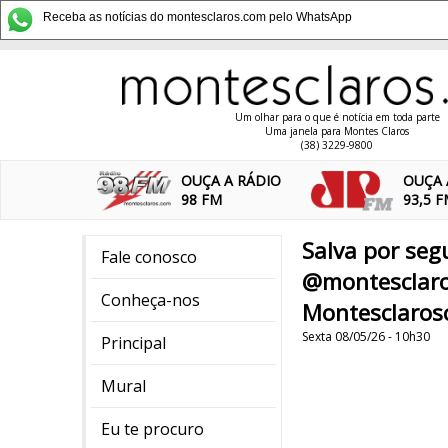
Receba as notícias do montesclaros.com pelo WhatsApp
Um olhar para o que é notícia em toda parte
Uma janela para Montes Claros
(38) 3229-9800
OUÇA A RÁDIO
OUÇA 
98 FM
93,5 
Salva por seg
Fale conosco
@montesclaro
Conheça-nos
Montesclaros
Sexta 08/05/26 - 10h30
Principal
Mural
Eu te procuro