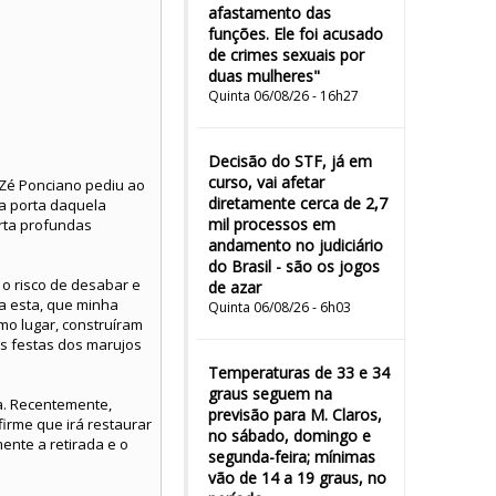
afastamento das
funções. Ele foi acusado
de crimes sexuais por
duas mulheres"
Quinta 06/08/26 - 16h27
Decisão do STF, já em
curso, vai afetar
 Zé Ponciano pediu ao
diretamente cerca de 2,7
a porta daquela
mil processos em
rta profundas
andamento no judiciário
do Brasil - são os jogos
o risco de desabar e
de azar
a esta, que minha
Quinta 06/08/26 - 6h03
mo lugar, construíram
s festas dos marujos
Temperaturas de 33 e 34
graus seguem na
ra. Recentemente,
previsão para M. Claros,
irme que irá restaurar
no sábado, domingo e
ente a retirada e o
segunda-feira; mínimas
vão de 14 a 19 graus, no