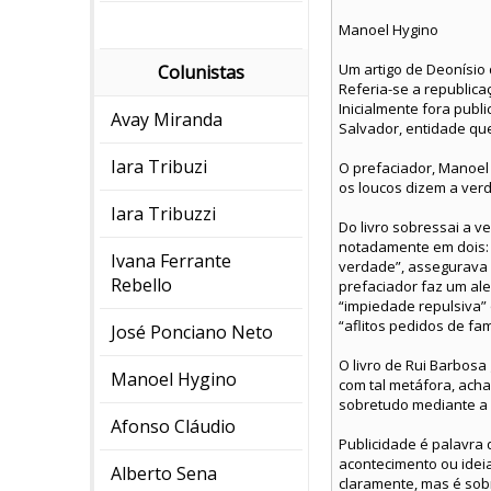
Manoel Hygino
Um artigo de Deonísio 
Colunistas
Referia-se a republica
Inicialmente fora publ
Avay Miranda
Salvador, entidade que
Iara Tribuzi
O prefaciador, Manoel 
os loucos dizem a verd
Iara Tribuzzi
Do livro sobressai a 
notadamente em dois: n
Ivana Ferrante
verdade”, assegurava 
Rebello
prefaciador faz um ale
“impiedade repulsiva” 
“aflitos pedidos de fam
José Ponciano Neto
O livro de Rui Barbosa
Manoel Hygino
com tal metáfora, acha
sobretudo mediante a 
Afonso Cláudio
Publicidade é palavra
acontecimento ou ideia
Alberto Sena
claramente, mas é sob