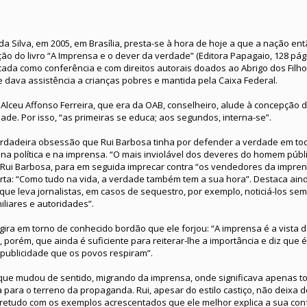
da Silva, em 2005, em Brasília, presta-se à hora de hoje a que a nação en
ção do livro “A Imprensa e o dever da verdade” (Editora Papagaio, 128 pág
icada como conferência e com direitos autorais doados ao Abrigo dos Filh
 dava assistência a crianças pobres e mantida pela Caixa Federal.
Alceu Affonso Ferreira, que era da OAB, conselheiro, alude à concepção d
ade. Por isso, “as primeiras se educa; aos segundos, interna-se”.
verdadeira obsessão que Rui Barbosa tinha por defender a verdade em t
a política e na imprensa. “O mais inviolável dos deveres do homem públ
Rui Barbosa, para em seguida imprecar contra “os vendedores da impren
rta: “Como tudo na vida, a verdade também tem a sua hora”. Destaca aind
que leva jornalistas, em casos de sequestro, por exemplo, noticiá-los s
iliares e autoridades”.
 gira em torno de conhecido bordão que ele forjou: “A imprensa é a vista
, porém, que ainda é suficiente para reiterar-lhe a importância e diz que
publicidade que os povos respiram”.
 que mudou de sentido, migrando da imprensa, onde significava apenas t
 para o terreno da propaganda. Rui, apesar do estilo castiço, não deixa d
retudo com os exemplos acrescentados que ele melhor explica a sua co