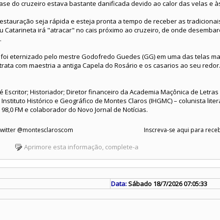
se do cruzeiro estava bastante danificada devido ao calor das velas e às
stauração seja rápida e esteja pronta a tempo de receber as tradicionai
Catarineta irá "atracar" no cais próximo ao cruzeiro, de onde desembar
.
o foi eternizado pelo mestre Godofredo Guedes (GG) em uma das telas mai
rata com maestria a antiga Capela do Rosário e os casarios ao seu redor
 é Escritor; Historiador; Diretor financeiro da Academia Maçônica de Letra
nstituto Histórico e Geográfico de Montes Claros (IHGMC) – colunista liter
 98,0 FM e colaborador do Novo Jornal de Notícias.
 Twitter @montesclaroscom
Inscreva-se aqui para receb
Aprimore esta informação, complete-a
Data:
Sábado 18/7/2026 07:05:33