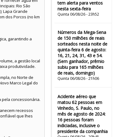
l é fornecer água em
tem alerta para ventos
incipais: Rio São
nesta sexta-feira
s); Lapa Grande
Quinta 06/08/26 - 23h52
em dos Porcos (no km
Números da Mega-Sena
de 150 milhões de reais
ca, garantindo a
sorteados nesta noite de
quinta-feira 6 de agosto:
16, 21, 24, 31, 43 e 54.
olume, a gestão local
(Sem ganhador, prêmio
aixa produtividade.
subiu para 165 milhões
de reais, domingo)
ampla, no Norte de
Quinta 06/08/26 - 21h06
 Novo Marco Legal do
Acidente aéreo que
 pela concessionária.
matou 62 pessoas em
Vinhedo, S. Paulo, no
rmanecem receosos
mês de agosto de 2024:
onfiável que lhes
16 pessoas foram
indiciadas, inclusive o
presidente da companhia
Quinta 06/08/26 - 20h45