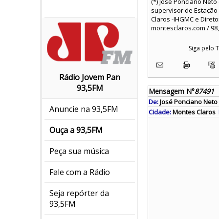
(*) José Ponciano Net
supervisor de Estação 
Claros -IHGMC e Direto
montesclaros.com / 98,
Siga pelo
Rádio Jovem Pan
93,5FM
Mensagem N°
87491
De:
José Ponciano Neto
Anuncie na 93,5FM
Cidade:
Montes Claros
Ouça a 93,5FM
Peça sua música
Fale com a Rádio
Seja repórter da
93,5FM