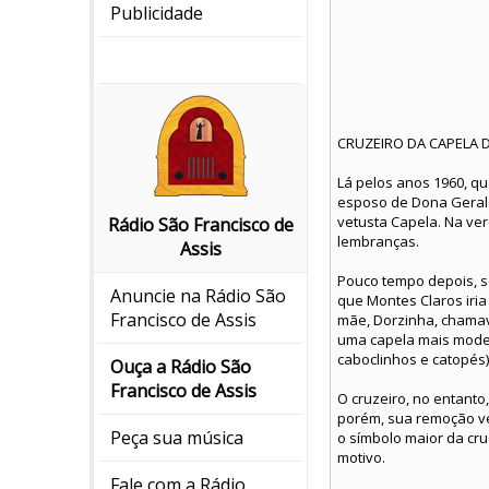
Publicidade
CRUZEIRO DA CAPELA 
Lá pelos anos 1960, qu
esposo de Dona Gerald
vetusta Capela. Na ve
Rádio São Francisco de
lembranças.
Assis
Pouco tempo depois, s
Anuncie na Rádio São
que Montes Claros iri
Francisco de Assis
mãe, Dorzinha, chamav
uma capela mais moder
caboclinhos e catopés)
Ouça a Rádio São
Francisco de Assis
O cruzeiro, no entanto
porém, sua remoção ve
Peça sua música
o símbolo maior da cru
motivo.
Fale com a Rádio