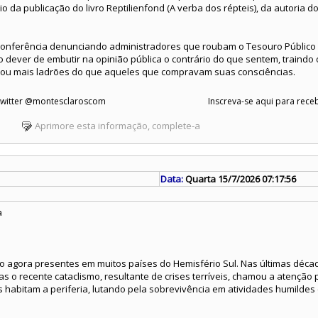
o da publicação do livro Reptilienfond (A verba dos répteis), da autoria 
 conferência denunciando administradores que roubam o Tesouro Público
o dever de embutir na opinião pública o contrário do que sentem, traindo o
ou mais ladrões do que aqueles que compravam suas consciências.
 Twitter @montesclaroscom
Inscreva-se aqui para receb
Aprimore esta informação, complete-a
Data:
Quarta 15/7/2026 07:17:56
a
 agora presentes em muitos países do Hemisfério Sul. Nas últimas déca
mas o recente cataclismo, resultante de crises terríveis, chamou a atenção
s habitam a periferia, lutando pela sobrevivência em atividades humilde