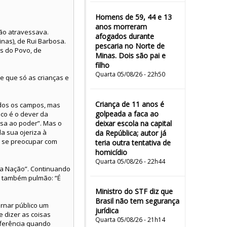
Homens de 59, 44 e 13
anos morreram
tão atravessava.
afogados durante
inas), de Rui Barbosa.
pescaria no Norte de
os do Povo, de
Minas. Dois são pai e
filho
Quarta 05/08/26 - 22h50
e que só as crianças e
Criança de 11 anos é
odos os campos, mas
golpeada a faca ao
ico é o dever da
sa ao poder”. Mas o
deixar escola na capital
a sua ojeriza à
da República; autor já
em se preocupar com
teria outra tentativa de
homicídio
Quarta 05/08/26 - 22h44
 da Nação”. Continuando
 é também pulmão: “É
Ministro do STF diz que
Brasil não tem segurança
ornar público um
jurídica
e dizer as coisas
Quarta 05/08/26 - 21h14
nferência quando