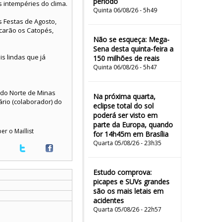
período
 intempéries do clima.
Quinta 06/08/26 - 5h49
s Festas de Agosto,
carão os Catopés,
Não se esqueça: Mega-
Sena desta quinta-feira a
s lindas que já
150 milhões de reais
.
Quinta 06/08/26 - 5h47
s do Norte de Minas
Na próxima quarta,
ário (colaborador) do
eclipse total do sol
poderá ser visto em
parte da Europa, quando
er o Maillist
for 14h45m em Brasília
Quarta 05/08/26 - 23h35
Estudo comprova:
picapes e SUVs grandes
são os mais letais em
acidentes
Quarta 05/08/26 - 22h57