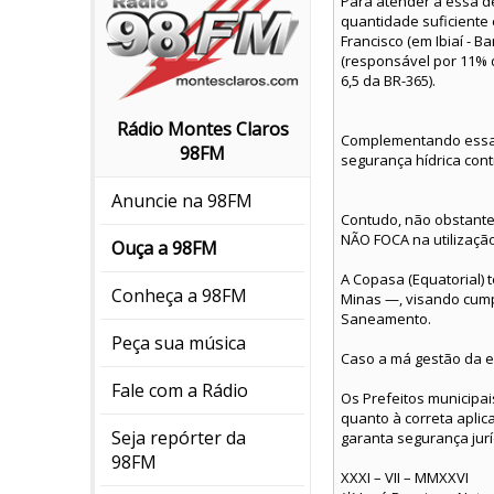
Para atender a essa de
quantidade suficiente 
Francisco (em Ibiaí - 
(responsável por 11% 
6,5 da BR-365).
Rádio Montes Claros
Complementando essa r
98FM
segurança hídrica cont
Anuncie na 98FM
Contudo, não obstante 
NÃO FOCA na utilização
Ouça a 98FM
A Copasa (Equatorial) 
Conheça a 98FM
Minas —, visando cump
Saneamento.
Peça sua música
Caso a má gestão da e
Fale com a Rádio
Os Prefeitos municipa
quanto à correta aplic
Seja repórter da
garanta segurança jurí
98FM
XXXI – VII – MMXXVI