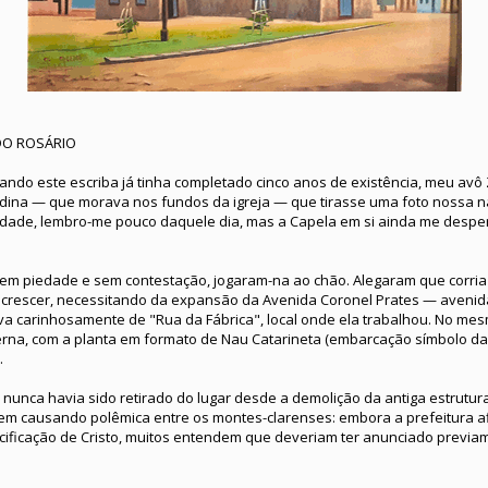
DO ROSÁRIO
ando este escriba já tinha completado cinco anos de existência, meu avô
ina — que morava nos fundos da igreja — que tirasse uma foto nossa n
rdade, lembro-me pouco daquele dia, mas a Capela em si ainda me despe
em piedade e sem contestação, jogaram-na ao chão. Alegaram que corria 
a crescer, necessitando da expansão da Avenida Coronel Prates — avenid
a carinhosamente de "Rua da Fábrica", local onde ela trabalhou. No mes
na, com a planta em formato de Nau Catarineta (embarcação símbolo da
.
, nunca havia sido retirado do lugar desde a demolição da antiga estrutu
m causando polêmica entre os montes-clarenses: embora a prefeitura af
cificação de Cristo, muitos entendem que deveriam ter anunciado previam