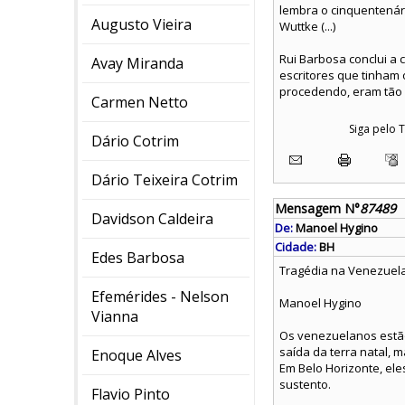
lembra o cinquentenári
Augusto Vieira
Wuttke (...)
Rui Barbosa conclui a
Avay Miranda
escritores que tinham 
procedendo, eram tão 
Carmen Netto
Siga pelo
Dário Cotrim
Dário Teixeira Cotrim
Mensagem N°
87489
Davidson Caldeira
De:
Manoel Hygino
Cidade:
BH
Edes Barbosa
Tragédia na Venezuel
Efemérides - Nelson
Manoel Hygino
Vianna
Os venezuelanos estão
saída da terra natal, 
Enoque Alves
Em Belo Horizonte, ele
sustento.
Flavio Pinto