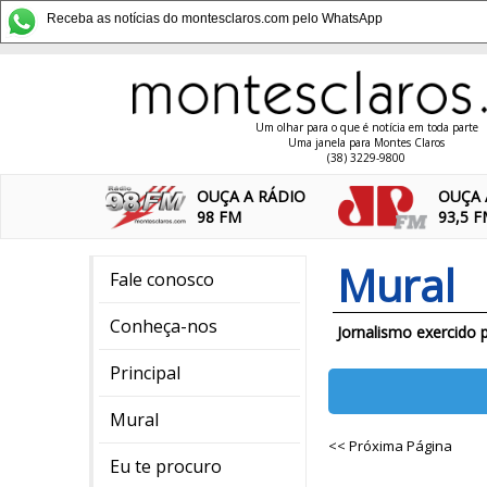
Receba as notícias do montesclaros.com pelo WhatsApp
Um olhar para o que é notícia em toda parte
Uma janela para Montes Claros
(38) 3229-9800
OUÇA A RÁDIO
OUÇA 
98 FM
93,5 
Mural
Fale conosco
Conheça-nos
Jornalismo exercido 
Principal
Mural
<< Próxima Página
Eu te procuro