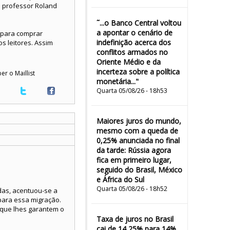
do professor Roland
˜...o Banco Central voltou
a apontar o cenário de
 para comprar
indefinição acerca dos
s leitores. Assim
conflitos armados no
Oriente Médio e da
incerteza sobre a política
er o Maillist
monetária..."
Quarta 05/08/26 - 18h53
Maiores juros do mundo,
mesmo com a queda de
0,25% anunciada no final
da tarde: Rússia agora
fica em primeiro lugar,
seguido do Brasil, México
e África do Sul
Quarta 05/08/26 - 18h52
das, acentuou-se a
 para essa migração.
s que lhes garantem o
Taxa de juros no Brasil
cai de 14,25% para 14%,