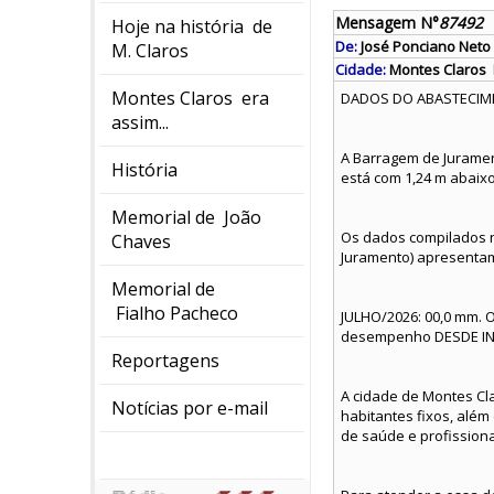
Mensagem N°
87492
Hoje na história de
De:
José Ponciano Neto
M. Claros
Cidade:
Montes Claros
Montes Claros era
DADOS DO ABASTECIME
assim...
A Barragem de Juramen
História
está com 1,24 m abaixo
Memorial de João
Os dados compilados na
Chaves
Juramento) apresentam
Memorial de
Fialho Pacheco
JULHO/2026: 00,0 mm. O
desempenho DESDE INÍC
Reportagens
A cidade de Montes Cla
Notícias por e-mail
habitantes fixos, alé
de saúde e profissiona