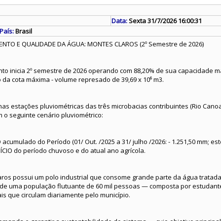
Data:
Sexta 31/7/2026 16:00:31
País:
Brasil
NTO E QUALIDADE DA ÁGUA: MONTES CLAROS (2º Semestre de 2026)
to inicia 2º semestre de 2026 operando com 88,20% de sua capacidade má
 da cota máxima - volume represado de 39,69 x 10⁶ m3.
s estações pluviométricas das três microbacias contribuintes (Rio Canoa
 o seguinte cenário pluviométrico:
 acumulado do Período (01/ Out. /2025 a 31/ julho /2026: - 1.251,50 mm; es
IO do período chuvoso e do atual ano agrícola.
ros possui um polo industrial que consome grande parte da água tratada,
m de uma população flutuante de 60 mil pessoas — composta por estudant
is que circulam diariamente pelo município.