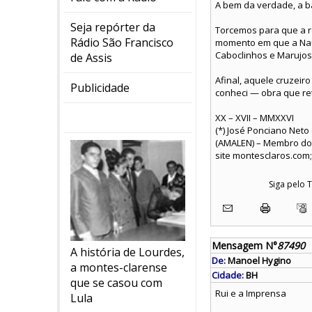
A bem da verdade, a ba
Seja repórter da
Torcemos para que a re
Rádio São Francisco
momento em que a Nau 
Caboclinhos e Marujos
de Assis
Afinal, aquele cruzeir
Publicidade
conheci — obra que ret
XX – XVII – MMXXVI
(*) José Ponciano Neto
(AMALEN) – Membro do I
site montesclaros.com;
Siga pelo
Mensagem N°
87490
A história de Lourdes,
De:
Manoel Hygino
a montes-clarense
Cidade:
BH
que se casou com
Rui e a Imprensa
Lula