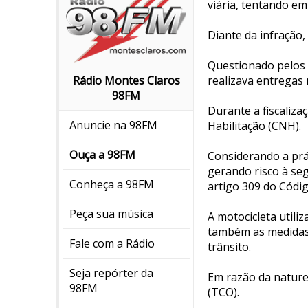
viária, tentando em
Diante da infração,
Questionado pelos p
realizava entrega
Rádio Montes Claros
98FM
Durante a fiscaliza
Anuncie na 98FM
Habilitação (CNH).
Ouça a 98FM
Considerando a prá
gerando risco à seg
Conheça a 98FM
artigo 309 do Códig
Peça sua música
A motocicleta utili
também as medidas a
Fale com a Rádio
trânsito.
Seja repórter da
Em razão da nature
98FM
(TCO).