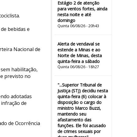
Estágio 2 de atenção
para ventos fortes, ainda
nesta noite e até
ciclista.
domingo
Quinta 06/08/26 - 20h43
 de bebidas e
Alerta de vendaval se
rteira Nacional de
estende a Minas e ao
Norte de Minas, desta
quinta-feira a sábado
Quinta 06/08/26 - 18h27
sem habilitação,
me previsto no
"...Superior Tribunal de
Justiça (STJ) decidiu nesta
sendo adotadas
quinta-feira (6) colocar à
disposição o cargo do
 infração de
ministro Marco Buzzi,
mantendo seu
afastamento das
ado de Ocorrência
funções. Ele foi acusado
de crimes sexuais por