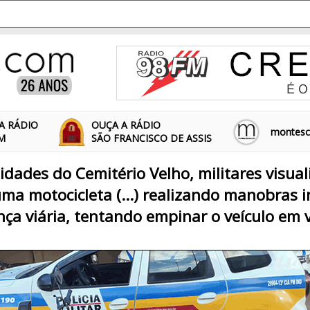
A RÁDIO
OUÇA A RÁDIO
montescl
FM
SÃO FRANCISCO DE ASSIS
midades do Cemitério Velho, militares visua
ma motocicleta (...) realizando manobras 
ça viária, tentando empinar o veículo em v