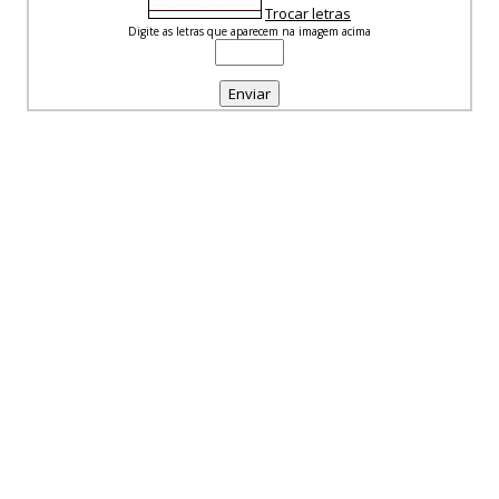
Trocar letras
Digite as letras que aparecem na imagem acima