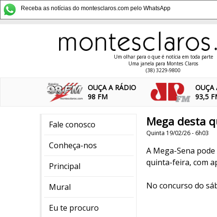
Receba as notícias do montesclaros.com pelo WhatsApp
Um olhar para o que é notícia em toda parte
Uma janela para Montes Claros
(38) 3229-9800
OUÇA A RÁDIO
OUÇA 
98 FM
93,5 
Mega desta qu
Fale conosco
Quinta 19/02/26 - 6h03
Conheça-nos
A Mega-Sena pode p
quinta-feira, com a
Principal
No concurso do sáb
Mural
Eu te procuro