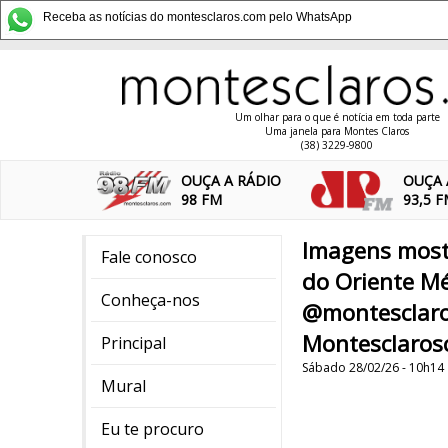
Receba as notícias do montesclaros.com pelo WhatsApp
Um olhar para o que é notícia em toda parte
Uma janela para Montes Claros
(38) 3229-9800
OUÇA A RÁDIO
OUÇA 
98 FM
93,5 
Imagens most
Fale conosco
do Oriente Mé
Conheça-nos
@montesclaro
Montesclaros
Principal
Sábado 28/02/26 - 10h14
Mural
Eu te procuro