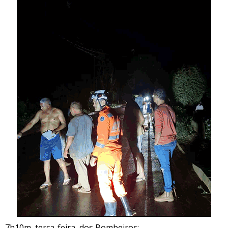
7h10m, terça-feira, dos Bombeiros: