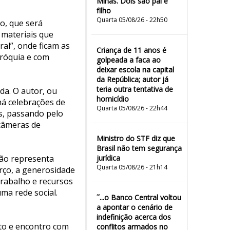
Minas. Dois são pai e
filho
Quarta 05/08/26 - 22h50
zo, que será
 materiais que
al”, onde ficam as
Criança de 11 anos é
aróquia e com
golpeada a faca ao
deixar escola na capital
da República; autor já
teria outra tentativa de
da. O autor, ou
homicídio
há celebrações de
Quarta 05/08/26 - 22h44
s, passando pelo
 câmeras de
Ministro do STF diz que
Brasil não tem segurança
não representa
jurídica
Quarta 05/08/26 - 21h14
rço, a generosidade
trabalho e recursos
ma rede social.
˜...o Banco Central voltou
a apontar o cenário de
indefinição acerca dos
nto e encontro com
conflitos armados no