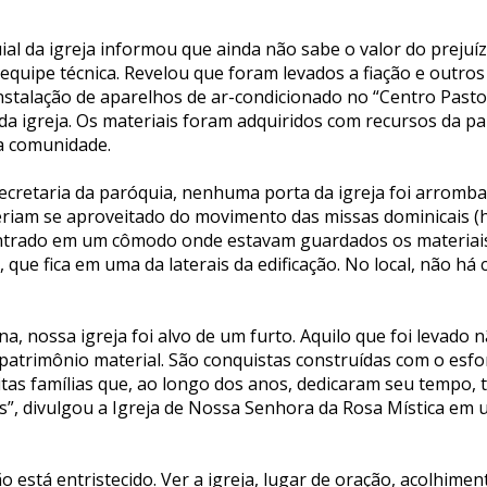
ial da igreja informou que ainda não sabe o valor do prejuí
quipe técnica. Revelou que foram levados a fiação e outros
stalação de aparelhos de ar-condicionado no “Centro Pastor
da igreja. Os materiais foram adquiridos com recursos da p
a comunidade.
ecretaria da paróquia, nenhuma porta da igreja foi arromba
teriam se aproveitado do movimento das missas dominicais (
entrado em um cômodo onde estavam guardados os materiai
que fica em uma da laterais da edificação. No local, não há
a, nossa igreja foi alvo de um furto. Aquilo que foi levado 
patrimônio material. São conquistas construídas com o esfo
uitas famílias que, ao longo dos anos, dedicaram seu tempo, 
”, divulgou a Igreja de Nossa Senhora da Rosa Mística em u
o está entristecido. Ver a igreja, lugar de oração, acolhime