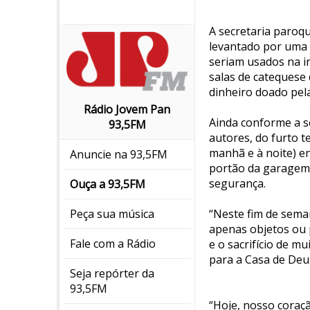
A secretaria paroqu
levantado por uma e
seriam usados na in
salas de catequese 
dinheiro doado pel
Rádio Jovem Pan
Ainda conforme a s
93,5FM
autores, do furto 
manhã e à noite) 
Anuncie na 93,5FM
portão da garagem, 
segurança.
Ouça a 93,5FM
“Neste fim de seman
Peça sua música
apenas objetos ou 
Fale com a Rádio
e o sacrifício de m
para a Casa de Deus
Seja repórter da
93,5FM
“Hoje, nosso coraçã