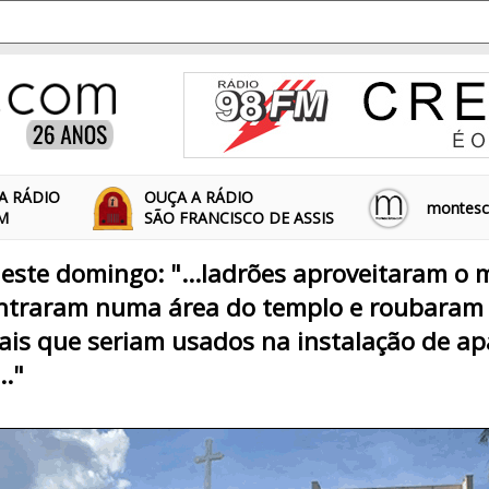
A RÁDIO
OUÇA A RÁDIO
montescl
FM
SÃO FRANCISCO DE ASSIS
este domingo: "...ladrões aproveitaram o
ntraram numa área do templo e roubaram a
ais que seriam usados na instalação de ap
.."
5