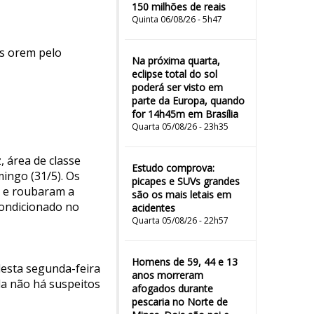
150 milhões de reais
Quinta 06/08/26 - 5h47
is orem pelo
Na próxima quarta,
eclipse total do sol
poderá ser visto em
parte da Europa, quando
for 14h45m em Brasília
Quarta 05/08/26 - 23h35
, área de classe
Estudo comprova:
ingo (31/5). Os
picapes e SUVs grandes
o e roubaram a
são os mais letais em
condicionado no
acidentes
Quarta 05/08/26 - 22h57
Homens de 59, 44 e 13
 desta segunda-feira
anos morreram
nda não há suspeitos
afogados durante
pescaria no Norte de