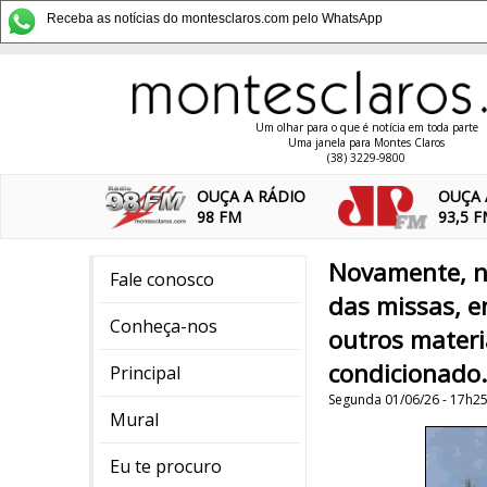
Receba as notícias do montesclaros.com pelo WhatsApp
Um olhar para o que é notícia em toda parte
Uma janela para Montes Claros
(38) 3229-9800
OUÇA A RÁDIO
OUÇA 
98 FM
93,5 
Novamente, n
Fale conosco
das missas, e
Conheça-nos
outros materi
condicionado.
Principal
Segunda 01/06/26 - 17h2
Mural
Eu te procuro