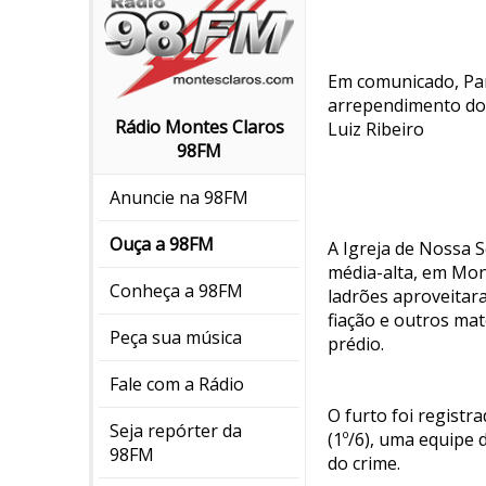
Em comunicado, Par
arrependimento do 
Rádio Montes Claros
Luiz Ribeiro
98FM
Anuncie na 98FM
Ouça a 98FM
A Igreja de Nossa S
média-alta, em Mont
Conheça a 98FM
ladrões aproveita
fiação e outros ma
Peça sua música
prédio.
Fale com a Rádio
O furto foi registr
Seja repórter da
(1º/6), uma equipe d
98FM
do crime.