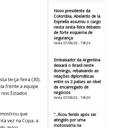
Novo presidente da
Colombia, Abelardo de la
Espriella assumiu o cargo
nesta sexta-feira debaixo
de forte esquema de
segurança
Sexta 07/08/26 - 19h24
Embaixador da Argentina
deixará o Brasil neste
domingo, rebaixando as
relações diplomáticas
a terça-feira (30),
entre os 2 países ao nível
la frente a equipe
de encarregado de
negócios
m nos Estados
Sexta 07/08/26 - 19h20
e mostrou que
"...ficou ferido após ser
atingido por uma
nta vez na Copa, a
motosserra na
 do astro