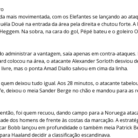
ro
inda mais movimentada, com os Elefantes se lançando ao ata
Guéla Doué na entrada da área pela direita e chutou forte. A
Heggem. Na sobra, na cara do gol, Pépé bateu e o goleiro O
o administrar a vantagem, saía apenas em contra-ataques.
rd colocou na área, o atacante Alexander Sorloth desviou 
 livre, mas o ponta Amad Diallo salvou em cima da linha.
i quem deixou tudo igual. Aos 28 minutos, o atacante tabel
olfe, deixou o meia Sander Berge no chão e mandou para as
 então, foi quem recuou, dando campo para a Noruega atac
dade dos homens de frente às costas da marcação. A estraté
car Bobb lançou em profundidade o também meia Patrick Be
ara Haaland decidir a classificação escandinava.