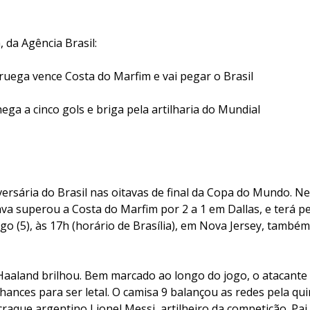
, da Agência Brasil:
ruega vence Costa do Marfim e vai pegar o Brasil
ga a cinco gols e briga pela artilharia do Mundial
rsária do Brasil nas oitavas de final da Copa do Mundo. Nest
va superou a Costa do Marfim por 2 a 1 em Dallas, e terá pe
go (5), às 17h (horário de Brasília), em Nova Jersey, també
g Haaland brilhou. Bem marcado ao longo do jogo, o atacant
hances para ser letal. O camisa 9 balançou as redes pela qui
craque argentino Lionel Messi, artilheiro da competição. Pai