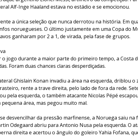
eral Alf-Inge Haaland estava no estádio e se emocionou.
frente a única seleção que nunca derrotou na história. Em qu
unfos noruegueses. O último justamente em uma Copa do M
avos ganharam por 2 a 1, de virada, pela fase de grupos.
ava
r o jogo durante a maior parte do primeiro tempo, a Costa 
das. Foram duas chances claras desperdiçadas.
ateral Ghislain Konan invadiu a área na esquerda, driblou 
asteiro, rente a trave direita, pelo lado de fora da rede. Se
u pela esquerda, o também atacante Nicolas Pépé escapou 
na pequena área, mas pegou muito mal.
e desvencilhar da pressão marfinense, a Noruega saiu na f
rtin Odegaard abriu para Antonio Nusa pela esquerda. O a
perna direita e acertou o ângulo do goleiro Yahia Fofana, qu