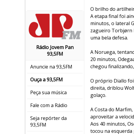
O brilho do artilhei
A etapa final foi a
minutos, o lateral 
zagueiro Torbjørn 
uma bela defesa.
Rádio Jovem Pan
A Noruega, tentand
93,5FM
20 minutos, Odegaa
chegou finalizando,
Anuncie na 93,5FM
Ouça a 93,5FM
O próprio Diallo fo
direita, driblou W
Peça sua música
golaço.
Fale com a Rádio
A Costa do Marfim,
aproveitar a veloci
Seja repórter da
Aos 40 minutos, Os
93,5FM
tocou na esquerda p