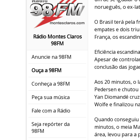
norueguês, o ex-lat
O Brasil terá pela 
empates e dois tri
Rádio Montes Claros
França, os escandin
98FM
Eficiência escandin
Anuncie na 98FM
Apesar de controla
conclusão das joga
Ouça a 98FM
Aos 20 minutos, o l
Conheça a 98FM
Pedersen e chutou r
Yan Diomandé cruzo
Peça sua música
Wolfe e finalizou 
Fale com a Rádio
Quando conseguiu s
Seja repórter da
minutos, o meia Ma
98FM
área, levou para a 