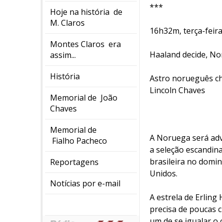
***
Hoje na história de
M. Claros
16h32m, terça-feira
Montes Claros era
Haaland decide, No
assim...
História
Astro norueguês che
Lincoln Chaves
Memorial de João
Chaves
Memorial de
A Noruega será adve
Fialho Pacheco
a seleção escandina
brasileira no domin
Reportagens
Unidos.
Notícias por e-mail
A estrela de Erlin
precisa de poucas c
um de se igualar o 