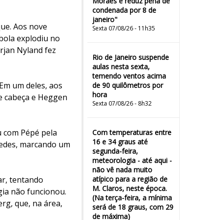
Moraes e reduz pena de
condenada por 8 de
janeiro"
que. Aos nove
Sexta 07/08/26 - 11h35
 bola explodiu no
rjan Nyland fez
Rio de Janeiro suspende
aulas nesta sexta,
temendo ventos acima
 Em um deles, aos
de 90 quilômetros por
hora
de cabeça e Heggen
Sexta 07/08/26 - 8h32
ou com Pépé pela
Com temperaturas entre
16 e 34 graus até
 redes, marcando um
segunda-feira,
meteorologia - até aqui -
não vê nada muito
ar, tentando
atípico para a região de
M. Claros, neste época.
gia não funcionou.
(Na terça-feira, a mínima
rg, que, na área,
será de 18 graus, com 29
de máxima)