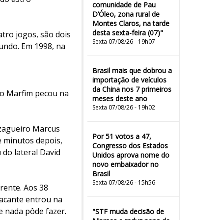
comunidade de Pau
D’Óleo, zona rural de
Montes Claros, na tarde
desta sexta-feira (07)"
atro jogos, são dois
Sexta 07/08/26 - 19h07
undo. Em 1998, na
Brasil mais que dobrou a
importação de veículos
da China nos 7 primeiros
do Marfim pecou na
meses deste ano
Sexta 07/08/26 - 19h02
o zagueiro Marcus
Por 51 votos a 47,
te minutos depois,
Congresso dos Estados
do lateral David
Unidos aprova nome do
novo embaixador no
Brasil
Sexta 07/08/26 - 15h56
rente. Aos 38
tacante entrou na
e nada pôde fazer.
"STF muda decisão de