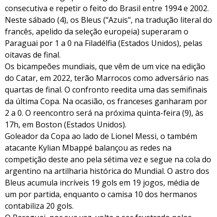
consecutiva e repetir o feito do Brasil entre 1994 e 2002.
Neste sábado (4), os Bleus ("Azuis", na tradução literal do
francês, apelido da seleção europeia) superaram o
Paraguai por 1 a 0 na Filadélfia (Estados Unidos), pelas
oitavas de final.
Os bicampeões mundiais, que vêm de um vice na edição
do Catar, em 2022, terão Marrocos como adversário nas
quartas de final. O confronto reedita uma das semifinais
da última Copa. Na ocasião, os franceses ganharam por
2 a 0. O reencontro será na próxima quinta-feira (9), às
17h, em Boston (Estados Unidos).
Goleador da Copa ao lado de Lionel Messi, o também
atacante Kylian Mbappé balançou as redes na
competição deste ano pela sétima vez e segue na cola do
argentino na artilharia histórica do Mundial. O astro dos
Bleus acumula incríveis 19 gols em 19 jogos, média de
um por partida, enquanto o camisa 10 dos hermanos
contabiliza 20 gols.