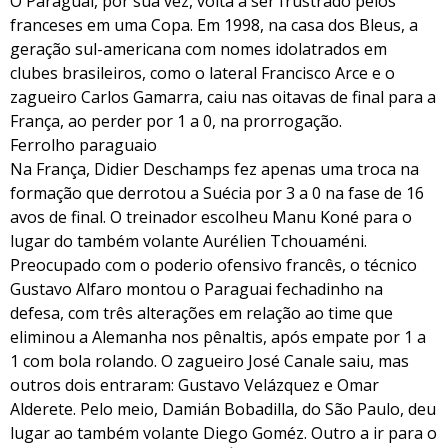
O Paraguai, por sua vez, volta a ser frustrado pelos
franceses em uma Copa. Em 1998, na casa dos Bleus, a
geração sul-americana com nomes idolatrados em
clubes brasileiros, como o lateral Francisco Arce e o
zagueiro Carlos Gamarra, caiu nas oitavas de final para a
França, ao perder por 1 a 0, na prorrogação.
Ferrolho paraguaio
Na França, Didier Deschamps fez apenas uma troca na
formação que derrotou a Suécia por 3 a 0 na fase de 16
avos de final. O treinador escolheu Manu Koné para o
lugar do também volante Aurélien Tchouaméni.
Preocupado com o poderio ofensivo francês, o técnico
Gustavo Alfaro montou o Paraguai fechadinho na
defesa, com três alterações em relação ao time que
eliminou a Alemanha nos pênaltis, após empate por 1 a
1 com bola rolando. O zagueiro José Canale saiu, mas
outros dois entraram: Gustavo Velázquez e Omar
Alderete. Pelo meio, Damián Bobadilla, do São Paulo, deu
lugar ao também volante Diego Goméz. Outro a ir para o