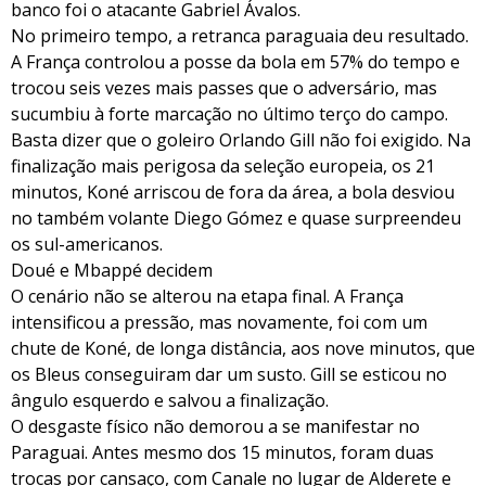
banco foi o atacante Gabriel Ávalos.
No primeiro tempo, a retranca paraguaia deu resultado.
A França controlou a posse da bola em 57% do tempo e
trocou seis vezes mais passes que o adversário, mas
sucumbiu à forte marcação no último terço do campo.
Basta dizer que o goleiro Orlando Gill não foi exigido. Na
finalização mais perigosa da seleção europeia, os 21
minutos, Koné arriscou de fora da área, a bola desviou
no também volante Diego Gómez e quase surpreendeu
os sul-americanos.
Doué e Mbappé decidem
O cenário não se alterou na etapa final. A França
intensificou a pressão, mas novamente, foi com um
chute de Koné, de longa distância, aos nove minutos, que
os Bleus conseguiram dar um susto. Gill se esticou no
ângulo esquerdo e salvou a finalização.
O desgaste físico não demorou a se manifestar no
Paraguai. Antes mesmo dos 15 minutos, foram duas
trocas por cansaço, com Canale no lugar de Alderete e