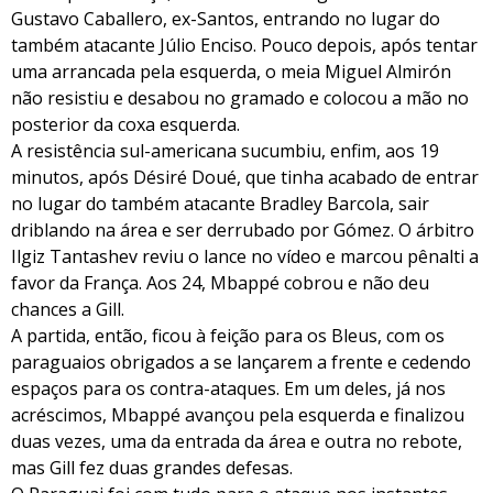
Gustavo Caballero, ex-Santos, entrando no lugar do
também atacante Júlio Enciso. Pouco depois, após tentar
uma arrancada pela esquerda, o meia Miguel Almirón
não resistiu e desabou no gramado e colocou a mão no
posterior da coxa esquerda.
A resistência sul-americana sucumbiu, enfim, aos 19
minutos, após Désiré Doué, que tinha acabado de entrar
no lugar do também atacante Bradley Barcola, sair
driblando na área e ser derrubado por Gómez. O árbitro
Ilgiz Tantashev reviu o lance no vídeo e marcou pênalti a
favor da França. Aos 24, Mbappé cobrou e não deu
chances a Gill.
A partida, então, ficou à feição para os Bleus, com os
paraguaios obrigados a se lançarem a frente e cedendo
espaços para os contra-ataques. Em um deles, já nos
acréscimos, Mbappé avançou pela esquerda e finalizou
duas vezes, uma da entrada da área e outra no rebote,
mas Gill fez duas grandes defesas.