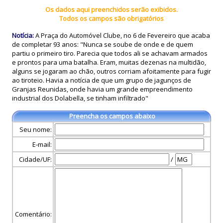
Os dados aqui preenchidos serão exibidos.
Todos os campos são obrigatórios
Notícia:
A Praça do Automóvel Clube, no 6 de Fevereiro que acaba
de completar 93 anos: "Nunca se soube de onde e de quem
partiu o primeiro tiro. Parecia que todos ali se achavam armados
e prontos para uma batalha. Eram, muitas dezenas na multidão,
alguns se jogaram ao chão, outros corriam afoitamente para fugir
ao tiroteio. Havia a notícia de que um grupo de jagunços de
Granjas Reunidas, onde havia um grande empreendimento
industrial dos Dolabella, se tinham infiltrado"
Preencha os campos abaixo
Seu nome:
E-mail:
Cidade/UF:
/
Comentário: