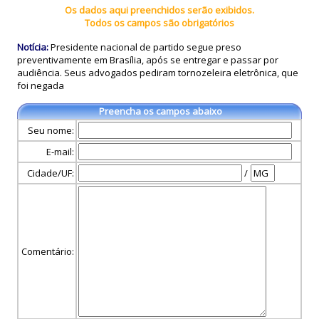
Os dados aqui preenchidos serão exibidos.
Todos os campos são obrigatórios
Notícia:
Presidente nacional de partido segue preso
preventivamente em Brasília, após se entregar e passar por
audiência. Seus advogados pediram tornozeleira eletrônica, que
foi negada
Preencha os campos abaixo
Seu nome:
E-mail:
Cidade/UF:
/
Comentário: