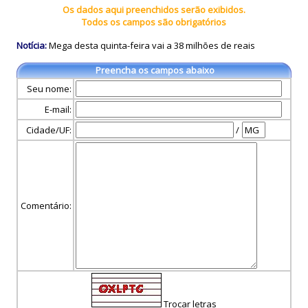
Os dados aqui preenchidos serão exibidos.
Todos os campos são obrigatórios
Notícia:
Mega desta quinta-feira vai a 38 milhões de reais
Preencha os campos abaixo
Seu nome:
E-mail:
Cidade/UF:
/
Comentário:
Trocar letras