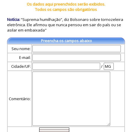
Os dados aqui preenchidos serão exibidos.
Todos os campos são obrigatórios
Notícia:
“Suprema humilhação”, diz Bolsonaro sobre tornozeleira
eletrônica. Ele afirmou que nunca pensou em sair do país ou se
asilar em embaixada"
Preencha os campos abaixo
Seu nome:
E-mail:
Cidade/UF:
/
Comentário: