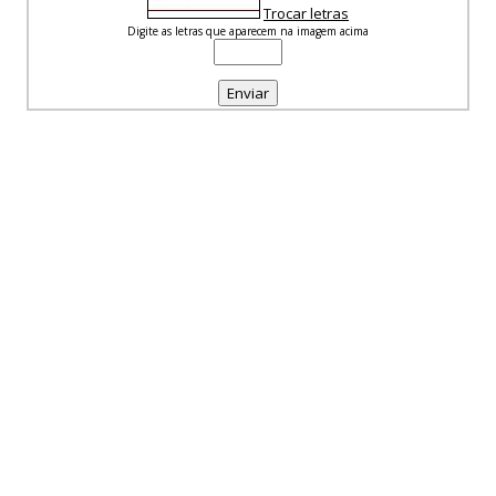
Trocar letras
Digite as letras que aparecem na imagem acima