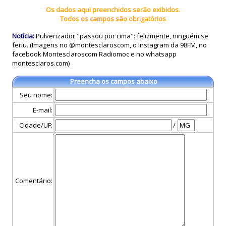
Os dados aqui preenchidos serão exibidos.
Todos os campos são obrigatórios
Notícia:
Pulverizador "passou por cima": felizmente, ninguém se
feriu. (Imagens no @montesclaroscom, o Instagram da 98FM, no
facebook Montesclaroscom Radiomoc e no whatsapp
montesclaros.com)
Preencha os campos abaixo
Seu nome:
E-mail:
Cidade/UF:
/
Comentário: