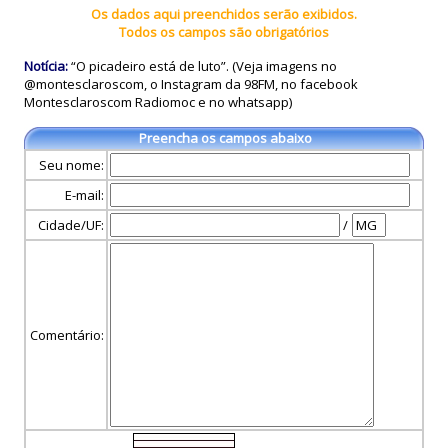
Os dados aqui preenchidos serão exibidos.
Todos os campos são obrigatórios
Notícia:
“O picadeiro está de luto”. (Veja imagens no
@montesclaroscom, o Instagram da 98FM, no facebook
Montesclaroscom Radiomoc e no whatsapp)
Preencha os campos abaixo
Seu nome:
E-mail:
Cidade/UF:
/
Comentário: