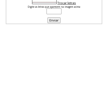
Trocar letras
Digite as letras que aparecem na imagem acima