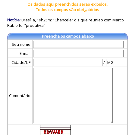
Os dados aqui preenchidos serão exibidos.
Todos os campos são obrigatórios
Notícia:
Brasília, 19h25m: "Chanceler diz que reunião com Marco
Rubio foi “produtiva”
Preencha os campos abaixo
Seu nome:
E-mail:
Cidade/UF:
/
Comentário: