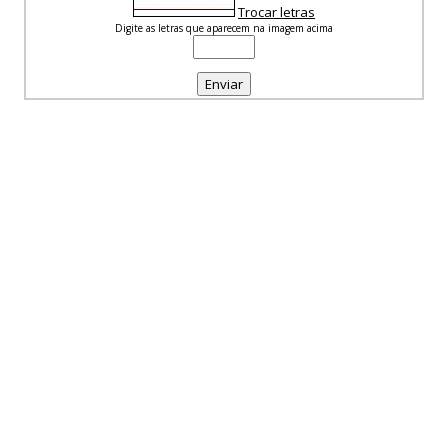
Trocar letras
Digite as letras que aparecem na imagem acima