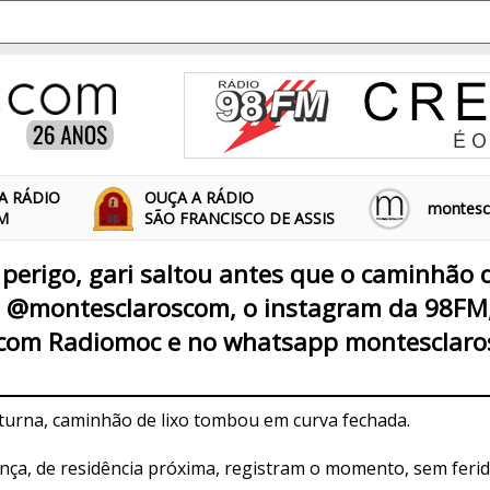
A RÁDIO
OUÇA A RÁDIO
montescl
FM
SÃO FRANCISCO DE ASSIS
perigo, gari saltou antes que o caminhão do
no @montesclaroscom, o instagram da 98FM
com Radiomoc e no whatsapp montesclaro
turna, caminhão de lixo tombou em curva fechada.
ça, de residência próxima, registram o momento, sem ferid