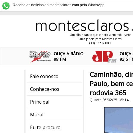
Receba as notícias do montesclaros.com pelo WhatsApp
Um olhar para o que é notícia em toda parte
Uma janela para Montes Claros
(38) 3229-9800
OUÇA A RÁDIO
OUÇA 
98 FM
93,5 
Caminhão, dir
Fale conosco
Paulo, bem ce
Conheça-nos
rodovia 365
Quarta 05/02/25 - 8h14
Principal
Mural
Eu te procuro