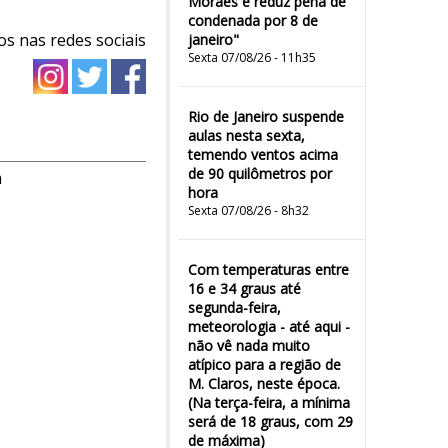
Moraes e reduz pena de
condenada por 8 de
os nas redes sociais
janeiro"
Sexta 07/08/26 - 11h35
Rio de Janeiro suspende
aulas nesta sexta,
temendo ventos acima
de 90 quilômetros por
m
hora
Sexta 07/08/26 - 8h32
Com temperaturas entre
16 e 34 graus até
segunda-feira,
meteorologia - até aqui -
não vê nada muito
atípico para a região de
M. Claros, neste época.
(Na terça-feira, a mínima
será de 18 graus, com 29
de máxima)