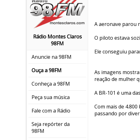
A aeronave parou n
Rádio Montes Claros
O piloto estava soz
98FM
Ele conseguiu para
Anuncie na 98FM
Ouça a 98FM
As imagens mostram
reação de mulher q
Conheça a 98FM
A BR-101 é uma das 
Peça sua música
Com mais de 4.800 k
Fale com a Rádio
passando por divers
Seja repórter da
98FM