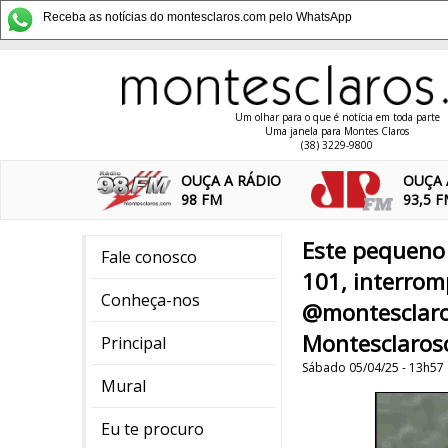
Receba as notícias do montesclaros.com pelo WhatsApp
Um olhar para o que é notícia em toda parte
Uma janela para Montes Claros
(38) 3229-9800
OUÇA A RÁDIO
OUÇA 
98 FM
93,5 
Este pequeno
Fale conosco
101, interrom
Conheça-nos
@montesclaro
Montesclaros
Principal
Sábado 05/04/25 - 13h57
Mural
Eu te procuro