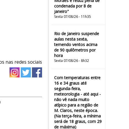
Moraes e reduz pena de
condenada por 8 de
janeiro"
Sexta 07/08/26 - 11h35
Rio de Janeiro suspende
aulas nesta sexta,
temendo ventos acima
de 90 quilômetros por
hora
Sexta 07/08/26 - 8h32
os nas redes sociais
Com temperaturas entre
16 e 34 graus até
segunda-feira,
meteorologia - até aqui -
não vê nada muito
m
atípico para a região de
M. Claros, neste época.
(Na terça-feira, a mínima
será de 18 graus, com 29
de máxima)