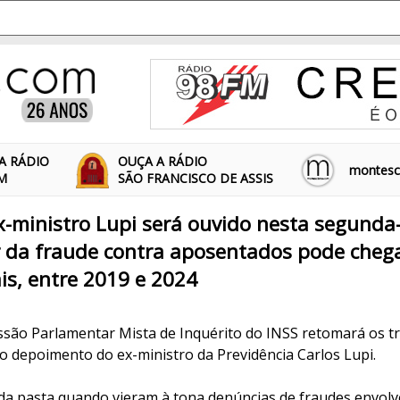
A RÁDIO
OUÇA A RÁDIO
montescl
FM
SÃO FRANCISCO DE ASSIS
ex-ministro Lupi será ouvido nesta segunda-
r da fraude contra aposentados pode chega
ais, entre 2019 e 2024
issão Parlamentar Mista de Inquérito do INSS retomará os t
o depoimento do ex-ministro da Previdência Carlos Lupi.
e da pasta quando vieram à tona denúncias de fraudes envol