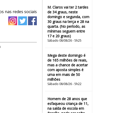
M. Claros vai ter 2 tardes
os nas redes sociais
de 34 graus, neste
domingo e segunda, com
30 graus na terça e 28 na
quarta. (No período, as
mínimas seguem entre
17 e 20 graus)
Sábado 08/08/26 - 5h25
m
Mega deste domingo é
de 165 milhões de reais,
mas a chance de acertar
com aposta simples é
uma em mais de 50
milhões
Sábado 08/08/26 - 5h22
Homem de 28 anos que
esfaqueou criança de 11,
na saída de escola em