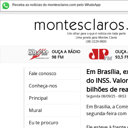
Receba as notícias do montesclaros.com pelo WhatsApp
Um olhar para o que é notícia em toda parte
Uma janela para Montes Claros
(38) 3229-9800
OUÇA A RÁDIO
OUÇA 
98 FM
93,5 
Em Brasília, 
Fale conosco
do INSS. Valo
Conheça-nos
bilhões de re
Segunda 08/09/25 - 6h53
Principal
Em Brasília, a Com
Mural
segunda-feira com 
Eu te procuro
Ele esteve à frent