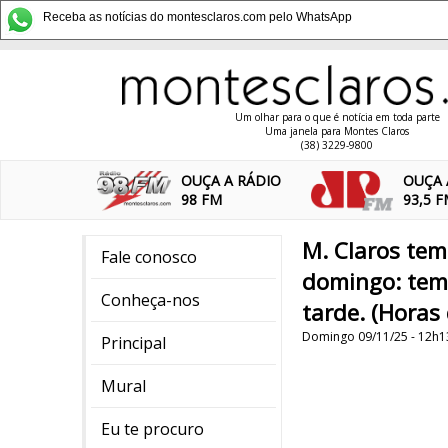
Receba as notícias do montesclaros.com pelo WhatsApp
Um olhar para o que é notícia em toda parte
Uma janela para Montes Claros
(38) 3229-9800
OUÇA A RÁDIO
OUÇA 
98 FM
93,5 
M. Claros tem
Fale conosco
domingo: temp
Conheça-nos
tarde. (Horas 
Domingo 09/11/25 - 12h1
Principal
Mural
Eu te procuro