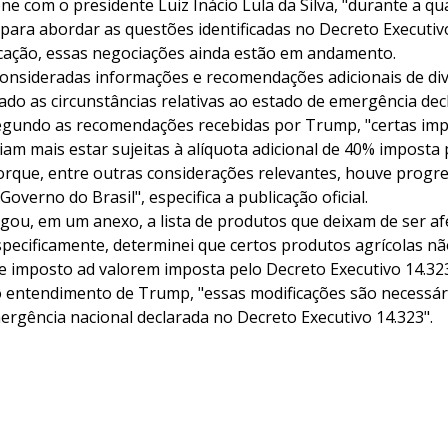
ne com o presidente Luiz Inácio Lula da Silva, "durante a 
 para abordar as questões identificadas no Decreto Executiv
cação, essas negociações ainda estão em andamento.
consideradas informações e recomendações adicionais de di
o as circunstâncias relativas ao estado de emergência dec
Segundo as recomendações recebidas por Trump, "certas imp
iam mais estar sujeitas à alíquota adicional de 40% imposta
orque, entre outras considerações relevantes, houve progres
overno do Brasil", especifica a publicação oficial.
lgou, em um anexo, a lista de produtos que deixam de ser af
specificamente, determinei que certos produtos agrícolas nã
de imposto ad valorem imposta pelo Decreto Executivo 14.323"
o entendimento de Trump, "essas modificações são necessár
ergência nacional declarada no Decreto Executivo 14.323".