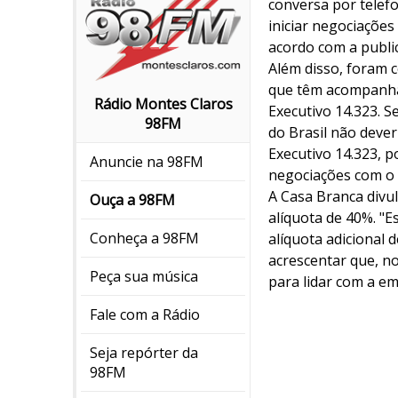
conversa por telefo
iniciar negociações
acordo com a publi
Além disso, foram 
que têm acompanhad
Rádio Montes Claros
Executivo 14.323. 
98FM
do Brasil não dever
Executivo 14.323, p
Anuncie na 98FM
negociações com o G
A Casa Branca divu
Ouça a 98FM
alíquota de 40%. "E
Conheça a 98FM
alíquota adicional 
acrescentar que, n
Peça sua música
para lidar com a em
Fale com a Rádio
Seja repórter da
98FM