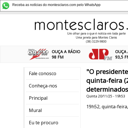
Receba as notícias do montesclaros.com pelo WhatsApp
Um olhar para o que é notícia em toda parte
Uma janela para Montes Claros
(38) 3229-9800
OUÇA A RÁDIO
OUÇA 
98 FM
93,5 
"O presidente
Fale conosco
quinta-feira 
Conheça-nos
determinados 
Quinta 20/11/25 - 19h53
Principal
19h52, quinta-feira,
Mural
Eu te procuro