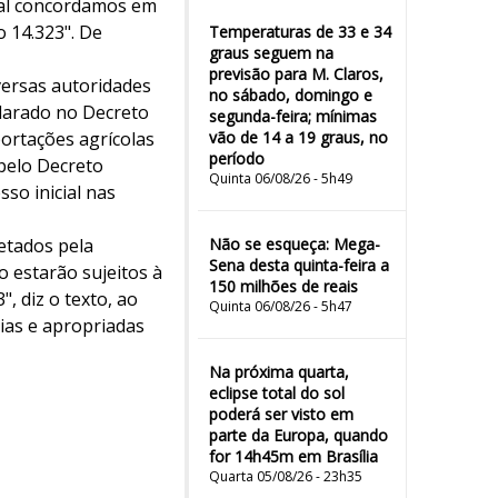
qual concordamos em
o 14.323". De
Temperaturas de 33 e 34
graus seguem na
previsão para M. Claros,
versas autoridades
no sábado, domingo e
larado no Decreto
segunda-feira; mínimas
ortações agrícolas
vão de 14 a 19 graus, no
período
 pelo Decreto
Quinta 06/08/26 - 5h49
so inicial nas
etados pela
Não se esqueça: Mega-
Sena desta quinta-feira a
o estarão sujeitos à
150 milhões de reais
, diz o texto, ao
Quinta 06/08/26 - 5h47
ias e apropriadas
Na próxima quarta,
eclipse total do sol
poderá ser visto em
parte da Europa, quando
for 14h45m em Brasília
Quarta 05/08/26 - 23h35