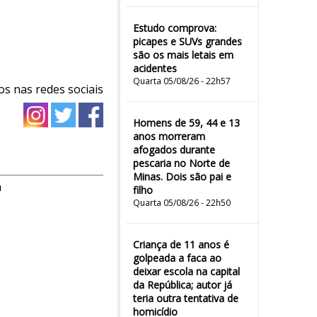
Estudo comprova:
picapes e SUVs grandes
são os mais letais em
acidentes
Quarta 05/08/26 - 22h57
os nas redes sociais
Homens de 59, 44 e 13
anos morreram
afogados durante
pescaria no Norte de
Minas. Dois são pai e
m
filho
Quarta 05/08/26 - 22h50
Criança de 11 anos é
golpeada a faca ao
deixar escola na capital
da República; autor já
teria outra tentativa de
homicídio