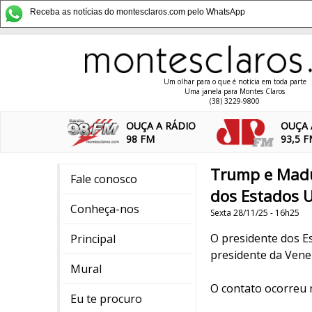
Receba as notícias do montesclaros.com pelo WhatsApp
Um olhar para o que é notícia em toda parte
Uma janela para Montes Claros
(38) 3229-9800
OUÇA A RÁDIO
OUÇA 
98 FM
93,5 
Trump e Madur
Fale conosco
dos Estados 
Conheça-nos
Sexta 28/11/25 - 16h25
O presidente dos E
Principal
presidente da Vene
Mural
O contato ocorreu 
Eu te procuro