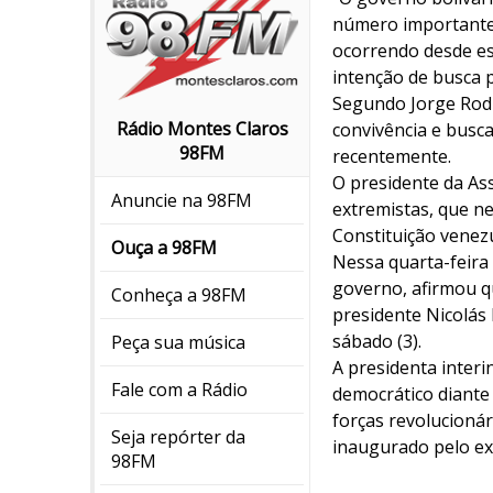
número importante 
ocorrendo desde es
intenção de busca p
Segundo Jorge Rodrí
Rádio Montes Claros
convivência e busca
98FM
recentemente.
O presidente da As
Anuncie na 98FM
extremistas, que ne
Constituição venez
Ouça a 98FM
Nessa quarta-feira 
governo, afirmou qu
Conheça a 98FM
presidente Nicolás
sábado (3).
Peça sua música
A presidenta interi
Fale com a Rádio
democrático diante
forças revolucionár
Seja repórter da
inaugurado pelo ex
98FM