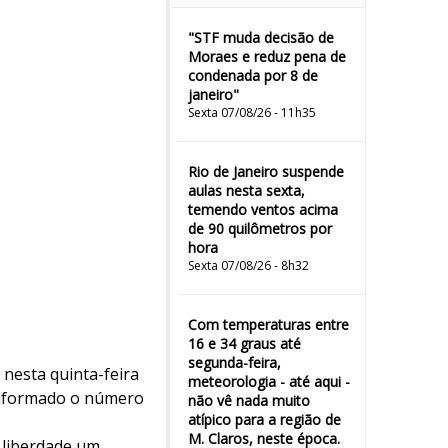
"STF muda decisão de
Moraes e reduz pena de
condenada por 8 de
janeiro"
Sexta 07/08/26 - 11h35
Rio de Janeiro suspende
aulas nesta sexta,
temendo ventos acima
de 90 quilômetros por
hora
Sexta 07/08/26 - 8h32
Com temperaturas entre
16 e 34 graus até
segunda-feira,
 nesta quinta-feira
meteorologia - até aqui -
 informado o número
não vê nada muito
atípico para a região de
M. Claros, neste época.
m liberdade um