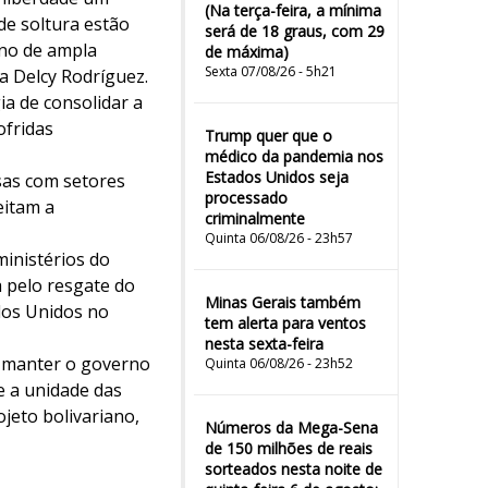
(Na terça-feira, a mínima
de soltura estão
será de 18 graus, com 29
ano de ampla
de máxima)
Sexta 07/08/26 - 5h21
na Delcy Rodríguez.
ia de consolidar a
ofridas
Trump quer que o
médico da pandemia nos
Estados Unidos seja
sas com setores
processado
eitam a
criminalmente
Quinta 06/08/26 - 23h57
ministérios do
a pelo resgate do
Minas Gerais também
dos Unidos no
tem alerta para ventos
nesta sexta-feira
 e manter o governo
Quinta 06/08/26 - 23h52
e a unidade das
jeto bolivariano,
Números da Mega-Sena
de 150 milhões de reais
sorteados nesta noite de