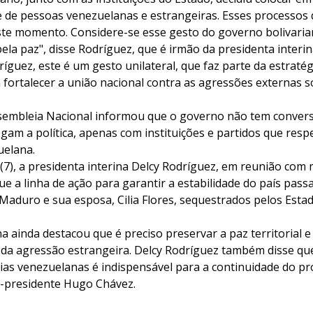
de pessoas venezuelanas e estrangeiras. Esses processos 
te momento. Considere-se esse gesto do governo bolivari
ela paz", disse Rodríguez, que é irmão da presidenta interi
guez, este é um gesto unilateral, que faz parte da estratég
 fortalecer a união nacional contra as agressões externas s
sembleia Nacional informou que o governo não tem conver
gam a política, apenas com instituições e partidos que resp
uelana.
(7), a presidenta interina Delcy Rodríguez, em reunião com 
e a linha de ação para garantir a estabilidade do país pass
 Maduro e sua esposa, Cilia Flores, sequestrados pelos Esta
na ainda destacou que é preciso preservar a paz territorial
 da agressão estrangeira. Delcy Rodríguez também disse qu
ias venezuelanas é indispensável para a continuidade do pro
-presidente Hugo Chávez.