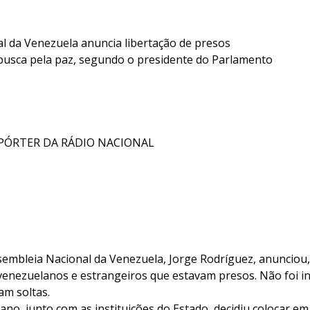
l da Venezuela anuncia libertação de presos
busca pela paz, segundo o presidente do Parlamento
EPÓRTER DA RÁDIO NACIONAL
sembleia Nacional da Venezuela, Jorge Rodríguez, anunciou,
de venezuelanos e estrangeiros que estavam presos. Não foi
am soltas.
ano, junto com as instituições do Estado, decidiu colocar e