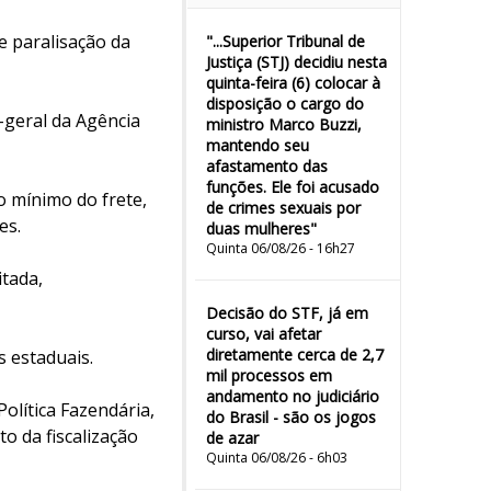
e paralisação da
"...Superior Tribunal de
Justiça (STJ) decidiu nesta
quinta-feira (6) colocar à
disposição o cargo do
r-geral da Agência
ministro Marco Buzzi,
mantendo seu
afastamento das
funções. Ele foi acusado
o mínimo do frete,
de crimes sexuais por
es.
duas mulheres"
Quinta 06/08/26 - 16h27
itada,
Decisão do STF, já em
curso, vai afetar
diretamente cerca de 2,7
s estaduais.
mil processos em
andamento no judiciário
olítica Fazendária,
do Brasil - são os jogos
o da fiscalização
de azar
Quinta 06/08/26 - 6h03