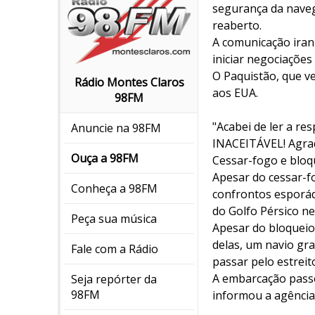
segurança da naveg
reaberto.
A comunicação ira
iniciar negociações
O Paquistão, que v
Rádio Montes Claros
aos EUA.
98FM
"Acabei de ler a r
Anuncie na 98FM
INACEITÁVEL! Agrade
Ouça a 98FM
Cessar-fogo e bloq
Apesar do cessar-fo
Conheça a 98FM
confrontos esporád
do Golfo Pérsico n
Peça sua música
Apesar do bloqueio
delas, um navio gr
Fale com a Rádio
passar pelo estreit
A embarcação pass
Seja repórter da
98FM
informou a agência