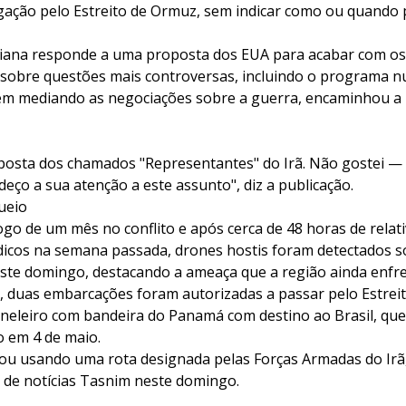
ação pelo Estreito de Ormuz, sem indicar como ou quando 
niana responde a uma proposta dos EUA para acabar com os
 sobre questões mais controversas, incluindo o programa nu
em mediando as negociações sobre a guerra, encaminhou a 
esposta dos chamados "Representantes" do Irã. Não goste
ço a sua atenção a este assunto", diz a publicação.
ueio
go de um mês no conflito e após cerca de 48 horas de relat
icos na semana passada, drones hostis foram detectados so
este domingo, destacando a ameaça que a região ainda enfre
, duas embarcações foram autorizadas a passar pelo Estre
aneleiro com bandeira do Panamá com destino ao Brasil, que
o em 4 de maio.
ou usando uma rota designada pelas Forças Armadas do Irã
 de notícias Tasnim neste domingo.