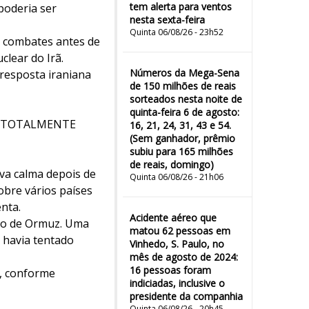
tem alerta para ventos
poderia ser
nesta sexta-feira
Quinta 06/08/26 - 23h52
 combates antes de
clear do Irã.
Números da Mega-Sena
resposta iraniana
de 150 milhões de reais
sorteados nesta noite de
quinta-feira 6 de agosto:
i — TOTALMENTE
16, 21, 24, 31, 43 e 54.
(Sem ganhador, prêmio
subiu para 165 milhões
de reais, domingo)
iva calma depois de
Quinta 06/08/26 - 21h06
bre vários países
nta.
Acidente aéreo que
ito de Ormuz. Uma
matou 62 pessoas em
 havia tentado
Vinhedo, S. Paulo, no
mês de agosto de 2024:
16 pessoas foram
, conforme
indiciadas, inclusive o
presidente da companhia
Quinta 06/08/26 - 20h45