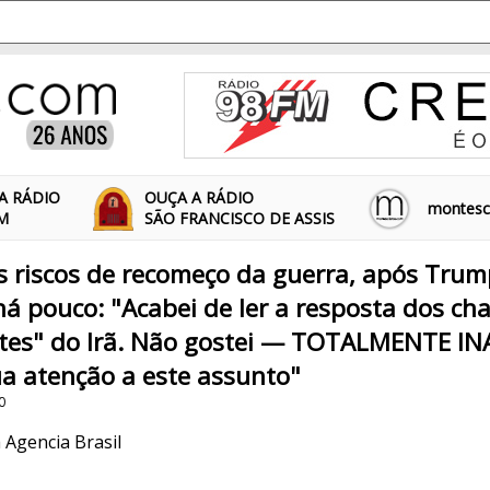
A RÁDIO
OUÇA A RÁDIO
montescl
FM
SÃO FRANCISCO DE ASSIS
s riscos de recomeço da guerra, após Tru
 há pouco: "Acabei de ler a resposta dos c
tes" do Irã. Não gostei — TOTALMENTE IN
a atenção a este assunto"
0
 Agencia Brasil