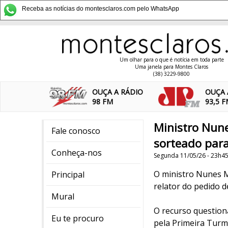
Receba as notícias do montesclaros.com pelo WhatsApp
Um olhar para o que é notícia em toda parte
Uma janela para Montes Claros
(38) 3229-9800
OUÇA A RÁDIO
OUÇA 
98 FM
93,5 
Ministro Nun
Fale conosco
sorteado para
Conheça-nos
Segunda 11/05/26 - 23h4
O ministro Nunes M
Principal
relator do pedido d
Mural
O recurso question
Eu te procuro
pela Primeira Turma