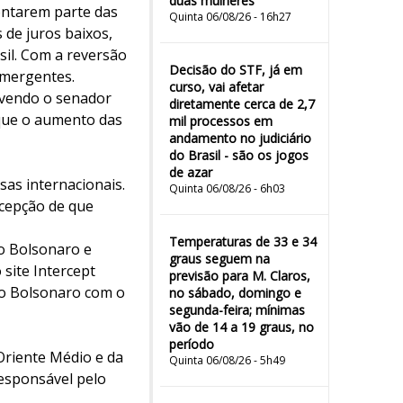
duas mulheres"
ontarem parte das
Quinta 06/08/26 - 16h27
 de juros baixos,
sil. Com a reversão
Decisão do STF, já em
emergentes.
curso, vai afetar
lvendo o senador
diretamente cerca de 2,7
 que o aumento das
mil processos em
andamento no judiciário
do Brasil - são os jogos
de azar
as internacionais.
Quinta 06/08/26 - 6h03
rcepção de que
Temperaturas de 33 e 34
io Bolsonaro e
graus seguem na
 site Intercept
previsão para M. Claros,
do Bolsonaro com o
no sábado, domingo e
segunda-feira; mínimas
vão de 14 a 19 graus, no
período
Oriente Médio e da
Quinta 06/08/26 - 5h49
responsável pelo