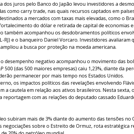
lta dos juros pelo Banco do Japão levou investidores a desm
as como carry trade, nas quais recursos captados em países
destinados a mercados com taxas mais elevadas, como o Bra
fortalecimento do dólar e retirada de capital de economias 
ado também acompanhou os desdobramentos políticos envo
L-RJ) e o banqueiro Daniel Vorcaro. Investidores avaliaram
as ampliou a busca por proteção na moeda americana.
, o desempenho negativo acompanhou o movimento das bols
P 500 (das 500 maiores empresas) caiu 1,23%, diante da pe
oderão permanecer por mais tempo nos Estados Unidos.
erno, os impactos políticos das revelações envolvendo Fláv
a cautela em relação aos ativos brasileiros. Nesta sexta, o
va reportagem com as relações do deputado cassado Eduar
leo subiram mais de 3% diante do aumento das tensões no 
s negociações sobre o Estreito de Ormuz, rota estratégica 
a de 20% do petróleo mundial.