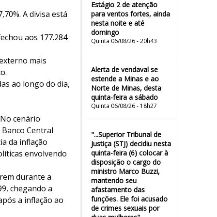
Estágio 2 de atenção
,70%. A divisa está
para ventos fortes, ainda
nesta noite e até
domingo
fechou aos 177.284
Quinta 06/08/26 - 20h43
 externo mais
Alerta de vendaval se
o.
estende a Minas e ao
as ao longo do dia,
Norte de Minas, desta
quinta-feira a sábado
Quinta 06/08/26 - 18h27
 No cenário
, Banco Central
"...Superior Tribunal de
a da inflação
Justiça (STJ) decidiu nesta
olíticas envolvendo
quinta-feira (6) colocar à
disposição o cargo do
ministro Marco Buzzi,
arem durante a
mantendo seu
99, chegando a
afastamento das
funções. Ele foi acusado
pós a inflação ao
de crimes sexuais por