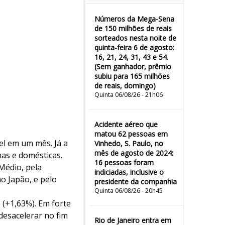
Números da Mega-Sena
de 150 milhões de reais
sorteados nesta noite de
quinta-feira 6 de agosto:
16, 21, 24, 31, 43 e 54.
(Sem ganhador, prêmio
subiu para 165 milhões
de reais, domingo)
Quinta 06/08/26 - 21h06
Acidente aéreo que
matou 62 pessoas em
vel em um mês. Já a
Vinhedo, S. Paulo, no
mês de agosto de 2024:
nas e domésticas.
16 pessoas foram
Médio, pela
indiciadas, inclusive o
no Japão, e pelo
presidente da companhia
Quinta 06/08/26 - 20h45
 (+1,63%). Em forte
 desacelerar no fim
Rio de Janeiro entra em