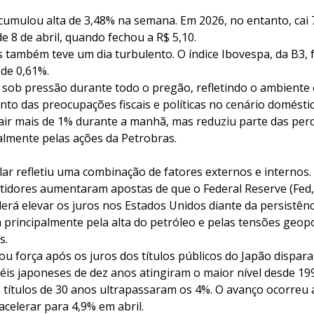
cumulou alta de 3,48% na semana. Em 2026, no entanto, cai 7
e 8 de abril, quando fechou a R$ 5,10.
 também teve um dia turbulento. O índice Ibovespa, da B3, 
de 0,61%.
sob pressão durante todo o pregão, refletindo o ambiente
to das preocupações fiscais e políticas no cenário doméstic
cair mais de 1% durante a manhã, mas reduziu parte das perd
almente pelas ações da Petrobras.
lar refletiu uma combinação de fatores externos e internos.
estidores aumentaram apostas de que o Federal Reserve (Fed
rá elevar os juros nos Estados Unidos diante da persistênci
 principalmente pela alta do petróleo e pelas tensões geop
s.
 força após os juros dos títulos públicos do Japão dispar
is japoneses de dez anos atingiram o maior nível desde 19
 títulos de 30 anos ultrapassaram os 4%. O avanço ocorreu a
celerar para 4,9% em abril.