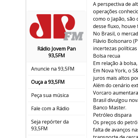
A perspectiva de a
operações conhecid
como o Japão, são 
desse fluxo, houve 
No Brasil, o merc
Flávio Bolsonaro (P
incertezas polític
Rádio Jovem Pan
93,5FM
Bolsa recua
Em relação à bolsa
Anuncie na 93,5FM
Em Nova York, o S&
juros mais altos p
Ouça a 93,5FM
Além do cenário ext
Vorcaro aumentaram 
Peça sua música
Brasil divulgou no
Banco Master.
Fale com a Rádio
Petróleo dispara
Seja repórter da
Os preços do petró
93,5FM
falta de avanços na
transporte de cerc