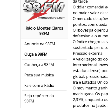
da tarde.
O dólar comercial a
no maior valor desd
O mercado de ações
pontos, com queda 
Rádio Montes Claros
O Ibovespa operou 
98FM
defensivo e o aumen
O índice chegou a 
Anuncie na 98FM
sustentado princip
Pressão externa
Ouça a 98FM
A valorização do dó
Conheça a 98FM
internacional, inv
estadunidense) pode
Peça sua música
global, pressionada
Irã e Estados Unido
Fale com a Rádio
O movimento ganhou
madrugada. Os papé
Seja repórter da
2,37%, enquanto os
98FM
produtor no Japão a