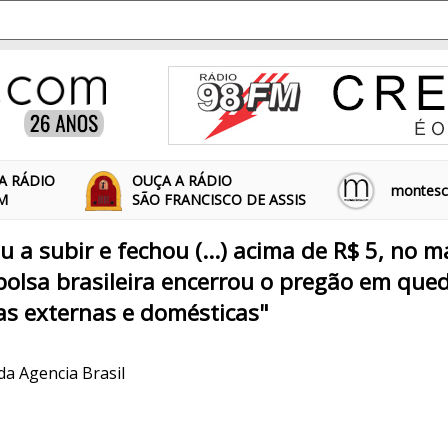
A RÁDIO
OUÇA A RÁDIO
montescl
FM
SÃO FRANCISCO DE ASSIS
u a subir e fechou (...) acima de R$ 5, no m
bolsa brasileira encerrou o pregão em que
as externas e domésticas"
 da Agencia Brasil