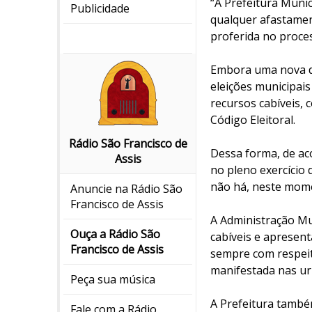
“A Prefeitura Muni
Publicidade
qualquer afastamen
proferida no proces
Embora uma nova dec
eleições municipais
recursos cabíveis, c
Código Eleitoral.
Rádio São Francisco de
Dessa forma, de aco
Assis
no pleno exercício 
não há, neste mome
Anuncie na Rádio São
Francisco de Assis
A Administração Mun
Ouça a Rádio São
cabíveis e apresent
Francisco de Assis
sempre com respeito
manifestada nas ur
Peça sua música
A Prefeitura també
Fale com a Rádio