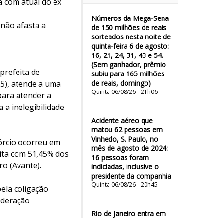
ta com atual do ex
Números da Mega-Sena
não afasta a
de 150 milhões de reais
sorteados nesta noite de
quinta-feira 6 de agosto:
16, 21, 24, 31, 43 e 54.
(Sem ganhador, prêmio
 prefeita de
subiu para 165 milhões
/5), atende a uma
de reais, domingo)
Quinta 06/08/26 - 21h06
para atender a
 a inelegibilidade
Acidente aéreo que
matou 62 pessoas em
Vinhedo, S. Paulo, no
vórcio ocorreu em
mês de agosto de 2024:
eita com 51,45% dos
16 pessoas foram
ro (Avante).
indiciadas, inclusive o
presidente da companhia
Quinta 06/08/26 - 20h45
ela coligação
ederação
Rio de Janeiro entra em