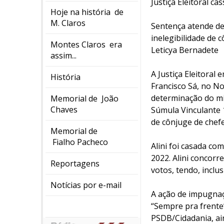
Justiça Eleitoral c
Hoje na história de
M. Claros
Sentença atende de
inelegibilidade de 
Montes Claros era
Leticya Bernadete
assim...
A Justiça Eleitoral
História
Francisco Sá, no No
determinação do mi
Memorial de João
Chaves
Súmula Vinculante 1
de cônjuge de chefe
Memorial de
Fialho Pacheco
Alini foi casada co
2022. Alini concorr
Reportagens
votos, tendo, inclus
Notícias por e-mail
A ação de impugnaçã
“Sempre pra frente
PSDB/Cidadania, ai