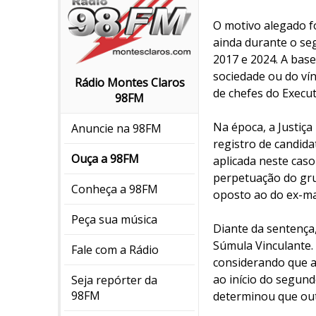
O motivo alegado fo
ainda durante o se
2017 e 2024. A base
sociedade ou do vín
Rádio Montes Claros
de chefes do Execut
98FM
Na época, a Justiça
Anuncie na 98FM
registro de candida
Ouça a 98FM
aplicada neste cas
perpetuação do grup
Conheça a 98FM
oposto ao do ex-ma
Peça sua música
Diante da sentença,
Súmula Vinculante.
Fale com a Rádio
considerando que a
ao início do segun
Seja repórter da
98FM
determinou que outr