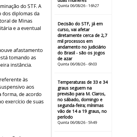
duas mulheres"
erminação do STF. A
Quinta 06/08/26 - 16h27
o dos diplomas da
toral de Minas
Decisão do STF, já em
tária e a eventual
curso, vai afetar
diretamente cerca de 2,7
mil processos em
andamento no judiciário
o houve afastamento
do Brasil - são os jogos
 está tomando as
de azar
eira instância.
Quinta 06/08/26 - 6h03
 referente às
Temperaturas de 33 e 34
 suspensivo aos
graus seguem na
sa forma, de acordo
previsão para M. Claros,
no sábado, domingo e
no exercício de suas
segunda-feira; mínimas
vão de 14 a 19 graus, no
período
Quinta 06/08/26 - 5h49