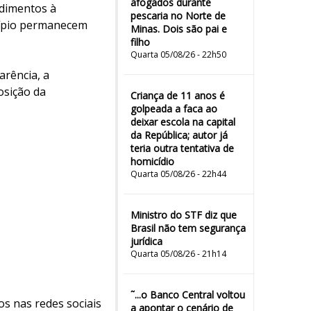
afogados durante
ndimentos à
pescaria no Norte de
cípio permanecem
Minas. Dois são pai e
filho
Quarta 05/08/26 - 22h50
arência, a
osição da
Criança de 11 anos é
golpeada a faca ao
deixar escola na capital
da República; autor já
teria outra tentativa de
homicídio
Quarta 05/08/26 - 22h44
Ministro do STF diz que
Brasil não tem segurança
jurídica
Quarta 05/08/26 - 21h14
˜...o Banco Central voltou
os nas redes sociais
a apontar o cenário de