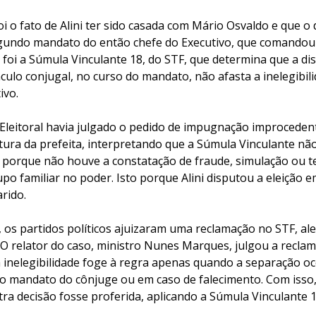
i o fato de Alini ter sido casada com Mário Osvaldo e que o 
gundo mandato do então chefe do Executivo, que comandou 
 foi a Súmula Vinculante 18, do STF, que determina que a di
culo conjugal, no curso do mandato, não afasta a inelegibil
ivo.
 Eleitoral havia julgado o pedido de impugnação improcedent
tura da prefeita, interpretando que a Súmula Vinculante não
o porque não houve a constatação de fraude, simulação ou t
o familiar no poder. Isto porque Alini disputou a eleição e
rido.
 os partidos políticos ajuizaram uma reclamação no STF, al
 O relator do caso, ministro Nunes Marques, julgou a recla
 inelegibilidade foge à regra apenas quando a separação o
do mandato do cônjuge ou em caso de falecimento. Com isso
a decisão fosse proferida, aplicando a Súmula Vinculante 1