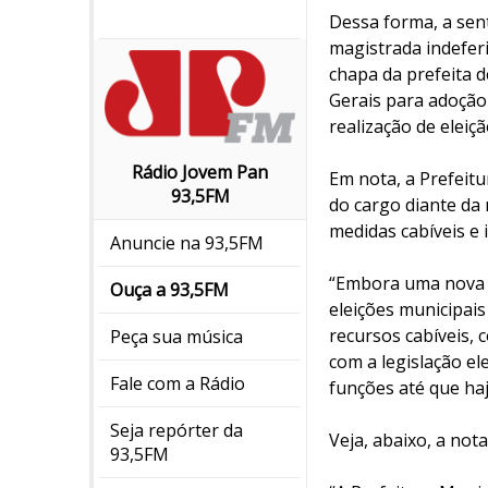
Dessa forma, a sent
magistrada indeferi
chapa da prefeita 
Gerais para adoção 
realização de eleiç
Rádio Jovem Pan
Em nota, a Prefeit
93,5FM
do cargo diante da
medidas cabíveis e 
Anuncie na 93,5FM
“Embora uma nova de
Ouça a 93,5FM
eleições municipais
recursos cabíveis, 
Peça sua música
com a legislação el
Fale com a Rádio
funções até que haja
Seja repórter da
Veja, abaixo, a nota
93,5FM