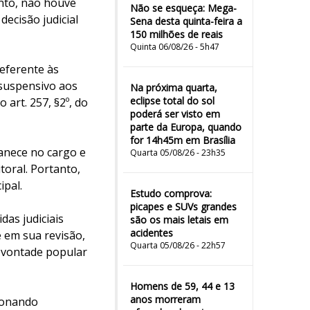
ento, não houve
Não se esqueça: Mega-
ecisão judicial
Sena desta quinta-feira a
150 milhões de reais
Quinta 06/08/26 - 5h47
referente às
 suspensivo aos
Na próxima quarta,
eclipse total do sol
 art. 257, §2º, do
poderá ser visto em
parte da Europa, quando
for 14h45m em Brasília
manece no cargo e
Quarta 05/08/26 - 23h35
toral. Portanto,
ipal.
Estudo comprova:
picapes e SUVs grandes
das judiciais
são os mais letais em
acidentes
e em sua revisão,
Quarta 05/08/26 - 22h57
a vontade popular
Homens de 59, 44 e 13
anos morreram
ionando