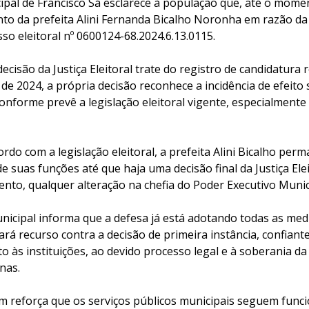
cipal de Francisco Sá esclarece à população que, até o mom
to da prefeita Alini Fernanda Bicalho Noronha em razão da d
so eleitoral nº 0600124-68.2024.6.13.0115.
isão da Justiça Eleitoral trate do registro de candidatura 
 de 2024, a própria decisão reconhece a incidência de efeito
onforme prevê a legislação eleitoral vigente, especialmente o
rdo com a legislação eleitoral, a prefeita Alini Bicalho per
de suas funções até que haja uma decisão final da Justiça Elei
nto, qualquer alteração na chefia do Poder Executivo Munic
icipal informa que a defesa já está adotando todas as medi
ará recurso contra a decisão de primeira instância, confiant
 às instituições, ao devido processo legal e à soberania d
nas.
m reforça que os serviços públicos municipais seguem func