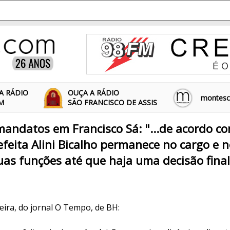
A RÁDIO
OUÇA A RÁDIO
montescl
FM
SÃO FRANCISCO DE ASSIS
andatos em Francisco Sá: "...de acordo co
refeita Alini Bicalho permanece no cargo e 
suas funções até que haja uma decisão final
1
ira, do jornal O Tempo, de BH: