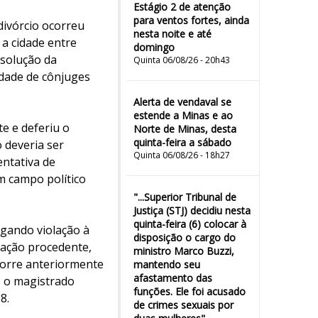
Estágio 2 de atenção
para ventos fortes, ainda
divórcio ocorreu
nesta noite e até
a cidade entre
domingo
ssolução da
Quinta 06/08/26 - 20h43
idade de cônjuges
Alerta de vendaval se
estende a Minas e ao
e e deferiu o
Norte de Minas, desta
quinta-feira a sábado
 deveria ser
Quinta 06/08/26 - 18h27
entativa de
m campo político
"...Superior Tribunal de
Justiça (STJ) decidiu nesta
quinta-feira (6) colocar à
egando violação à
disposição o cargo do
mação procedente,
ministro Marco Buzzi,
corre anteriormente
mantendo seu
afastamento das
, o magistrado
funções. Ele foi acusado
8.
de crimes sexuais por