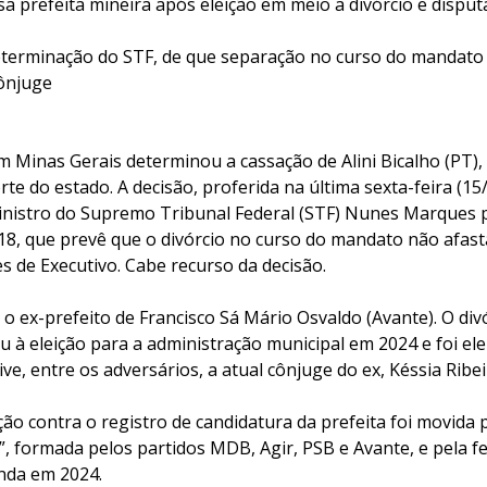
assa prefeita mineira após eleição em meio a divórcio e dispu
terminação do STF, de que separação no curso do mandato 
cônjuge
 em Minas Gerais determinou a cassação de Alini Bicalho (PT),
rte do estado. A decisão, proferida na última sexta-feira (15
nistro do Supremo Tribunal Federal (STF) Nunes Marques 
8, que prevê que o divórcio no curso do mandato não afasta
s de Executivo. Cabe recurso da decisão.
m o ex-prefeito de Francisco Sá Mário Osvaldo (Avante). O di
eu à eleição para a administração municipal em 2024 e foi el
ive, entre os adversários, a atual cônjuge do ex, Késsia Ribei
o contra o registro de candidatura da prefeita foi movida p
”, formada pelos partidos MDB, Agir, PSB e Avante, e pela f
nda em 2024.