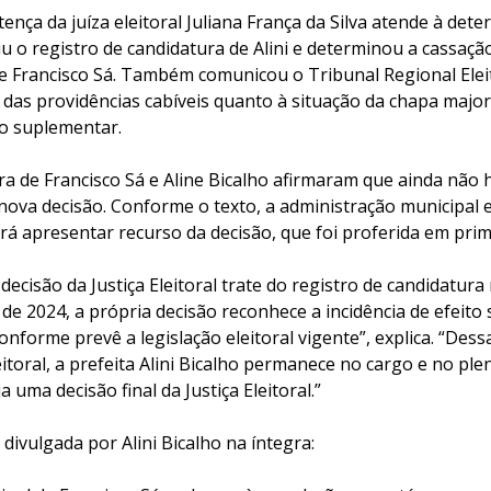
ença da juíza eleitoral Juliana França da Silva atende à det
u o registro de candidatura de Alini e determinou a cassaçã
de Francisco Sá. Também comunicou o Tribunal Regional Elei
das providências cabíveis quanto à situação da chapa majori
ão suplementar.
ura de Francisco Sá e Aline Bicalho afirmaram que ainda nã
 nova decisão. Conforme o texto, a administração municipal
irá apresentar recurso da decisão, que foi proferida em prim
cisão da Justiça Eleitoral trate do registro de candidatura
 de 2024, a própria decisão reconhece a incidência de efeito
conforme prevê a legislação eleitoral vigente”, explica. “Des
eitoral, a prefeita Alini Bicalho permanece no cargo e no ple
 uma decisão final da Justiça Eleitoral.”
 divulgada por Alini Bicalho na íntegra: