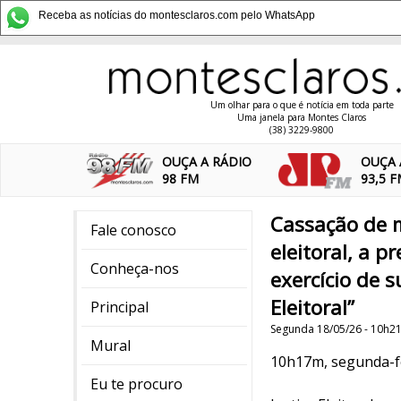
Receba as notícias do montesclaros.com pelo WhatsApp
Um olhar para o que é notícia em toda parte
Uma janela para Montes Claros
(38) 3229-9800
OUÇA A RÁDIO
OUÇA 
98 FM
93,5 
Cassação de m
Fale conosco
eleitoral, a p
Conheça-nos
exercício de 
Eleitoral”
Principal
Segunda 18/05/26 - 10h2
Mural
10h17m, segunda-fe
Eu te procuro