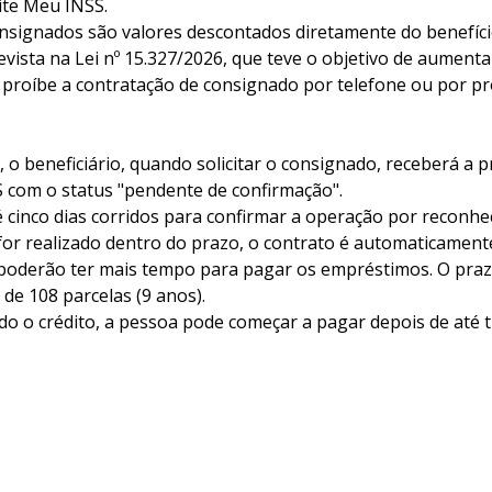
site Meu INSS.
signados são valores descontados diretamente do benefíci
evista na Lei nº 15.327/2026, que teve o objetivo de aument
i proíbe a contratação de consignado por telefone ou por p
a, o beneficiário, quando solicitar o consignado, receberá a 
S com o status "pendente de confirmação".
é cinco dias corridos para confirmar a operação por reconhec
or realizado dentro do prazo, o contrato é automaticament
s poderão ter mais tempo para pagar os empréstimos. O pr
 de 108 parcelas (9 anos).
do o crédito, a pessoa pode começar a pagar depois de até 