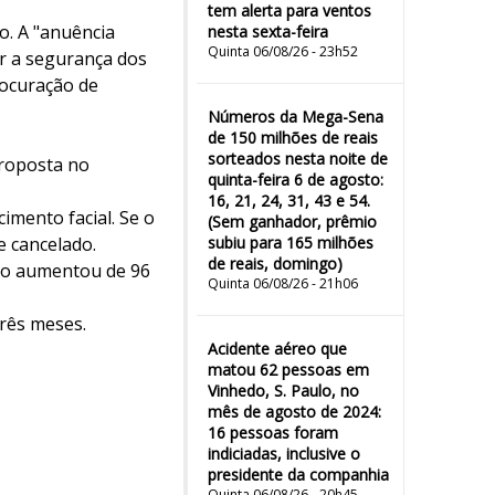
tem alerta para ventos
o. A "anuência
nesta sexta-feira
Quinta 06/08/26 - 23h52
ar a segurança dos
rocuração de
Números da Mega-Sena
de 150 milhões de reais
sorteados nesta noite de
proposta no
quinta-feira 6 de agosto:
16, 21, 24, 31, 43 e 54.
imento facial. Se o
(Sem ganhador, prêmio
e cancelado.
subiu para 165 milhões
de reais, domingo)
azo aumentou de 96
Quinta 06/08/26 - 21h06
três meses.
Acidente aéreo que
matou 62 pessoas em
Vinhedo, S. Paulo, no
mês de agosto de 2024:
16 pessoas foram
indiciadas, inclusive o
presidente da companhia
Quinta 06/08/26 - 20h45