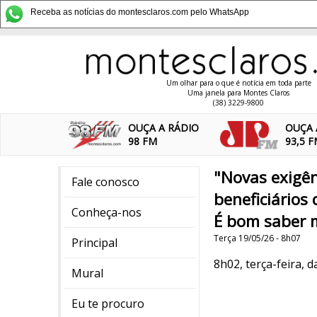
Receba as notícias do montesclaros.com pelo WhatsApp
Um olhar para o que é notícia em toda parte
Uma janela para Montes Claros
(38) 3229-9800
OUÇA A RÁDIO
OUÇA 
98 FM
93,5 
"Novas exigê
Fale conosco
beneficiários 
Conheça-nos
É bom saber 
Terça 19/05/26 - 8h07
Principal
8h02, terça-feira, d
Mural
Eu te procuro