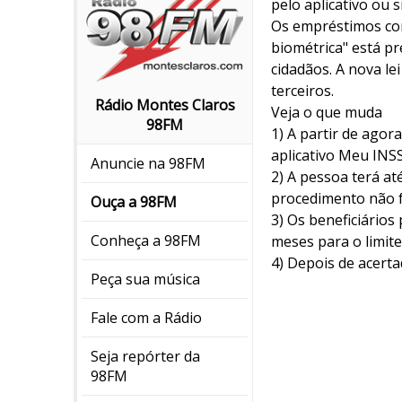
pelo aplicativo ou 
Os empréstimos con
biométrica" está pr
cidadãos. A nova le
terceiros.
Rádio Montes Claros
Veja o que muda
98FM
1) A partir de agor
aplicativo Meu INS
Anuncie na 98FM
2) A pessoa terá at
procedimento não f
Ouça a 98FM
3) Os beneficiário
Conheça a 98FM
meses para o limite
4) Depois de acerta
Peça sua música
Fale com a Rádio
Seja repórter da
98FM