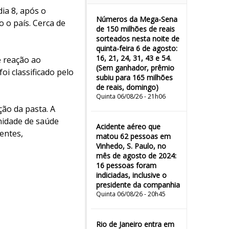
ia 8, após o
Números da Mega-Sena
o o país. Cerca de
de 150 milhões de reais
sorteados nesta noite de
quinta-feira 6 de agosto:
16, 21, 24, 31, 43 e 54.
e reação ao
(Sem ganhador, prêmio
i classificado pelo
subiu para 165 milhões
de reais, domingo)
Quinta 06/08/26 - 21h06
ão da pasta. A
nidade de saúde
Acidente aéreo que
entes,
matou 62 pessoas em
Vinhedo, S. Paulo, no
mês de agosto de 2024:
16 pessoas foram
indiciadas, inclusive o
presidente da companhia
Quinta 06/08/26 - 20h45
Rio de Janeiro entra em