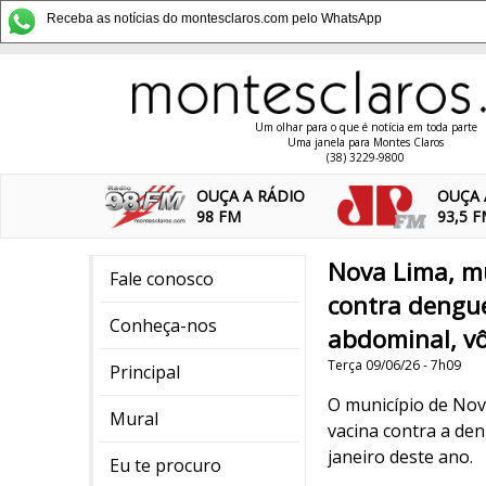
Receba as notícias do montesclaros.com pelo WhatsApp
Um olhar para o que é notícia em toda parte
Uma janela para Montes Claros
(38) 3229-9800
OUÇA A RÁDIO
OUÇA 
98 FM
93,5 
Nova Lima, mu
Fale conosco
contra dengue
Conheça-nos
abdominal, v
Terça 09/06/26 - 7h09
Principal
O município de Nov
Mural
vacina contra a de
janeiro deste ano.
Eu te procuro