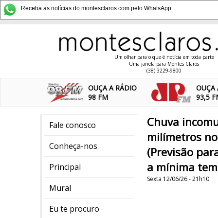
Receba as notícias do montesclaros.com pelo WhatsApp
Um olhar para o que é notícia em toda parte
Uma janela para Montes Claros
(38) 3229-9800
OUÇA A RÁDIO
OUÇA 
98 FM
93,5 
Chuva incomu
Fale conosco
milímetros no
Conheça-nos
(Previsão par
a mínima temp
Principal
Sexta 12/06/26 - 21h10
Mural
Eu te procuro