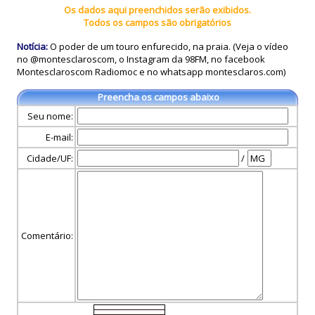
Os dados aqui preenchidos serão exibidos.
Todos os campos são obrigatórios
Notícia:
O poder de um touro enfurecido, na praia. (Veja o vídeo
no @montesclaroscom, o Instagram da 98FM, no facebook
Montesclaroscom Radiomoc e no whatsapp montesclaros.com)
Preencha os campos abaixo
Seu nome:
E-mail:
Cidade/UF:
/
Comentário: