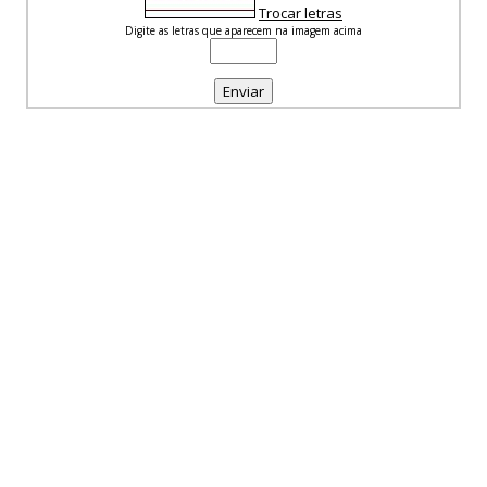
Trocar letras
Digite as letras que aparecem na imagem acima