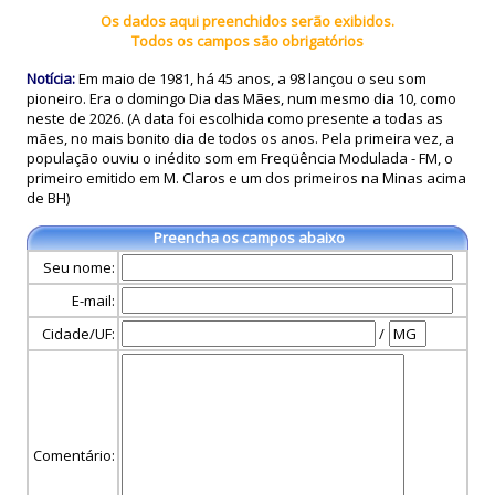
Os dados aqui preenchidos serão exibidos.
Todos os campos são obrigatórios
Notícia:
Em maio de 1981, há 45 anos, a 98 lançou o seu som
pioneiro. Era o domingo Dia das Mães, num mesmo dia 10, como
neste de 2026. (A data foi escolhida como presente a todas as
mães, no mais bonito dia de todos os anos. Pela primeira vez, a
população ouviu o inédito som em Freqüência Modulada - FM, o
primeiro emitido em M. Claros e um dos primeiros na Minas acima
de BH)
Preencha os campos abaixo
Seu nome:
E-mail:
Cidade/UF:
/
Comentário: