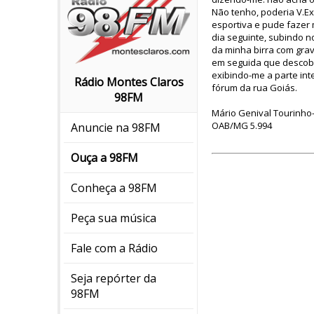
Não tenho, poderia V.Ex
esportiva e pude fazer
dia seguinte, subindo n
da minha birra com grav
em seguida que descobr
exibindo-me a parte int
Rádio Montes Claros
fórum da rua Goiás.
98FM
Mário Genival Tourinh
OAB/MG 5.994
Anuncie na 98FM
Ouça a 98FM
Conheça a 98FM
Peça sua música
Fale com a Rádio
Seja repórter da
98FM