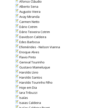
Afonso Cláudio
Alberto Sena
Augusto Vieira
Avay Miranda
Carmen Netto
Dário Cotrim
Dário Teixeira Cotrim
Davidson Caldeira
Edes Barbosa
Efemérides - Nelson Vianna
Enoque Alves
Flavio Pinto
Genival Tourinho
Gustavo Mameluque
Haroldo Lívio
Haroldo Santos
Haroldo Tourinho Filho
Hoje em Dia
Iara Tribuzzi
Isaías
Isaias Caldeira
Isaías Caldeira Brant