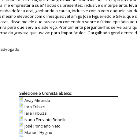
a. me emprestar a sua? Todos os presentes, inclusive o interpelante, lev
 minha defesa oral, ganhando a causa, inclusive com o voto daquele sa
o mesmo elevador com o inesquecível amigo José Figueiredo e Silva, que 
atas, disse-me ele que ouvira um comentário sobre o último episódio aqui
ira para que servia o adereço. Prontamente perguntei-lhe: serve para q
erna da gravata que usava: para limpar óculos. Gargalhada geral dentro 
o-advogado
Selecione o Cronista abaixo:
Avay Miranda
Iara Tribuzi
Iara Tribuzzi
Ivana Ferrante Rebello
José Ponciano Neto
Manoel Hygino