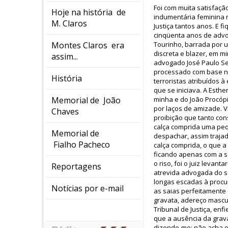
Foi com muita satisfaçã
Hoje na história de
indumentária feminina 
M. Claros
Justiça tantos anos. E 
cinqüenta anos de advoc
Montes Claros era
Tourinho, barrada por 
discreta e blazer, em 
assim...
advogado José Paulo Se
processado com base na
História
terroristas atribuídos à
que se iniciava. A Esth
Memorial de João
minha e do João Procópi
por laços de amizade. V
Chaves
proibição que tanto co
calça comprida uma peq
Memorial de
despachar, assim traja
Fialho Pacheco
calça comprida, o que a 
ficando apenas com a s
o riso, foi o juiz levan
Reportagens
atrevida advogada do s
longas escadas à procur
Notícias por e-mail
as saias perfeitamente
gravata, adereço mascul
Tribunal de Justiça, en
que a ausência da grava
dizendo-me: não acha o 