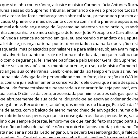
o que vi minha conterrânea, a ilustre ministra Carmem Lúcia Antunes Roch
numa sessão do Supremo Tribunal, enterrando de vez o preconceituoso t
fiquei a recordar fatos embaraçosos sobre tal tabu, presenciado por mim 
acia. O primeiro e mais chocante ocorreu com minha primeira esposa, Est
um mal educado segurança do Supremo ao adentrar- se no prédio, usand
minha companhia e do meu colega e defensor João Procópio de Carvalho, a
púlveda Pertence ao tempo em que, eu exercendo o mandato de Deputad
 lei de segurança nacional por ter denunciado a chamada operação crist
 esquerda, mas praticados por militares e para militares, objetivavam imped
er foi advertida quanto ao traje de forma mal educada, no que resultou nu
o com o segurança, felizmente pacificada pelo Diretor Geral do Supremo
inte e seis anos após, outra montesclarense, ou seja a Ministra Carmem Lúc
nstrangeu sua conterrânea. Lembro-me, ainda, ao tempo em que as mulh
uena saia. Advogada de personalidade muito forte, da direção da OAB-M
da, com um juiz extremamente conservador dele ouviu que nada despachar
levou, de forma totalmente inesperada,a declarar “não seja por isto”, ato
aia curta. O cômico da cena, presenciada por mim e outros colegas que 
tar-se abruptamente de sua cadeira, dirigindo-se ao escrivão ordenando-lh
eu gabinete. Recordo-me, também, das meninas do Licurgo, Escrivão da 
a de autos, com o balcão de atendimento cheio de advogados, numa difíci
 encobrindo suas pernas,o que só conseguiam às duras penas. Mas, salt
ino que sempre detestei, lembro-me de que, tendo feito inscrição para s
fiei a mão no bolso do paletó e não encontrei o famoso pedaço de pano. C
ta não seria notada. Ledo engano. Um severo Desembargador, já falecido
senhor, Dr. Genival, que uma gravatinha ficaria melhor? A resposta foi p