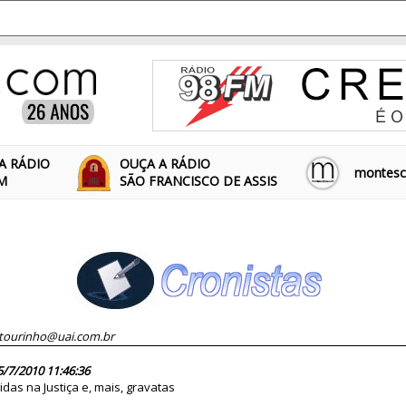
A RÁDIO
OUÇA A RÁDIO
montescl
FM
SÃO FRANCISCO DE ASSIS
tourinho@uai.com.br
60181
5/7/2010 11:46:36
das na Justiça e, mais, gravatas