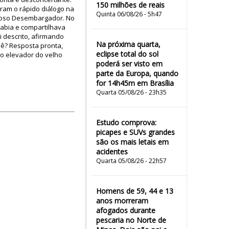
150 milhões de reais
aram o rápido diálogo na
Quinta 06/08/26 - 5h47
udoso Desembargador. No
sabia e compartilhava
 descrito, afirmando
Na próxima quarta,
uê? Resposta pronta,
eclipse total do sol
do elevador do velho
poderá ser visto em
parte da Europa, quando
for 14h45m em Brasília
Quarta 05/08/26 - 23h35
Estudo comprova:
picapes e SUVs grandes
são os mais letais em
acidentes
Quarta 05/08/26 - 22h57
Homens de 59, 44 e 13
anos morreram
afogados durante
pescaria no Norte de