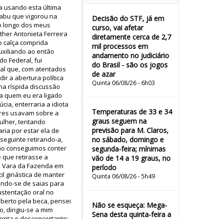
a usando esta última
abu que vigorou na
Decisão do STF, já em
ao longo dos meus
curso, vai afetar
her Antonieta Ferreira
diretamente cerca de 2,7
o calça comprida
mil processos em
uxiliando ao então
andamento no judiciário
o Federal, fui
do Brasil - são os jogos
al que, com atentados
de azar
ir a abertura política
Quinta 06/08/26 - 6h03
ma ríspida discussão
 a quem eu era ligado
ia, enterraria a idiota
Temperaturas de 33 e 34
eres usavam sobre a
graus seguem na
ulher, tentando
previsão para M. Claros,
ia por estar ela de
 seguinte retirando-a,
no sábado, domingo e
não conseguimos conter
segunda-feira; mínimas
e que retirasse a
vão de 14 a 19 graus, no
1ª Vara da Fazenda em
período
l ginástica de manter
Quinta 06/08/26 - 5h49
ando-se de saias para
ustentação oral no
oberto pela beca, pensei
Não se esqueça: Mega-
, dirigiu-se a mim
Sena desta quinta-feira a
ronta e desconcertante: