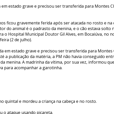
a em estado grave e precisou ser transferida para Montes C
nos ficou gravemente ferida após ser atacada no rosto e na
tutor do animal é o padrasto da menina, e o cão estava solto n
ara o Hospital Municipal Doutor Gil Alves, em Bocaiúva, no 
eira (2 de julho).
ada em estado grave e precisou ser transferida para Montes
Até a publicação da matéria, a PM não havia conseguido ent
 da menina. A madrinha da vítima, por sua vez, informou qu
va para acompanhar a garotinha.
no quintal e mordeu a criança na cabeça e no rosto.
u o ataque usando picareta.