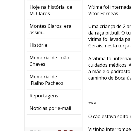
Hoje na história de
Vítima foi internad
M. Claros
Vitor Fórneas
Montes Claros era
Uma criança de 2 a
assim...
da raça pitbull. O 
vítima foi levada p
História
Gerais, nesta terça-f
Memorial de João
A vítima foi intern
Chaves
cuidados médicos. 
a mãe e o padrasto
Memorial de
caminho de Bocaiú
Fialho Pacheco
Reportagens
***
Notícias por e-mail
O cão estava solto 
Vizinho interrompe