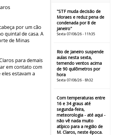
laros
"STF muda decisão de
Moraes e reduz pena de
condenada por 8 de
 cabeça por um cão
janeiro"
o quintal de casa. A
Sexta 07/08/26 - 11h35
norte de Minas
Rio de Janeiro suspende
aulas nesta sexta,
 Claros para demais
temendo ventos acima
rar em contato com
de 90 quilômetros por
e eles estavam a
hora
Sexta 07/08/26 - 8h32
Com temperaturas entre
16 e 34 graus até
segunda-feira,
meteorologia - até aqui -
não vê nada muito
atípico para a região de
M. Claros, neste época.