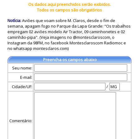
Os dados aqui preenchidos serão exibidos.
Todos os campos são obrigatórios
Notícia:
Aviões que voam sobre M. Claros, desde o fim de
semana, apagam fogo no Parque da Lapa Grande: "Os trabalhos
empregam 02 aviões modelo Air Tractor, 09 caminhonetes e 02
caminhão-pipa". (Veja imagens no @montesclaroscom, o
Instagram da 98FM, no facebook Montesclaroscom Radiomoc e
no whatsapp montesclaros.com)
Preencha os campos abaixo
Seu nome:
E-mail:
Cidade/UF:
/
Comentário: