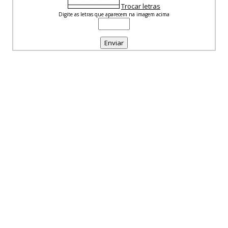
Trocar letras
Digite as letras que aparecem na imagem acima