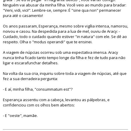
Ninguém vai abusar da minha filha. Você veio ao mundo para bradar:
"Veni, vidi, vici!". Lembre-se, sempre: É "sine qua non" permanecer
pura até o casamento!
Os anos passaram, Esperança, mesmo sobre vigília intensa, namorou,
noivou e casou. Na despedida para a lua de mel, ouviu de Aracy: -
Cuidado, todo o cuidado quando estiver "in natura" com ele. Se dê ao
respeito. Olha o "modus operandi" que te ensinei.
A viagem de núpcias ocorreu sob uma expectativa imensa. Aracy
nunca tinha ficado tanto tempo longe da filha e fez de tudo para não
ligar e escarafunchar detalhes.
Na volta da sua cria, inquiriu sobre toda a viagem de núpcias, até que
fez a sua derradeira pergunta:
- E aí, minha filha, "consummatum est"?
Esperança assentiu com a cabeça, levantou as pálpebras, e
confidenciou com os olhos bem abertos:
- E "oeste", mamãe.