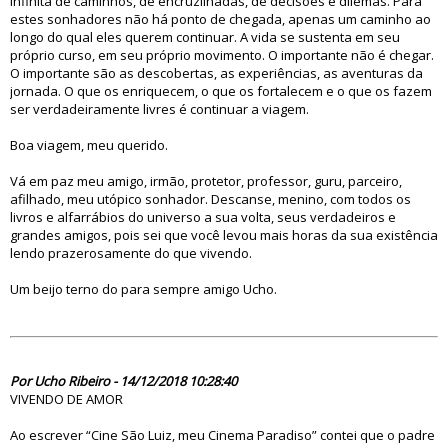
infinita de caminhos, de encruzilhadas, de decisões e dilemas. Para
estes sonhadores não há ponto de chegada, apenas um caminho ao
longo do qual eles querem continuar. A vida se sustenta em seu
próprio curso, em seu próprio movimento. O importante não é chegar.
O importante são as descobertas, as experiências, as aventuras da
jornada. O que os enriquecem, o que os fortalecem e o que os fazem
ser verdadeiramente livres é continuar a viagem.
Boa viagem, meu querido.
Vá em paz meu amigo, irmão, protetor, professor, guru, parceiro,
afilhado, meu utópico sonhador. Descanse, menino, com todos os
livros e alfarrábios do universo a sua volta, seus verdadeiros e
grandes amigos, pois sei que você levou mais horas da sua existência
lendo prazerosamente do que vivendo.
Um beijo terno do para sempre amigo Ucho.
83721
Por Ucho Ribeiro - 14/12/2018 10:28:40
VIVENDO DE AMOR
Ao escrever “Cine São Luiz, meu Cinema Paradiso” contei que o padre