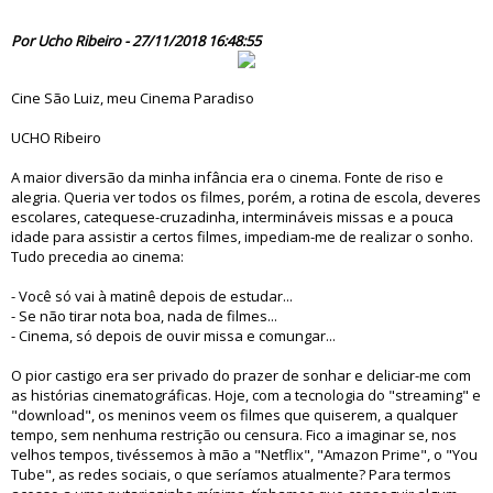
83690
Por Ucho Ribeiro - 27/11/2018 16:48:55
Cine São Luiz, meu Cinema Paradiso
UCHO Ribeiro
A maior diversão da minha infância era o cinema. Fonte de riso e
alegria. Queria ver todos os filmes, porém, a rotina de escola, deveres
escolares, catequese-cruzadinha, intermináveis missas e a pouca
idade para assistir a certos filmes, impediam-me de realizar o sonho.
Tudo precedia ao cinema:
- Você só vai à matinê depois de estudar...
- Se não tirar nota boa, nada de filmes...
- Cinema, só depois de ouvir missa e comungar...
O pior castigo era ser privado do prazer de sonhar e deliciar-me com
as histórias cinematográficas. Hoje, com a tecnologia do "streaming" e
"download", os meninos veem os filmes que quiserem, a qualquer
tempo, sem nenhuma restrição ou censura. Fico a imaginar se, nos
velhos tempos, tivéssemos à mão a "Netflix", "Amazon Prime", o "You
Tube", as redes sociais, o que seríamos atualmente? Para termos