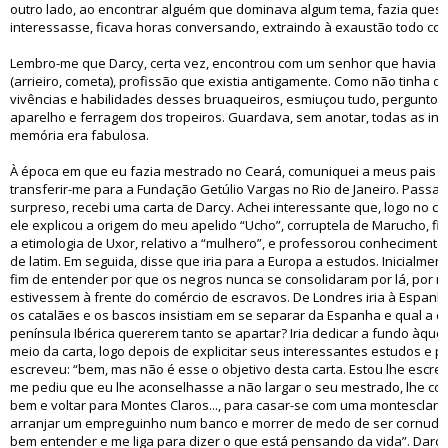
outro lado, ao encontrar alguém que dominava algum tema, fazia questã
interessasse, ficava horas conversando, extraindo à exaustão todo con
Lembro-me que Darcy, certa vez, encontrou com um senhor que havia s
(arrieiro, cometa), profissão que existia antigamente. Como não tinha d
vivências e habilidades desses bruaqueiros, esmiuçou tudo, perguntou
aparelho e ferragem dos tropeiros. Guardava, sem anotar, todas as in
memória era fabulosa.
À época em que eu fazia mestrado no Ceará, comuniquei a meus pais a
transferir-me para a Fundação Getúlio Vargas no Rio de Janeiro. Passad
surpreso, recebi uma carta de Darcy. Achei interessante que, logo no c
ele explicou a origem do meu apelido “Ucho”, corruptela de Marucho, fil
a etimologia de Uxor, relativo a “mulhero”, e professorou conhecimento
de latim. Em seguida, disse que iria para a Europa a estudos. Inicialment
fim de entender por que os negros nunca se consolidaram por lá, por m
estivessem à frente do comércio de escravos. De Londres iria à Espanha
os catalães e os bascos insistiam em se separar da Espanha e qual a 
península Ibérica quererem tanto se apartar? Iria dedicar a fundo àque
meio da carta, logo depois de explicitar seus interessantes estudos e 
escreveu: “bem, mas não é esse o objetivo desta carta. Estou lhe escr
me pediu que eu lhe aconselhasse a não largar o seu mestrado, lhe co
bem e voltar para Montes Claros..., para casar-se com uma montesclare
arranjar um empreguinho num banco e morrer de medo de ser cornudo.
bem entender e me liga para dizer o que está pensando da vida”. Darc