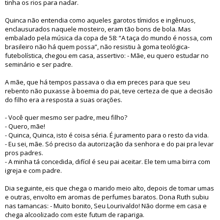
tinha os rios para nadar.
Quinca não entendia como aqueles garotos tímidos e ingênuos,
enclausurados naquele mosteiro, eram tão bons de bola. Mas
embalado pela música da copa de 58: “A taça do mundo é nossa, com
brasileiro não há quem possa”, não resistiu à goma teológica-
futebolística, chegou em casa, assertivo: - Mãe, eu quero estudar no
seminário e ser padre.
A mãe, que há tempos passava o dia em preces para que seu
rebento não puxasse à boemia do pai, teve certeza de que a decisão
do filho era a resposta a suas orações.
- Você quer mesmo ser padre, meu filho?
- Quero, mãe!
- Quinca, Quinca, isto é coisa séria. É juramento para o resto da vida.
- Eu sei, mãe. Só preciso da autorização da senhora e do pai pra levar
pros padres.
- A minha tá concedida, difícil é seu pai aceitar. Ele tem uma birra com
igreja e com padre.
Dia seguinte, eis que chega o marido meio alto, depois de tomar umas
e outras, envolto em aromas de perfumes baratos. Dona Ruth subiu
nas tamancas: - Muito bonito, Seu Lourivaldo! Não dorme em casa e
chega alcoolizado com este futum de rapariga.