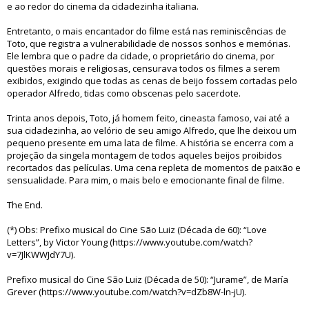
e ao redor do cinema da cidadezinha italiana.
Entretanto, o mais encantador do filme está nas reminiscências de
Toto, que registra a vulnerabilidade de nossos sonhos e memórias.
Ele lembra que o padre da cidade, o proprietário do cinema, por
questões morais e religiosas, censurava todos os filmes a serem
exibidos, exigindo que todas as cenas de beijo fossem cortadas pelo
operador Alfredo, tidas como obscenas pelo sacerdote.
Trinta anos depois, Toto, já homem feito, cineasta famoso, vai até a
sua cidadezinha, ao velório de seu amigo Alfredo, que lhe deixou um
pequeno presente em uma lata de filme. A história se encerra com a
projeção da singela montagem de todos aqueles beijos proibidos
recortados das películas. Uma cena repleta de momentos de paixão e
sensualidade. Para mim, o mais belo e emocionante final de filme.
The End.
(*) Obs: Prefixo musical do Cine São Luiz (Década de 60): “Love
Letters”, by Victor Young (https://www.youtube.com/watch?
v=7JlKWWJdY7U).
Prefixo musical do Cine São Luiz (Década de 50): “Jurame”, de María
Grever (https://www.youtube.com/watch?v=dZb8W-ln-jU).