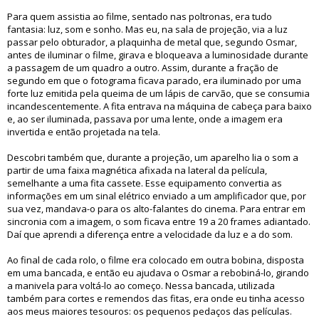
Para quem assistia ao filme, sentado nas poltronas, era tudo
fantasia: luz, som e sonho. Mas eu, na sala de projeção, via a luz
passar pelo obturador, a plaquinha de metal que, segundo Osmar,
antes de iluminar o filme, girava e bloqueava a luminosidade durante
a passagem de um quadro a outro. Assim, durante a fração de
segundo em que o fotograma ficava parado, era iluminado por uma
forte luz emitida pela queima de um lápis de carvão, que se consumia
incandescentemente. A fita entrava na máquina de cabeça para baixo
e, ao ser iluminada, passava por uma lente, onde a imagem era
invertida e então projetada na tela.
Descobri também que, durante a projeção, um aparelho lia o som a
partir de uma faixa magnética afixada na lateral da película,
semelhante a uma fita cassete. Esse equipamento convertia as
informações em um sinal elétrico enviado a um amplificador que, por
sua vez, mandava-o para os alto-falantes do cinema. Para entrar em
sincronia com a imagem, o som ficava entre 19 a 20 frames adiantado.
Daí que aprendi a diferença entre a velocidade da luz e a do som.
Ao final de cada rolo, o filme era colocado em outra bobina, disposta
em uma bancada, e então eu ajudava o Osmar a rebobiná-lo, girando
a manivela para voltá-lo ao começo. Nessa bancada, utilizada
também para cortes e remendos das fitas, era onde eu tinha acesso
aos meus maiores tesouros: os pequenos pedaços das películas.