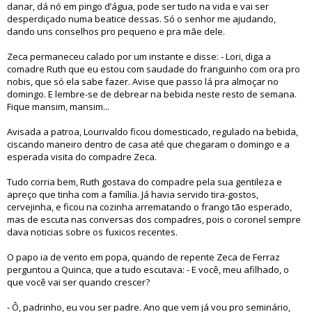
danar, dá nó em pingo d’água, pode ser tudo na vida e vai ser
desperdiçado numa beatice dessas. Só o senhor me ajudando,
dando uns conselhos pro pequeno e pra mãe dele.
Zeca permaneceu calado por um instante e disse: - Lori, diga a
comadre Ruth que eu estou com saudade do franguinho com ora pro
nobis, que só ela sabe fazer. Avise que passo lá pra almoçar no
domingo. E lembre-se de debrear na bebida neste resto de semana.
Fique mansim, mansim...
Avisada a patroa, Lourivaldo ficou domesticado, regulado na bebida,
ciscando maneiro dentro de casa até que chegaram o domingo e a
esperada visita do compadre Zeca.
Tudo corria bem, Ruth gostava do compadre pela sua gentileza e
apreço que tinha com a família. Já havia servido tira-gostos,
cervejinha, e ficou na cozinha arrematando o frango tão esperado,
mas de escuta nas conversas dos compadres, pois o coronel sempre
dava noticias sobre os fuxicos recentes.
O papo ia de vento em popa, quando de repente Zeca de Ferraz
perguntou a Quinca, que a tudo escutava: - E você, meu afilhado, o
que você vai ser quando crescer?
- Ô, padrinho, eu vou ser padre. Ano que vem já vou pro seminário,