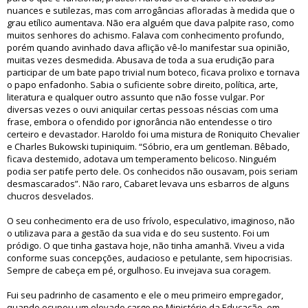
nuances e sutilezas, mas com arrogâncias afloradas à medida que o
grau etílico aumentava. Não era alguém que dava palpite raso, como
muitos senhores do achismo. Falava com conhecimento profundo,
porém quando avinhado dava aflição vê-lo manifestar sua opinião,
muitas vezes desmedida. Abusava de toda a sua erudição para
participar de um bate papo trivial num boteco, ficava prolixo e tornava
o papo enfadonho. Sabia o suficiente sobre direito, política, arte,
literatura e qualquer outro assunto que não fosse vulgar. Por
diversas vezes o ouvi aniquilar certas pessoas néscias com uma
frase, embora o ofendido por ignorância não entendesse o tiro
certeiro e devastador. Haroldo foi uma mistura de Roniquito Chevalier
e Charles Bukowski tupiniquim. “Sóbrio, era um gentleman. Bêbado,
ficava destemido, adotava um temperamento belicoso. Ninguém
podia ser patife perto dele. Os conhecidos não ousavam, pois seriam
desmascarados”. Não raro, Cabaret levava uns esbarros de alguns
chucros desvelados.
O seu conhecimento era de uso frívolo, especulativo, imaginoso, não
o utilizava para a gestão da sua vida e do seu sustento. Foi um
pródigo. O que tinha gastava hoje, não tinha amanhã. Viveu a vida
conforme suas concepções, audacioso e petulante, sem hipocrisias.
Sempre de cabeça em pé, orgulhoso. Eu invejava sua coragem.
Fui seu padrinho de casamento e ele o meu primeiro empregador,
quando ocupou um elevado cargo no Ministério da Educação, em