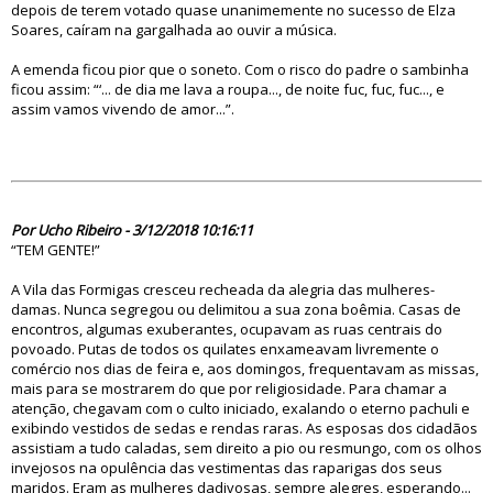
depois de terem votado quase unanimemente no sucesso de Elza
Soares, caíram na gargalhada ao ouvir a música.
A emenda ficou pior que o soneto. Com o risco do padre o sambinha
ficou assim: “‘... de dia me lava a roupa..., de noite fuc, fuc, fuc..., e
assim vamos vivendo de amor...”.
83699
Por Ucho Ribeiro - 3/12/2018 10:16:11
“TEM GENTE!”
A Vila das Formigas cresceu recheada da alegria das mulheres-
damas. Nunca segregou ou delimitou a sua zona boêmia. Casas de
encontros, algumas exuberantes, ocupavam as ruas centrais do
povoado. Putas de todos os quilates enxameavam livremente o
comércio nos dias de feira e, aos domingos, frequentavam as missas,
mais para se mostrarem do que por religiosidade. Para chamar a
atenção, chegavam com o culto iniciado, exalando o eterno pachuli e
exibindo vestidos de sedas e rendas raras. As esposas dos cidadãos
assistiam a tudo caladas, sem direito a pio ou resmungo, com os olhos
invejosos na opulência das vestimentas das raparigas dos seus
maridos. Eram as mulheres dadivosas, sempre alegres, esperando...