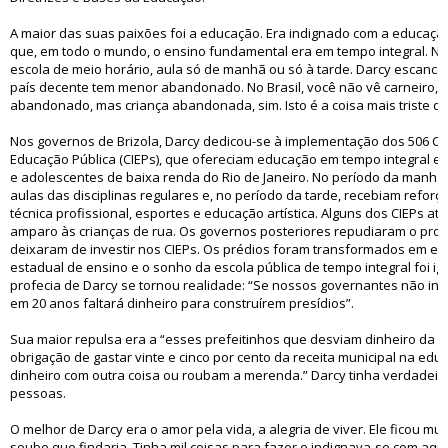
A maior das suas paixões foi a educação. Era indignado com a educação 
que, em todo o mundo, o ensino fundamental era em tempo integral. Não
escola de meio horário, aula só de manhã ou só à tarde. Darcy escan
país decente tem menor abandonado. No Brasil, você não vê carneiro, 
abandonado, mas criança abandonada, sim. Isto é a coisa mais triste d
Nos governos de Brizola, Darcy dedicou-se à implementação dos 506 Ce
Educação Pública (CIEPs), que ofereciam educação em tempo integral e g
e adolescentes de baixa renda do Rio de Janeiro. No período da manhã
aulas das disciplinas regulares e, no período da tarde, recebiam reforç
técnica profissional, esportes e educação artística. Alguns dos CIEPs 
amparo às crianças de rua. Os governos posteriores repudiaram o proj
deixaram de investir nos CIEPs. Os prédios foram transformados em e
estadual de ensino e o sonho da escola pública de tempo integral foi ig
profecia de Darcy se tornou realidade: “Se nossos governantes não inv
em 20 anos faltará dinheiro para construírem presídios”.
Sua maior repulsa era a “esses prefeitinhos que desviam dinheiro da 
obrigação de gastar vinte e cinco por cento da receita municipal na ed
dinheiro com outra coisa ou roubam a merenda.” Darcy tinha verdadeir
pessoas.
O melhor de Darcy era o amor pela vida, a alegria de viver. Ele ficou m
soube que findaria. Tinha mil coisas para fazer e indignava-se com aqu