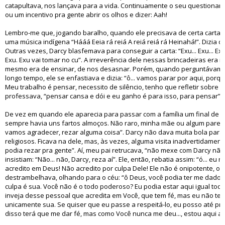
catapultava, nos lançava para a vida. Continuamente o seu questionam
ou um incentivo pra gente abrir os olhos e dizer: Aah!
Lembro-me que, jogando baralho, quando ele precisava de certa carta, 
uma música indígena “Hááá Eeia rá reiá A reiá reiá rá Heinahá!”. Dizia q
Outras vezes, Darcy blasfemava para conseguir a carta: “Exu... Exu... Exu.
Exu. Exu vai tomar no cu”. A irreverência dele nessas brincadeiras era
mesmo era de ensinar, de nos desasnar. Porém, quando perguntávamo
longo tempo, ele se enfastiava e dizia: “ô... vamos parar por aqui, porq
Meu trabalho é pensar, necessito de silêncio, tenho que refletir sobre a
professava, “pensar cansa e dói e eu ganho é para isso, para pensar”.
De vez em quando ele aparecia para passar com a família um final de 
sempre havia uns fartos almoços. Não raro, minha mãe ou algum parente
vamos agradecer, rezar alguma coisa”. Darcy não dava muita bola para 
religiosos. Ficava na dele, mas, às vezes, alguma visita inadvertidamente 
podia rezar pra gente”. Aí, meu pai retrucava, “não mexe com Darcy não,
insistiam: “Não... não, Darcy, reza aí”. Ele, então, rebatia assim: “ó... eu
acredito em Deus! Não acredito por culpa Dele! Ele não é onipotente, on
destrambelhava, olhando para o céu: “ô Deus, você podia ter me dado 
culpa é sua. Você não é o todo poderoso? Eu podia estar aqui igual to
inveja desse pessoal que acredita em Você, que tem fé, mas eu não ten
unicamente sua. Se quiser que eu passe a respeitá-lo, eu posso até pr
disso terá que me dar fé, mas como Você nunca me deu..., estou aqui 