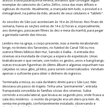
acesso a uma putariazinha mínima, tínhamos que conseguir algum
exemplar do catecismo do Carlos Zéfiro, coisa das mais difíceis e
sigilosas do mundo. Atualmente, a criançada tem tudo, o possível e o
inimaginável, na palma da mão, através de seus celulares e "tablets".
As sessões do São Luiz aconteciam às 16 e às 20 horas. Nos finais de
semana, havia as seções extras de 14 e 22 horas e, especialmente,
aos domingos, passavam filmes às dez e meia da manhã, para pegar
a garotada saindo das missas.
Lembro-me na igreja, o corpo presente, mas a mente mirabolando
longe, no tiroteio dos faroestes, no futebol do Canal 100 ou nos
outrora filmes bíblicos Ben Hur, Sansão e Dalila... A entrada dos
cinemas era inundada de crianças a espera do espetáculo. Umas
teatralizavam o que veriam, com todos os gestos, uivos e bang-bangs;
outras trocavam figurinhas do último álbum e algumas expunham nas
calçadas os seus gibis, já lidos, para serem comercializados. Vendiam
apenas o suficiente para obter o dinheiro do ingresso.
Terminada a missa, eu saía da Matriz direto para o São Luiz. Não
desviava um passo do trajeto. Tinha uma "permanente", entrada
franqueada concedida às famílias sócias dos cinemas. Subia
correndo a escada lateral, que levava ao segundo piso, onde ficava a
sala dos mistérios - o recinto da projeção era um útero pra mim. Ali,
sentia-me protegido, confortavelmente instalado, observando e