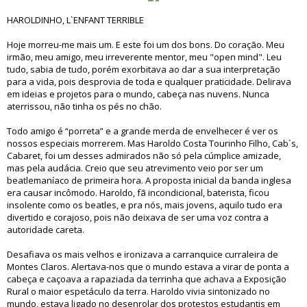
HAROLDINHO, L`ENFANT TERRIBLE
Hoje morreu-me mais um. E este foi um dos bons. Do coração. Meu
irmão, meu amigo, meu irreverente mentor, meu "open mind". Leu
tudo, sabia de tudo, porém exorbitava ao dar a sua interpretação
para a vida, pois desprovia de toda e qualquer praticidade. Delirava
em ideias e projetos para o mundo, cabeça nas nuvens. Nunca
aterrissou, não tinha os pés no chão.
Todo amigo é “porreta” e a grande merda de envelhecer é ver os
nossos especiais morrerem. Mas Haroldo Costa Tourinho Filho, Cab´s,
Cabaret, foi um desses admirados não só pela cúmplice amizade,
mas pela audácia. Creio que seu atrevimento veio por ser um
beatlemaníaco de primeira hora. A proposta inicial da banda inglesa
era causar incômodo. Haroldo, fã incondicional, baterista, ficou
insolente como os beatles, e pra nós, mais jovens, aquilo tudo era
divertido e corajoso, pois não deixava de ser uma voz contra a
autoridade careta.
Desafiava os mais velhos e ironizava a carranquice curraleira de
Montes Claros. Alertava-nos que o mundo estava a virar de ponta a
cabeça e caçoava a rapaziada da terrinha que achava a Exposição
Rural o maior espetáculo da terra. Haroldo vivia sintonizado no
mundo, estava ligado no desenrolar dos protestos estudantis em