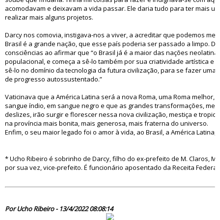
acomodavam e deixavam a vida passar. Ele daria tudo para ter mais um
realizar mais alguns projetos.
Darcy nos comovia, instigava-nos a viver, a acreditar que podemos mel
Brasil é a grande nação, que esse país poderia ser passado a limpo. 
consciências ao afirmar que “o Brasil já é a maior das nações neolatina
populacional, e começa a sê-lo também por sua criatividade artística e cu
sê-lo no domínio da tecnologia da futura civilização, para se fazer uma
de progresso autossustentado.”
Vaticinava que a América Latina será a nova Roma, uma Roma melhor, 
sangue índio, em sangue negro e que as grandes transformações, mes
deslizes, irão surgir e florescer nessa nova civilização, mestiça e tropic
na província mais bonita, mais generosa, mais fraterna do universo.
Enfim, o seu maior legado foi o amor à vida, ao Brasil, a América Latina, 
* Ucho Ribeiro é sobrinho de Darcy, filho do ex-prefeito de M. Claros, Má
por sua vez, vice-prefeito. É funcionário aposentado da Receita Federal.
86201
Por Ucho Ribeiro - 13/4/2022 08:08:14