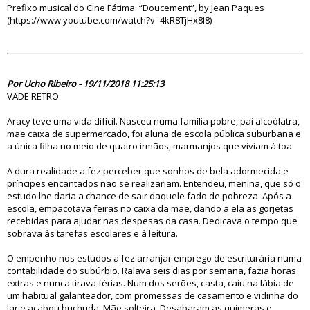
Prefixo musical do Cine Fátima: “Doucement”, by Jean Paques
(https://www.youtube.com/watch?v=4kR8TjHx8I8)
83675
Por Ucho Ribeiro - 19/11/2018 11:25:13
VADE RETRO
Aracy teve uma vida difícil. Nasceu numa família pobre, pai alcoólatra,
mãe caixa de supermercado, foi aluna de escola pública suburbana e
a única filha no meio de quatro irmãos, marmanjos que viviam à toa.
A dura realidade a fez perceber que sonhos de bela adormecida e
príncipes encantados não se realizariam. Entendeu, menina, que só o
estudo lhe daria a chance de sair daquele fado de pobreza. Após a
escola, empacotava feiras no caixa da mãe, dando a ela as gorjetas
recebidas para ajudar nas despesas da casa. Dedicava o tempo que
sobrava às tarefas escolares e à leitura.
O empenho nos estudos a fez arranjar emprego de escriturária numa
contabilidade do subúrbio. Ralava seis dias por semana, fazia horas
extras e nunca tirava férias. Num dos serões, casta, caiu na lábia de
um habitual galanteador, com promessas de casamento e vidinha do
lar e acabou buchuda. Mãe solteira. Desabaram as quimeras e