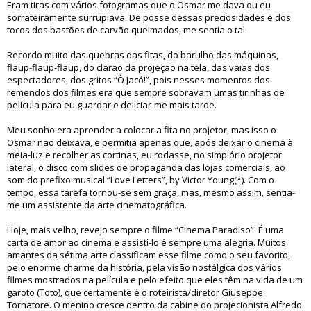
Eram tiras com vários fotogramas que o Osmar me dava ou eu
sorrateiramente surrupiava. De posse dessas preciosidades e dos
tocos dos bastões de carvão queimados, me sentia o tal.
Recordo muito das quebras das fitas, do barulho das máquinas,
flaup-flaup-flaup, do clarão da projeção na tela, das vaias dos
espectadores, dos gritos “Ô Jacó!”, pois nesses momentos dos
remendos dos filmes era que sempre sobravam umas tirinhas de
película para eu guardar e deliciar-me mais tarde.
Meu sonho era aprender a colocar a fita no projetor, mas isso o
Osmar não deixava, e permitia apenas que, após deixar o cinema à
meia-luz e recolher as cortinas, eu rodasse, no simplório projetor
lateral, o disco com slides de propaganda das lojas comerciais, ao
som do prefixo musical “Love Letters”, by Victor Young(*). Com o
tempo, essa tarefa tornou-se sem graça, mas, mesmo assim, sentia-
me um assistente da arte cinematográfica.
Hoje, mais velho, revejo sempre o filme “Cinema Paradiso”. É uma
carta de amor ao cinema e assisti-lo é sempre uma alegria. Muitos
amantes da sétima arte classificam esse filme como o seu favorito,
pelo enorme charme da história, pela visão nostálgica dos vários
filmes mostrados na película e pelo efeito que eles têm na vida de um
garoto (Toto), que certamente é o roteirista/diretor Giuseppe
Tornatore. O menino cresce dentro da cabine do projecionista Alfredo