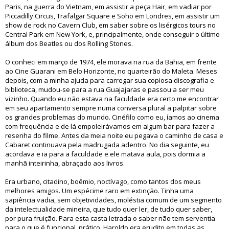
Paris, na guerra do Vietnam, em assistir a peça Hair, em vadiar por
Piccadilly Circus, Trafalgar Square e Soho em Londres, em assistir um
show de rock no Cavern Club, em saber sobre os lisérgicos tours no
Central Park em New York, e, principalmente, onde conseguir o último
álbum dos Beatles ou dos Rolling Stones.
O conheci em março de 1974, ele morava na rua da Bahia, em frente
ao Cine Guarani em Belo Horizonte, no quarteirão do Maleta. Meses
depois, com a minha ajuda para carregar sua copiosa discografia e
biblioteca, mudou-se para a rua Guajajaras e passou a ser meu
vizinho. Quando eu não estava na faculdade era certo me encontrar
em seu apartamento sempre numa conversa plural a palpitar sobre
os grandes problemas do mundo. Cinéfilo como eu, íamos ao cinema
com frequência e de lá empoleirávamos em algum bar para fazer a
resenha do filme. Antes da meia noite eu pegava o caminho de casa e
Cabaret continuava pela madrugada adentro. No dia seguinte, eu
acordava e ia para a faculdade e ele matava aula, pois dormia a
manhã inteirinha, abraçado aos livros.
Era urbano, citadino, boêmio, noctívago, como tantos dos meus
melhores amigos. Um espécime raro em extinção. Tinha uma
sapiência vadia, sem objetividades, moléstia comum de um segmento
da intelectualidade mineira, que tudo quer ler, de tudo quer saber,
por pura fruição. Para esta casta letrada o saber não tem serventia
para o que é funcional, prático. Haroldo era erudito em todas as