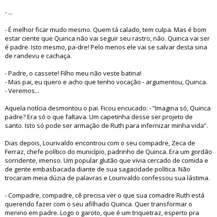
- ...
- É melhor ficar mudo mesmo. Quem tá calado, tem culpa. Mas é bom
estar ciente que Quinca não vai seguir seu rastro, não. Quinca vai ser
é padre. Isto mesmo, pa-dre! Pelo menos ele vai se salvar desta sina
de randevu e cachaça.
- Padre, o cassete! Filho meu não veste batina!
- Mas pai, eu quero e acho que tenho vocação - argumentou, Quinca.
- Veremos...
Aquela notícia desmontou o pai. Ficou encucado: - “Imagina só, Quinca
padre? Era só o que faltava. Um capetinha desse ser projeto de
santo. Isto só pode ser armação de Ruth para infernizar minha vida”.
Dias depois, Lourivaldo encontrou com o seu compadre, Zeca de
Ferraz, chefe político do município, padrinho de Quinca. Era um gordão
sorridente, imenso. Um popular glutão que vivia cercado de comida e
de gente embasbacada diante de sua sagacidade política. Não
trocaram meia dúzia de palavras e Lourivaldo confessou sua lástima.
- Compadre, compadre, cê precisa ver o que sua comadre Ruth está
querendo fazer com o seu afilhado Quinca. Quer transformar o
menino em padre. Logo o garoto, que é um triquetraz, esperto pra