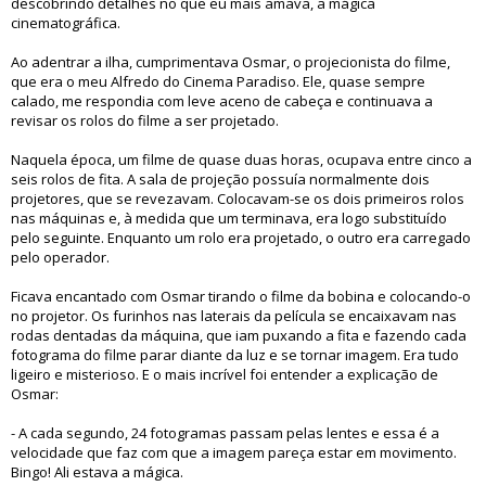
descobrindo detalhes no que eu mais amava, a mágica
cinematográfica.
Ao adentrar a ilha, cumprimentava Osmar, o projecionista do filme,
que era o meu Alfredo do Cinema Paradiso. Ele, quase sempre
calado, me respondia com leve aceno de cabeça e continuava a
revisar os rolos do filme a ser projetado.
Naquela época, um filme de quase duas horas, ocupava entre cinco a
seis rolos de fita. A sala de projeção possuía normalmente dois
projetores, que se revezavam. Colocavam-se os dois primeiros rolos
nas máquinas e, à medida que um terminava, era logo substituído
pelo seguinte. Enquanto um rolo era projetado, o outro era carregado
pelo operador.
Ficava encantado com Osmar tirando o filme da bobina e colocando-o
no projetor. Os furinhos nas laterais da película se encaixavam nas
rodas dentadas da máquina, que iam puxando a fita e fazendo cada
fotograma do filme parar diante da luz e se tornar imagem. Era tudo
ligeiro e misterioso. E o mais incrível foi entender a explicação de
Osmar:
- A cada segundo, 24 fotogramas passam pelas lentes e essa é a
velocidade que faz com que a imagem pareça estar em movimento.
Bingo! Ali estava a mágica.