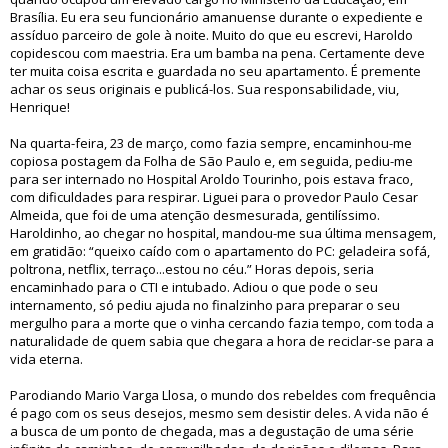
Brasília. Eu era seu funcionário amanuense durante o expediente e
assíduo parceiro de gole à noite. Muito do que eu escrevi, Haroldo
copidescou com maestria. Era um bamba na pena. Certamente deve
ter muita coisa escrita e guardada no seu apartamento. É premente
achar os seus originais e publicá-los. Sua responsabilidade, viu,
Henrique!
Na quarta-feira, 23 de março, como fazia sempre, encaminhou-me
copiosa postagem da Folha de São Paulo e, em seguida, pediu-me
para ser internado no Hospital Aroldo Tourinho, pois estava fraco,
com dificuldades para respirar. Liguei para o provedor Paulo Cesar
Almeida, que foi de uma atenção desmesurada, gentilíssimo.
Haroldinho, ao chegar no hospital, mandou-me sua última mensagem,
em gratidão: “queixo caído com o apartamento do PC: geladeira sofá,
poltrona, netflix, terraço...estou no céu.” Horas depois, seria
encaminhado para o CTI e intubado. Adiou o que pode o seu
internamento, só pediu ajuda no finalzinho para preparar o seu
mergulho para a morte que o vinha cercando fazia tempo, com toda a
naturalidade de quem sabia que chegara a hora de reciclar-se para a
vida eterna.
Parodiando Mario Varga Llosa, o mundo dos rebeldes com frequência
é pago com os seus desejos, mesmo sem desistir deles. A vida não é
a busca de um ponto de chegada, mas a degustação de uma série