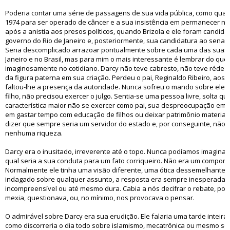
Poderia contar uma série de passagens de sua vida pública, como quan
1974 para ser operado de câncer e a sua insistência em permanecer no
após a anistia aos presos políticos, quando Brizola e ele foram candida
governo do Rio de Janeiro e, posteriormente, sua candidatura ao senad
Seria descomplicado arrazoar pontualmente sobre cada uma das suas 
Janeiro e no Brasil, mas para mim o mais interessante é lembrar do que 
imaginosamente no cotidiano. Darcy não teve cabresto, não teve rédea,
da figura paterna em sua criação. Perdeu o pai, Reginaldo Ribeiro, aos 3
faltou-lhe a presença da autoridade. Nunca sofreu o mando sobre ele e,
filho, não precisou exercer o julgo. Sentia-se uma pessoa livre, solta q
característica maior não se exercer como pai, sua despreocupação em s
em gastar tempo com educação de filhos ou deixar patrimônio material. 
dizer que sempre seria um servidor do estado e, por conseguinte, não pr
nenhuma riqueza.
Darcy era o inusitado, irreverente até o topo. Nunca podíamos imaginar o
qual seria a sua conduta para um fato corriqueiro. Não era um comport
Normalmente ele tinha uma visão diferente, uma ótica dessemelhante 
indagado sobre qualquer assunto, a resposta era sempre inesperada e
incompreensível ou até mesmo dura. Cabia a nós decifrar o rebate, poi
mexia, questionava, ou, no mínimo, nos provocava o pensar.
O admirável sobre Darcy era sua erudição. Ele falaria uma tarde inteira
como discorreria o dia todo sobre islamismo, mecatrônica ou mesmo so