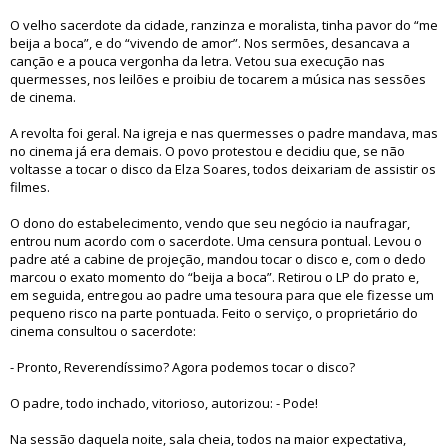
O velho sacerdote da cidade, ranzinza e moralista, tinha pavor do “me
beija a boca”, e do “vivendo de amor”. Nos sermões, desancava a
canção e a pouca vergonha da letra. Vetou sua execução nas
quermesses, nos leilões e proibiu de tocarem a música nas sessões
de cinema.
A revolta foi geral. Na igreja e nas quermesses o padre mandava, mas
no cinema já era demais. O povo protestou e decidiu que, se não
voltasse a tocar o disco da Elza Soares, todos deixariam de assistir os
filmes.
O dono do estabelecimento, vendo que seu negócio ia naufragar,
entrou num acordo com o sacerdote. Uma censura pontual. Levou o
padre até a cabine de projeção, mandou tocar o disco e, com o dedo
marcou o exato momento do “beija a boca”. Retirou o LP do prato e,
em seguida, entregou ao padre uma tesoura para que ele fizesse um
pequeno risco na parte pontuada. Feito o serviço, o proprietário do
cinema consultou o sacerdote:
- Pronto, Reverendíssimo? Agora podemos tocar o disco?
O padre, todo inchado, vitorioso, autorizou: - Pode!
Na sessão daquela noite, sala cheia, todos na maior expectativa,