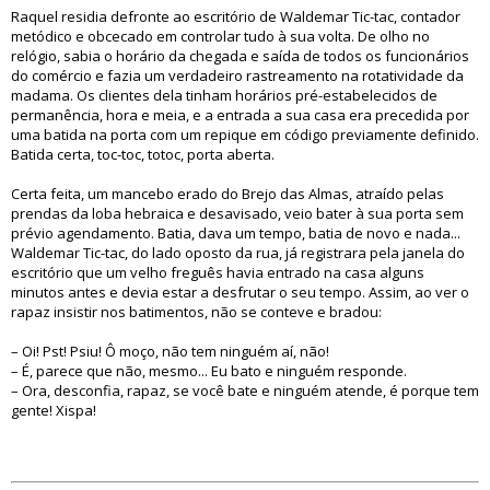
Raquel residia defronte ao escritório de Waldemar Tic-tac, contador
metódico e obcecado em controlar tudo à sua volta. De olho no
relógio, sabia o horário da chegada e saída de todos os funcionários
do comércio e fazia um verdadeiro rastreamento na rotatividade da
madama. Os clientes dela tinham horários pré-estabelecidos de
permanência, hora e meia, e a entrada a sua casa era precedida por
uma batida na porta com um repique em código previamente definido.
Batida certa, toc-toc, totoc, porta aberta.
Certa feita, um mancebo erado do Brejo das Almas, atraído pelas
prendas da loba hebraica e desavisado, veio bater à sua porta sem
prévio agendamento. Batia, dava um tempo, batia de novo e nada...
Waldemar Tic-tac, do lado oposto da rua, já registrara pela janela do
escritório que um velho freguês havia entrado na casa alguns
minutos antes e devia estar a desfrutar o seu tempo. Assim, ao ver o
rapaz insistir nos batimentos, não se conteve e bradou:
– Oi! Pst! Psiu! Ô moço, não tem ninguém aí, não!
– É, parece que não, mesmo... Eu bato e ninguém responde.
– Ora, desconfia, rapaz, se você bate e ninguém atende, é porque tem
gente! Xispa!