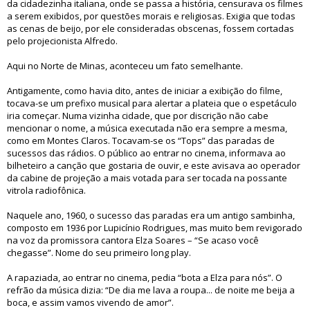
da cidadezinha italiana, onde se passa a história, censurava os filmes
a serem exibidos, por questões morais e religiosas. Exigia que todas
as cenas de beijo, por ele consideradas obscenas, fossem cortadas
pelo projecionista Alfredo.
Aqui no Norte de Minas, aconteceu um fato semelhante.
Antigamente, como havia dito, antes de iniciar a exibição do filme,
tocava-se um prefixo musical para alertar a plateia que o espetáculo
iria começar. Numa vizinha cidade, que por discrição não cabe
mencionar o nome, a música executada não era sempre a mesma,
como em Montes Claros. Tocavam-se os “Tops” das paradas de
sucessos das rádios. O público ao entrar no cinema, informava ao
bilheteiro a canção que gostaria de ouvir, e este avisava ao operador
da cabine de projeção a mais votada para ser tocada na possante
vitrola radiofônica.
Naquele ano, 1960, o sucesso das paradas era um antigo sambinha,
composto em 1936 por Lupicínio Rodrigues, mas muito bem revigorado
na voz da promissora cantora Elza Soares – “Se acaso você
chegasse”. Nome do seu primeiro long play.
A rapaziada, ao entrar no cinema, pedia “bota a Elza para nós”. O
refrão da música dizia: “De dia me lava a roupa... de noite me beija a
boca, e assim vamos vivendo de amor”.