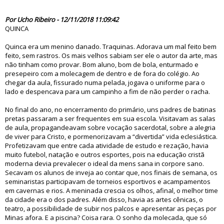
83660
Por Ucho Ribeiro - 12/11/2018 11:09:42
QUINCA
Quinca era um menino danado. Traquinas. Adorava um mal feito bem
feito, sem rastros. Os mais velhos sabiam ser ele o autor da arte, mas
não tinham como provar. Bom aluno, bom de bola, enturmado e
presepeiro com a molecagem de dentro e de fora do colégio. Ao
chegar da aula, fissurado numa pelada, jogava o uniforme para o
lado e despencava para um campinho a fim de não perder o racha.
No final do ano, no encerramento do primário, uns padres de batinas
pretas passaram a ser frequentes em sua escola. Visitavam as salas
de aula, propagandeavam sobre vocação sacerdotal, sobre a alegria
de viver para Cristo, e pormenorizavam a “divertida” vida eclesiástica.
Profetizavam que entre cada atividade de estudo e rezação, havia
muito futebol, natação e outros esportes, pois na educação cristã
moderna devia prevalecer o ideal da mens sana in corpore sano.
Secavam os alunos de inveja ao contar que, nos finais de semana, os
seminaristas participavam de torneios esportivos e acampamentos
em cavernas e rios. A meninada crescia os olhos, afinal, o melhor time
da cidade era o dos padres. Além disso, havia as artes cênicas, o
teatro, a possibilidade de subir nos palcos e apresentar as peças por
Minas afora. E a piscina? Coisa rara. O sonho da molecada, que só