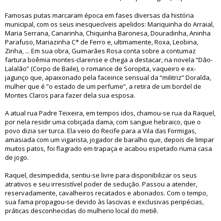
Famosas putas marcaram época em fases diversas da história
municipal, com os seus inesquecíveis apelidos: Mariquinha do Arraial,
Maria Serrana, Canarinha, Chiquinha Baronesa, Douradinha, Aninha
Parafuso, Mariazinha C* de Ferro e, ultimamente, Roxa, Leobina,
Zinha, ... Em sua obra, Guimarães Rosa conta sobre a contumaz
fartura boêmia montes-clarense e chega a destacar, na novela “Dão-
Lalalão” (Corpo de Baile), o romance de Soropita, vaqueiro e ex-
jagunço que, apaixonado pela faceirice sensual da “militriz” Doralda,
mulher que é ”o estado de um perfume”, a retira de um bordel de
Montes Claros para fazer dela sua esposa.
A atual rua Padre Teixeira, em tempos idos, chamou-se rua da Raquel,
por nela residir uma cobiçada dama, com sangue hebraico, que o
povo dizia ser turca. Ela veio do Recife para a Vila das Formigas,
amasiada com um vigarista, jogador de baralho que, depois de limpar
muitos patos, foi flagrado em trapaça e acabou espetado numa casa
de jogo.
Raquel, desimpedida, sentiu-se livre para disponibilizar os seus
atrativos e seu irresistível poder de sedução. Passou a atender,
reservadamente, cavalheiros recatados e abonados. Com o tempo,
sua fama propagou-se devido às lascivas e exclusivas peripécias,
práticas desconhecidas do mulherio local do metiê.