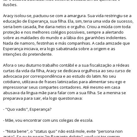
ilusões.
Aracy isolou-se, pactuou-se com a amargura. Sua vida restringiu-se a
educação de Esperança, sua filha. Ela, sim, teria uma vida de sucesso,
seria bem casada, lhe daria netos e orgulho. Criou a miúda com toda
proteção e nos melhores colégios possíveis, sempre a alertando
sobre as maldades do mundo e a lábia dos garanhões indolentes.
Nada de namoro, festinhas e más companhias. A cada amizade que
Esperança iniciava, era logo sabatinada sobre a origem e as
intenções do pretendente.
Afora o seu diuturno trabalho contábil e a sua fiscalização a rédeas
curtas da vida da filha, Aracy se dedicava orgulhosa ao seu curso de
advocacia por correspondência e ao estudo do latim. No seu
cotidiano, utilizava de frases latinizadas para alimentar seu ego e
impressionar seus compartes contadores. Até mesmo em casa
abusava da língua mãe para falar com a sua filha. Se a menina se
preparava para sair, ela logo questionava:
- "Quo vadis", Esperança?
- Mãe, vou encontrar com uns colegas de escola.
- "Nota bene", o "status quo" não está mole, evite "persona non
grata". Se eu te pegar "in flagrante delicto", você vai ter comigo.