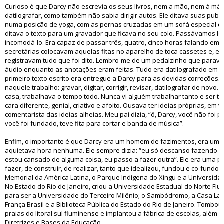
Curioso é que Darcy não escrevia os seus livros, nem a mão, nem à máq
datilografar, como também não sabia dirigir autos. Ele ditava suas publi
numa posição de yoga, com as pernas cruzadas em um sofá especial d
ditava o texto para um gravador que ficava no seu colo. Passávamos l
incomodá-lo. Era capaz de passar três, quatro, cinco horas falando em 
secretárias colocavam aquelas fitas no aparelho de toca cassetes e, e
registravam tudo que foi dito. Lembro-me de um pedalzinho que parava 
áudio enquanto as anotações eram feitas. Tudo era datilografado em e
primeiro texto escrito era entregue a Darcy para as devidas correções. 
naquele trabalho: gravar, digitar, corrigir, revisar, datilografar de nov
casa, trabalhava o tempo todo. Nunca vi alguém trabalhar tanto e ser t
cara diferente, genial, criativo e afoito. Ousava ter ideias próprias, em 
comentarista das ideias alheias. Meu pai dizia, “ô, Darcy, você não foi 
você foi fundado, teve fita para cortar e banda de música”.
Enfim, o importante é que Darcy era um homem de fazimentos, era um
aquietava hora nenhuma. Ele sempre dizia: “eu só descanso fazendo o
estou cansado de alguma coisa, eu passo a fazer outra”. Ele era uma 
fazer, de construir, de realizar, tanto que idealizou, fundou e co-fundou
Memorial da América Latina, o Parque Indígena do Xingu e a Universidade
No Estado do Rio de Janeiro, criou a Universidade Estadual do Norte Flu
para ser a Universidade do Terceiro Milênio; o Sambódromo, a Casa Lau
França Brasil e a Biblioteca Pública do Estado do Rio de Janeiro. Tombo
praias do litoral sul fluminense e implantou a fábrica de escolas, além d
Diretrizes e Bases da Educação.