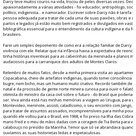
Darcy teve muitos couros na vida, trocou de peles diversas vezes. Dedi
apaixonadamente a várias atividades - foi educador, antropólogo, soció
político, indigenista... e namorador. Escrever sobre Darcy não é tarefa f
pessoa adequada para tratar de cada uma de suas paixões, obras e ard
partos e legados já estão muito bem registrados e divulgados em vast
bibliográfica essencial para o entendimento da cultura indígena e da 
brasileiro.
Farei um simples depoimento de como era a relação familiar de Darcy e
vivência com ele. Relatar que na infância havia a expectativa de reencon
tinha histórias inventivas para as cabecinhas da meninada e planos mi
audaciosos para a carranquice dos adultos de Montes Claros.
Relembro de muitos fatos, desde a minha primeira visita ao apartamen
Copacabana, cheio de artefatos indígenas, quando tomei consciência q
bugre, nem bicho, mas um humano muito criativo. Recordo também de sua
natal e da procissão de gente norte mineira curiosa para ouvir o falat
otimista do ministro da casa civil sobre o futuro - do Brasil que poderia 
ser. Viva ainda está nas minhas memórias a viagem ao Uruguai, para visi
Montevideo, meninote, assisti, caladíssimo, o seu encontro com Jango, Br
para tratar de assuntos assisados, incompreensíveis para minha pouca
quando ele voltou para o Brasil, em 1968, e foi preso na Ilha das Cobra
mano Fred e o meu de mãos dadas com a coragem de Tia Berta para vis
calabouço no presídio da Marinha. Temor que só se abrandava quando
ouvíamos as suas historietas ledas e espetaculosas.