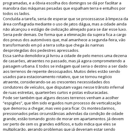
programadas, e a óbvia escolha dos domingos se dá por facilitar a
manobra das máquinas pesadas que espalham terra e entulhos por
todos os lados.
Concluída a tarefa, seria de esperar que se processasse à limpeza da
área conflagrada mediante o uso de jatos dágua, mas a cidade ainda
não alcançou o estágio de civilização almejado para se dar esse luxo.
Seria pedir demais. De forma que a eliminação da sujeira fica a cargo
dos pneus dos automóveis que, mal amanhece a segunda-feira, vão
transformando em pó a terra solta que chega às narinas
desprotegidas dos pedestres apressados.
Essa sanha demolidora já livrou a cidade de pelo menos uma dezena
de casarões, atraentes no passado, mas já agora comprometendo a
paisagem urbana. E todos se indagam qual seria o destino a ser dado
aos terrenos de repente desocupados. Muitos deles estão sendo
usados para estacionamento rotativo, que se tornou negócio
atraente, considerando-se as crescentes necessidades dos
condutores de veículos, que disputam vagas nesse trânsito infernal
de ruas estreitas, quarteirões curtos e pistas esburacadas.
Pode ser também que alguns desses terrenos venham a acolher
“espigões”, que têm sido erguidos num processo de verticalização
que demorou a chegar, mas veio para ficar. Os montesclarinos,
pressionados pelas circunstâncias advindas da condição de cidade
grande, estão tomando gosto de morar em apartamentos. Já devem
ser perto de cem os grandes edifícios, e tudo indica que eles se
multiplicarão, gerando problemas que já deveriam estar sendo