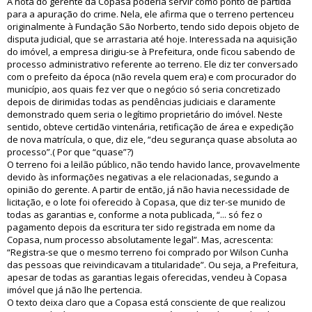
A nota do gerente da Copasa poderia servir como ponto de partida
para a apuração do crime. Nela, ele afirma que o terreno pertenceu
originalmente à Fundação São Norberto, tendo sido depois objeto de
disputa judicial, que se arrastaria até hoje. Interessada na aquisição
do imóvel, a empresa dirigiu-se à Prefeitura, onde ficou sabendo de
processo administrativo referente ao terreno. Ele diz ter conversado
com o prefeito da época (não revela quem era) e com procurador do
município, aos quais fez ver que o negócio só seria concretizado
depois de dirimidas todas as pendências judiciais e claramente
demonstrado quem seria o legítimo proprietário do imóvel. Neste
sentido, obteve certidão vintenária, retificação de área e expedição
de nova matrícula, o que, diz ele, “deu segurança quase absoluta ao
processo”.( Por que “quase”?)
O terreno foi a leilão público, não tendo havido lance, provavelmente
devido às informações negativas a ele relacionadas, segundo a
opinião do gerente. A partir de então, já não havia necessidade de
licitação, e o lote foi oferecido à Copasa, que diz ter-se munido de
todas as garantias e, conforme a nota publicada, “... só fez o
pagamento depois da escritura ter sido registrada em nome da
Copasa, num processo absolutamente legal”. Mas, acrescenta:
“Registra-se que o mesmo terreno foi comprado por Wilson Cunha
das pessoas que reivindicavam a titularidade”. Ou seja, a Prefeitura,
apesar de todas as garantias legais oferecidas, vendeu à Copasa
imóvel que já não lhe pertencia.
O texto deixa claro que a Copasa está consciente de que realizou