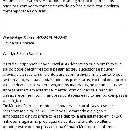
Antunes. É mestre reverenciado de uma geração de jornalistas
mineiros, com vasto conhecimento de política e da história política
contemporânea do Brasil)
74746
Por Waldyr Senna - 8/3/2013 16:22:07
Dívida que cresce
Waldyr Senna Batista
A Lei de Responsabilidade Fiscal (LRF) determina que o prefeito que
sai só pode deixar ‘’restos a pagar’’ ao seu sucessor se houver
previsão de receita suficiente para cobrir a dívida. Entretanto, o que
se tem visto, na quase totalidade das prefeituras, é o total desapreço
a esse dispositivo. Na renovação dos mandatos, neste ano, elas se
apresentaram em estado falimentar, com dívidas que não vão
desaparecer nem com manobras contábeis e muito menos com passe
de mágica.
Em Montes Claros, durante a campanha eleitoral, falava-se em
“herança maldita” de R$ 80 milhões. Terminada a eleição e
empossado o novo prefeito, esse débito já era estimado em R$ 240
milhões. E agora, na prestação de contas referente ao último
quadrimestre do ano passado, na Câmara Municipal, conforme