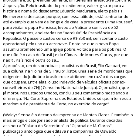
mordomia e, surpreendentemente, um deles manifestou-se contrário
à operação. Pelo inusitado do procedimento, vale registrar para a
história o nome do dissidente: Eduardo Madureira, eleito pelo PT.
Ele merece o destaque porque, com essa atitude, está contrariando
até exemplo que vem de longe e de cima: a presidente Dilma Roussef,
para visitar o papa Francisco, levou ao Vaticano comitiva de 52
acompanhantes, aboletados no “aerolula” da Presidência da
República. O passeio custou cerca de R$ 350 mil, sem contar o custo
operacional pelo uso da aeronave. E note-se que o novo Papa
assumiu prometendo uma Igreja pobre, voltada para os pob res. O
que não é o caso do Brasil ( e da Câmara de Montes Claros, por que
não?) . País rico é outra coisa...
A propósito, um dos principais jornalistas do Brasil, Élio Gaspari, em
sua coluna, na “Folha de S. Paulo”, listou uma série de mordomias que
dirigentes do Judiciário brasileiro se atribuem em razão dos cargos
que ocupam. Entre elas, o uso indevido de veículos oficiais por ex-
conselheiros do CNJ ( Conselho Nacional de Justiça). O jornalista, que
já morou nos Estados Unidos, concluiu seu comentário mostrando a
diferença: “Na Corte Suprema dos Estados Unidos só quem tem essa
mordomia é o presidente da Corte, no exercício do cargo”.
(Waldyr Senna é o decano da imprensa de Montes Claros. É também o
mais antigo e categorizado analista de política. Durante décadas,
assinou a "Coluna do Secretário", n "O Jornal de M. Claros",
publicação antológica que editava na companhia de Oswaldo