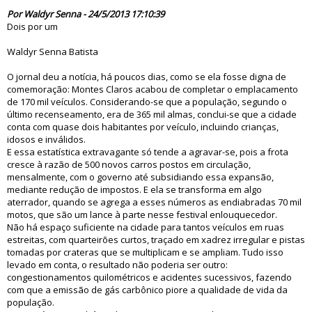
75470
Por Waldyr Senna - 24/5/2013 17:10:39
Dois por um
Waldyr Senna Batista
O jornal deu a notícia, há poucos dias, como se ela fosse digna de
comemoração: Montes Claros acabou de completar o emplacamento
de 170 mil veículos. Considerando-se que a população, segundo o
último recenseamento, era de 365 mil almas, conclui-se que a cidade
conta com quase dois habitantes por veículo, incluindo crianças,
idosos e inválidos.
E essa estatística extravagante só tende a agravar-se, pois a frota
cresce à razão de 500 novos carros postos em circulação,
mensalmente, com o governo até subsidiando essa expansão,
mediante redução de impostos. E ela se transforma em algo
aterrador, quando se agrega a esses números as endiabradas 70 mil
motos, que são um lance à parte nesse festival enlouquecedor.
Não há espaço suficiente na cidade para tantos veículos em ruas
estreitas, com quarteirões curtos, traçado em xadrez irregular e pistas
tomadas por crateras que se multiplicam e se ampliam. Tudo isso
levado em conta, o resultado não poderia ser outro:
congestionamentos quilométricos e acidentes sucessivos, fazendo
com que a emissão de gás carbônico piore a qualidade de vida da
população.