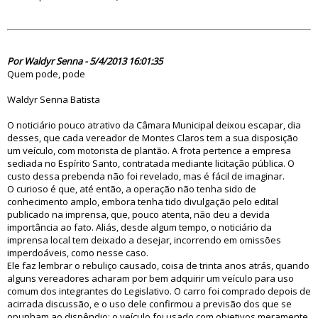
75024
Por Waldyr Senna - 5/4/2013 16:01:35
Quem pode, pode
Waldyr Senna Batista
O noticiário pouco atrativo da Câmara Municipal deixou escapar, dia
desses, que cada vereador de Montes Claros tem a sua disposição
um veículo, com motorista de plantão. A frota pertence a empresa
sediada no Espírito Santo, contratada mediante licitação pública. O
custo dessa prebenda não foi revelado, mas é fácil de imaginar.
O curioso é que, até então, a operação não tenha sido de
conhecimento amplo, embora tenha tido divulgação pelo edital
publicado na imprensa, que, pouco atenta, não deu a devida
importância ao fato. Aliás, desde algum tempo, o noticiário da
imprensa local tem deixado a desejar, incorrendo em omissões
imperdoáveis, como nesse caso.
Ele faz lembrar o rebuliço causado, coisa de trinta anos atrás, quando
alguns vereadores acharam por bem adquirir um veículo para uso
comum dos integrantes do Legislativo. O carro foi comprado depois de
acirrada discussão, e o uso dele confirmou a previsão dos que se
opunham ao dispêndio: o veículo foi usado com objetivos meramente