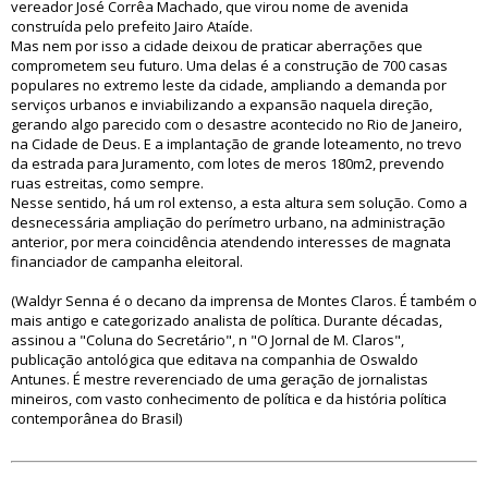
vereador José Corrêa Machado, que virou nome de avenida
construída pelo prefeito Jairo Ataíde.
Mas nem por isso a cidade deixou de praticar aberrações que
comprometem seu futuro. Uma delas é a construção de 700 casas
populares no extremo leste da cidade, ampliando a demanda por
serviços urbanos e inviabilizando a expansão naquela direção,
gerando algo parecido com o desastre acontecido no Rio de Janeiro,
na Cidade de Deus. E a implantação de grande loteamento, no trevo
da estrada para Juramento, com lotes de meros 180m2, prevendo
ruas estreitas, como sempre.
Nesse sentido, há um rol extenso, a esta altura sem solução. Como a
desnecessária ampliação do perímetro urbano, na administração
anterior, por mera coincidência atendendo interesses de magnata
financiador de campanha eleitoral.
(Waldyr Senna é o decano da imprensa de Montes Claros. É também o
mais antigo e categorizado analista de política. Durante décadas,
assinou a "Coluna do Secretário", n "O Jornal de M. Claros",
publicação antológica que editava na companhia de Oswaldo
Antunes. É mestre reverenciado de uma geração de jornalistas
mineiros, com vasto conhecimento de política e da história política
contemporânea do Brasil)