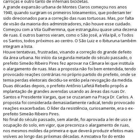
carroças e outro tanto de infernais bicicletas.
A grande expansão urbana de Montes Claros começou nos anos
1940, quando surgiram os primeiros loteamentos, que poderiam ter
sido direcionados para a correção das ruas tortuosas. Mas, por falta
de visão da maioria dos administradores, não houve esse cuidado.
Começou com a Vila Guilhermina, que estrangulou quase uma dezena
de ruas. E outros bairros vieram, como o São José, a Vila Ipê, o Todos
os Santos, todos próximos ao centro. O São Luiz e o Ibituruna também
integram a lista.
Houve tentativas, frustradas, visando a correção do grande defeito
da área urbana. No início da segunda metade do século passado, o
prefeito Simeão Ribeiro Pires fez aprovar na Câmara lei que instituía
o alargamento de ruas. Mas a proposta não foi bem entendida, tendo
provocado reações contrárias no próprio partido do prefeito, onde se
temia perdas eleitorais decidiu-se então pela revogação da medida.
Duas décadas depois, o prefeito Antônio Lafetá Rebello propôs a
implantação de grandes avenidas usando as áreas das ruas Dr.
Santos e Presidente Vargas, que se cruzariam na Praça Dr. Carlos. A
proposta foi considerada demasiadamente radical, tendo provocado
reações exacerbadas. O líder da resistência, curiosamente, era o ex-
prefeito Simeão Ribeiro Pires.
No final do século passado, sem alarde, foi aprovada a lei de uso e
ocupação do solo, em vigor, que preconiza o alargamento de ruas,
nos mesmos moldes da primeira e que deverá produzir efeitos mais
visíveis ao longo das próximas décadas. A iniciativa foi do então