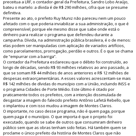
preceitua a LRF, o contador-geral da Prefeitura, Sandro Lobo Araújo,
bateu o martelo: a dívida é de R$ 290 milhões, cifra que se presume
definitiva.
Presente ao ato, o prefeito Ruy Muniz não pareceu nem um pouco
afetado com o que poderia inviabilizar a sua administração, o que é
compreensível, porque ele mesmo disse que sabe onde está o
dinheiro para realizar o programa que defendeu durante a
campanha. Dívida, na administração pública brasileira, é o de menos:
elas podem ser manipuladas com aplicação de variados artifícios,
como parcelamentos, prorrogação, perdão e outros. É o que se chama
de “empurrar com a barriga”.
O contador da Prefeitura esclareceu que o débito foi construído, ao
longo de décadas, sendo R$ 93 milhões relativos ao ano passado, a
que se somam R$ 44 milhões de anos anteriores e R$ 12 milhões de
despesas extraorçamentárias. A esses valores acrescentam-se mais
R$ 142 milhões de dívidas do município com a União, incluindo INSS e
o programa Cidades de Porte Médio. Este último é citado por
praticamente todos os prefeitos, com a intenção dissimulada de
desgastar a imagem do falecido prefeito Antônio Lafetá Rebello, que
o implantou e com isso mudou a imagem de Montes Claros.
O importante, no caso desse programa, não é quem paga, porque
quem paga é o município. O que importa é que o projeto foi
executado, quando se sabe de outros que consumiram dinheiro
público sem que as obras tenham sido feitas. Há também quem se
proclame o único prefeito da história de Montes Claros que não