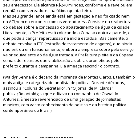
seu antecessor. Ela alcança R$240 milhões, conforme ele revelou em
reunião com vereadores na última quinta-feira.
Mas seu grande lance ainda está em gestação e não foi citado nem
na ACI,nem no encontro com os vereadores . Consiste na reabertura
do debate sobre a concessão do abastecimento de água da cidade.
Literalmente, o Prefeito está colocando a Copasa contra a parede, o
que pode alcançar repercussão na mídia estadual. Basicamente, o
debate envolve a ETE (estação de tratamento de esgotos), que ainda
não entrou em funcionamento, embora a empresa cobre pelo serviço
valor equivalente ao da água tratada. A Prefeitura pleiteia da Copasa
somas de recursos que viabilizarão as obras prometidas pelo
prefeito durante a campanha. Ela ameaça rescindir o contrato.
(Waldyr Senna é o decano da imprensa de Montes Claros. É também o
mais antigo e categorizado analista de política. Durante décadas,
assinou a "Coluna do Secretário", n "O Jornal de M. Claros",
publicação antológica que editava na companhia de Oswaldo
Antunes. É mestre reverenciado de uma geração de jornalistas
mineiros, com vasto conhecimento de política e da história política
contemporânea do Brasil)
74621