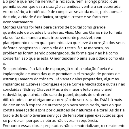
E o pior é que não há nenhuma iniciativa, nem a longo prazo, que
permita supor que essa situação calamitosa venha a ser superada.
Ao contrário, a tendência é de complicar-se ainda mais, pois, apesar
de tudo, a cidade é dinâmica, progride, cresce e se fortalece
economicamente.
Montes Claros foi feita para carros de boi, tal como grande
quantidade de cidades brasileiras. Aliás, Montes Claros não foi feita,
ela se faz da maneira mais inconveniente possível, sem
planejamento e sem qualquer iniciativa que leve à correção dos seus
defeitos congênitos. E como ela deu certo, à sua maneira, os
problemas foram sendo postergados, de forma que não há como
consertar isso que aí está. O montesclarino ama sua cidade como ela
é.
Se o problema é a falta de espaços, já real, a solução óbvia é a
implantação de avenidas que permitam a eliminação de pontos de
estrangulamento do trânsito. Há várias delas projetadas, algumas
implantadas (Esteves Rodrigues e José Corrêa Machado) e outras não
concluídas (Sidney Chaves). Mas a de maior efeito seria o anel
rodoviário, que ainda não saiu do papel, depois de enfrentar
dificuldades que obrigaram a correção do seu traçado. Está há mais
de dez anos à espera de autorização para ser iniciado, mas ao que
consta ameaçado agora por questões de natureza eleitoral. As do Pai
João e do Bicano tiveram serviços de terraplanagem executadas que
se perderam porque as obras não tiveram sequência.
Enquanto essas obras projetadas não se materializam, o crescimento