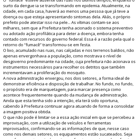
O “fumacê” esteve ausente das ruas nos últimos tempos, enquanto o
surto da dengue ia se transformando em epidemia. Atualmente, na
cidade, em cada casa, haverá ao menos uma pessoa que já teve a
doença ou que esteja apresentando sintomas dela. Aliás, o próprio
prefeito pode atestar isso na pele... As vítimas contam-se aos
milhares, sem que a Prefeitura tenha acionado o sistema preventivo
ou adotado ação profilática para deter a doença, embora tenha
contado com recursos do governo federal. Essa é a razão pela qual o
retorno do “fumacê” transformou-se em festa.
O lixo, acumulado nas ruas, nas calçadas e nos terrenos baldios, não
apenas envergonhava a população, como mostrava o nível de
desgoverno predominante na cidade, cuja prefeitura não acionava os
instrumentos necessários para recolher os detritos que também
incrementavam a proliferação do mosquito.
A nova administração enxergou, nos dois setores, a forma ideal de
demonstrar eficiência e disposição de trabalhar. No fundo, no fundo,
o propósito era de marquetagem, para marcar presença como
acontece frequentemente quando da mudança de administração.
Ainda que esta tenha sido a intenção, ela terá sido oportuna,
cabendo à Prefeitura continuar agora atuando de forma a consolidar
a imagem positiva obtida.
O que não pode é limitar-se a essa ação inicial em que se percebeu a
improvisação, com a utilização de veículos e ferramentas
improvisados, confirmando-se as informações de que, nesse caso
como nos demais setores, os equipamentos estão sucateados. Seja