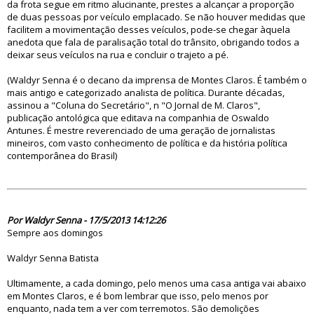
da frota segue em ritmo alucinante, prestes a alcançar a proporção
de duas pessoas por veículo emplacado. Se não houver medidas que
facilitem a movimentação desses veículos, pode-se chegar àquela
anedota que fala de paralisação total do trânsito, obrigando todos a
deixar seus veículos na rua e concluir o trajeto a pé.
(Waldyr Senna é o decano da imprensa de Montes Claros. É também o
mais antigo e categorizado analista de política. Durante décadas,
assinou a "Coluna do Secretário", n "O Jornal de M. Claros",
publicação antológica que editava na companhia de Oswaldo
Antunes. É mestre reverenciado de uma geração de jornalistas
mineiros, com vasto conhecimento de política e da história política
contemporânea do Brasil)
75434
Por Waldyr Senna - 17/5/2013 14:12:26
Sempre aos domingos
Waldyr Senna Batista
Ultimamente, a cada domingo, pelo menos uma casa antiga vai abaixo
em Montes Claros, e é bom lembrar que isso, pelo menos por
enquanto, nada tem a ver com terremotos. São demolições