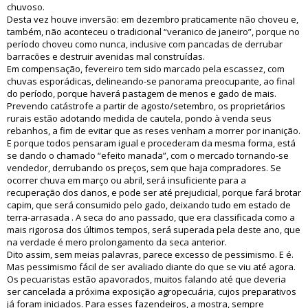
chuvoso.
Desta vez houve inversão: em dezembro praticamente não choveu e,
também, não aconteceu o tradicional “veranico de janeiro”, porque no
período choveu como nunca, inclusive com pancadas de derrubar
barracões e destruir avenidas mal construídas.
Em compensação, fevereiro tem sido marcado pela escassez, com
chuvas esporádicas, delineando-se panorama preocupante, ao final
do período, porque haverá pastagem de menos e gado de mais.
Prevendo catástrofe a partir de agosto/setembro, os proprietários
rurais estão adotando medida de cautela, pondo à venda seus
rebanhos, a fim de evitar que as reses venham a morrer por inanição.
E porque todos pensaram igual e procederam da mesma forma, está
se dando o chamado “efeito manada”, com o mercado tornando-se
vendedor, derrubando os preços, sem que haja compradores. Se
ocorrer chuva em março ou abril, será insuficiente para a
recuperação dos danos, e pode ser até prejudicial, porque fará brotar
capim, que será consumido pelo gado, deixando tudo em estado de
terra-arrasada . A seca do ano passado, que era classificada como a
mais rigorosa dos últimos tempos, será superada pela deste ano, que
na verdade é mero prolongamento da seca anterior.
Dito assim, sem meias palavras, parece excesso de pessimismo. E é.
Mas pessimismo fácil de ser avaliado diante do que se viu até agora.
Os pecuaristas estão apavorados, muitos falando até que deveria
ser cancelada a próxima exposição agropecuária, cujos preparativos
já foram iniciados. Para esses fazendeiros, a mostra, sempre