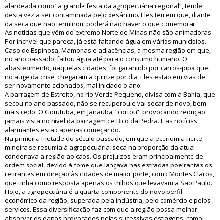
alardeada como “a grande festa da agropecuária regional”, tende
desta vez a ser contaminada pelo desânimo. Eles temem que, diante
da seca que não terminou, poderá não haver o que comemorar.
As notícias que vêm do extremo Norte de Minas não são animadoras.
Por incrível que pareça, já está faltando água em vários municípios.
Caso de Espinosa, Mamonas e adjacências, a mesma região em que,
no ano passado, faltou água até para o consumo humano. O
abastecimento, naquelas cidades, foi garantido por carros-pipa que,
no auge da crise, chegaram a quinze por dia. Eles estão em vias de
ser novamente acionados, mal iniciado o ano.
A barragem de Estreito, no rio Verde Pequeno, divisa com a Bahia, que
secou no ano passado, não se recuperou e vai secar de novo, bem
mais cedo. O Gorutuba, em Janaúba, “cortou”, provocando redução
jamais vista no nível da barragem de Bico da Pedra. E as notícias
alarmantes estão apenas começando.
Na primeira metade do século passado, em que a economia norte-
mineira se resumia à agropecuária, seca na proporção da atual
condenava a região ao caos. Os prejuízos eram principalmente de
ordem social, devido à fome que lançava nas estradas poeirantas os
retirantes em direção às cidades de maior porte, como Montes Claros,
que tinha como resposta apenas os trilhos que levavam a São Paulo.
Hoje, a agropecuária é a quarta componente do novo perfil
econômico da região, superada pela indústria, pelo comércio e pelos
serviços. Essa diversificação faz com que a região possa melhor
absorver os danos provocados pelas sucessivas estiagens, como