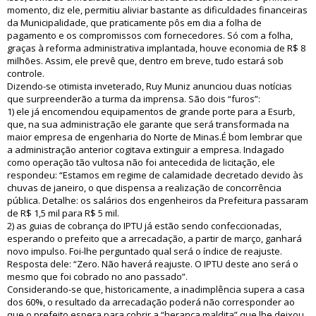
momento, diz ele, permitiu aliviar bastante as dificuldades financeiras
da Municipalidade, que praticamente pôs em dia a folha de
pagamento e os compromissos com fornecedores. Só com a folha,
graças à reforma administrativa implantada, houve economia de R$ 8
milhões. Assim, ele prevê que, dentro em breve, tudo estará sob
controle.
Dizendo-se otimista inveterado, Ruy Muniz anunciou duas notícias
que surpreenderão a turma da imprensa. São dois “furos”:
1) ele já encomendou equipamentos de grande porte para a Esurb,
que, na sua administração ele garante que será transformada na
maior empresa de engenharia do Norte de Minas.É bom lembrar que
a administração anterior cogitava extinguir a empresa. Indagado
como operação tão vultosa não foi antecedida de licitação, ele
respondeu: “Estamos em regime de calamidade decretado devido às
chuvas de janeiro, o que dispensa a realização de concorrência
pública. Detalhe: os salários dos engenheiros da Prefeitura passaram
de R$ 1,5 mil para R$ 5 mil.
2) as guias de cobrança do IPTU já estão sendo confeccionadas,
esperando o prefeito que a arrecadação, a partir de março, ganhará
novo impulso. Foi-lhe perguntado qual será o índice de reajuste.
Resposta dele: “Zero. Não haverá reajuste. O IPTU deste ano será o
mesmo que foi cobrado no ano passado”.
Considerando-se que, historicamente, a inadimplência supera a casa
dos 60%, o resultado da arrecadação poderá não corresponder ao
que o prefeito espera para cobrir a “herança maldita” que lhe deixou