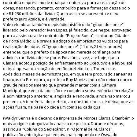
contratou empréstimo de qualquer natureza para a realização de
obras, não tendo, portanto, contribuído para a formação desse bolo
de R$ 290 milhões da dívida. Quem assim se apresenta é o ex-
prefeito Jairo Ataíde, e é verdade.
Vale relembrar também o episódio histórico do “grupo dos onze”,
liderado pelo vereador Ivan Lopes, já falecido, que negou aprovação
para a assinatura de contrato do “Projeto Soma”, similar ao Cidades
de Porte Médio. Ele previa a adoção de empréstimos vultosos para
realização de obras. O “grupo dos onze” (11 dos 21 vereadores)
entendeu que o prefeito da época não merecia confiança para
administrar dívida desse porte. Foi a única vez, até hoje, que a
Câmara adotou posição de enfrentamento ao Executivo e a levou até
o final, apesar da reação do então prefeito, Luiz Tadeu Leite.
Após dois meses de administração, em que tem procurado sanear as
finanças da Prefeitura, o prefeito Ruy Muniz ainda não deixou claro o
grau de relacionamento que pretende manter com a Câmara
Municipal, que veio da posição de completa subserviência em relação
à administração anterior e, ampliada e renovada, ainda não marcou
presença. A tendência do prefeito, ao que tudo indica, é deixar que as
ações fluam, na base do cada um com seu cada qual...
(Waldyr Senna é o decano da imprensa de Montes Claros. É também o
mais antigo e categorizado analista de política. Durante décadas,
assinou a "Coluna do Secretário", n "O Jornal de M. Claros",
publicação antológica que editava na companhia de Oswaldo