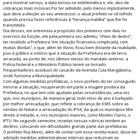
para mostrar serviço, a data tornou-se emblemática e, ele, alvo de
cobranças mais incisivas.Por ter admitido, pelo menos implicitamente,
que deve a eleição ao seu antecessor, o atual prefeito se vê tolhido
quando precisa fazer referências à “herança maldita” que lhe foi
transmitida.
Dia desses, em entrevista a propósito dos primeiros cem dias no
exercício da função, ele pela primeira vez admitiu, ‘’cheio de dedos’’,
ter recebido a Prefeitura ‘’em situação financeira complicada, com
muitas dívidas’’, o que, além de óbvio, ficou bem distante da realidade,
pois é público e notório que a situação da Prefeitura era de terra
arrasada, ao ponto de, nos últimos meses do mandato anterior, a
Polícia Federal e o Ministério Público terem se tornado
frequentadores assíduos do casarão da Avenida Cula Mangabeira,
onde funciona a Municipalidade.
Com algumas medidas profiláticas, o novo prefeito diz ter conseguido
minorar a situação, recuperando em parte a imagem positiva da
Prefeitura, no que tem sido ajudado pelas circunstâncias, uma vez
que, nos municípios, de maneira geral, todo início de ano é bafejado
por melhor arrecadação, que reflete a cobrança de ICMS sobre as
vendas do Natal e a arrecadação do IPVA, da qual os municípios têm
direito à metade, e, nos municípios maiores, como Montes Claros, o
IPTU. No segundo semestre, receitas nessas rubricas tendem ao
declínio, colocando em dificuldades grande parte das prefeituras.
O prefeito Ruy Muniz, além de contar com essa receita maior, disse ter
adotado medidas administrativas internas que reduziram as