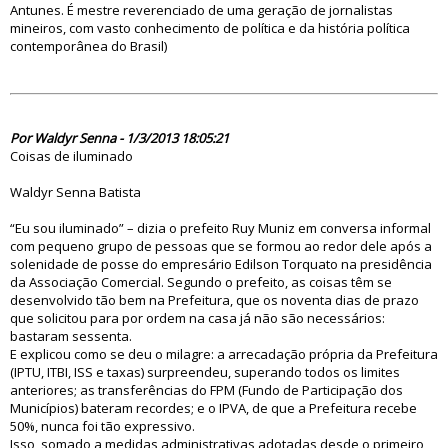
Antunes. É mestre reverenciado de uma geração de jornalistas
mineiros, com vasto conhecimento de política e da história política
contemporânea do Brasil)
74685
Por Waldyr Senna - 1/3/2013 18:05:21
Coisas de iluminado
Waldyr Senna Batista
“Eu sou iluminado” – dizia o prefeito Ruy Muniz em conversa informal
com pequeno grupo de pessoas que se formou ao redor dele após a
solenidade de posse do empresário Edilson Torquato na presidência
da Associação Comercial. Segundo o prefeito, as coisas têm se
desenvolvido tão bem na Prefeitura, que os noventa dias de prazo
que solicitou para por ordem na casa já não são necessários:
bastaram sessenta.
E explicou como se deu o milagre: a arrecadação própria da Prefeitura
(IPTU, ITBI, ISS e taxas) surpreendeu, superando todos os limites
anteriores; as transferências do FPM (Fundo de Participação dos
Municípios) bateram recordes; e o IPVA, de que a Prefeitura recebe
50%, nunca foi tão expressivo.
Isso, somado a medidas administrativas adotadas desde o primeiro