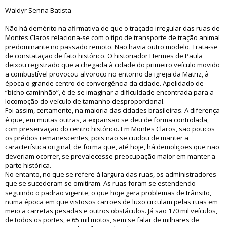
Waldyr Senna Batista
Não há demérito na afirmativa de que o traçado irregular das ruas de
Montes Claros relaciona-se com o tipo de transporte de tração animal
predominante no passado remoto. Não havia outro modelo. Trata-se
de constatação de fato histórico. O historiador Hermes de Paula
deixou registrado que a chegada à cidade do primeiro veículo movido
a combustível provocou alvoroço no entorno da igreja da Matriz, à
época o grande centro de convergência da cidade. Apelidado de
“bicho caminhão”, é de se imaginar a dificuldade encontrada para a
locomoção do veículo de tamanho desproporcional.
Foi assim, certamente, na maioria das cidades brasileiras. A diferença
é que, em muitas outras, a expansão se deu de forma controlada,
com preservação do centro histórico. Em Montes Claros, são poucos
os prédios remanescentes, pois não se cuidou de manter a
característica original, de forma que, até hoje, há demolições que não
deveriam ocorrer, se prevalecesse preocupação maior em manter a
parte histórica.
No entanto, no que se refere à largura das ruas, os administradores
que se sucederam se omitiram. As ruas foram se estendendo
seguindo o padrão vigente, o que hoje gera problemas de trânsito,
numa época em que vistosos carrões de luxo circulam pelas ruas em
meio a carretas pesadas e outros obstáculos. Já são 170 mil veículos,
de todos os portes, e 65 mil motos, sem se falar de milhares de