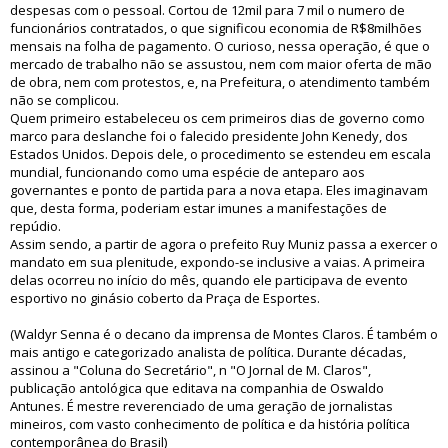
despesas com o pessoal. Cortou de 12mil para 7 mil o numero de
funcionários contratados, o que significou economia de R$8milhões
mensais na folha de pagamento. O curioso, nessa operação, é que o
mercado de trabalho não se assustou, nem com maior oferta de mão
de obra, nem com protestos, e, na Prefeitura, o atendimento também
não se complicou.
Quem primeiro estabeleceu os cem primeiros dias de governo como
marco para deslanche foi o falecido presidente John Kenedy, dos
Estados Unidos. Depois dele, o procedimento se estendeu em escala
mundial, funcionando como uma espécie de anteparo aos
governantes e ponto de partida para a nova etapa. Eles imaginavam
que, desta forma, poderiam estar imunes a manifestações de
repúdio.
Assim sendo, a partir de agora o prefeito Ruy Muniz passa a exercer o
mandato em sua plenitude, expondo-se inclusive a vaias. A primeira
delas ocorreu no início do mês, quando ele participava de evento
esportivo no ginásio coberto da Praça de Esportes.
(Waldyr Senna é o decano da imprensa de Montes Claros. É também o
mais antigo e categorizado analista de política. Durante décadas,
assinou a "Coluna do Secretário", n "O Jornal de M. Claros",
publicação antológica que editava na companhia de Oswaldo
Antunes. É mestre reverenciado de uma geração de jornalistas
mineiros, com vasto conhecimento de política e da história política
contemporânea do Brasil)