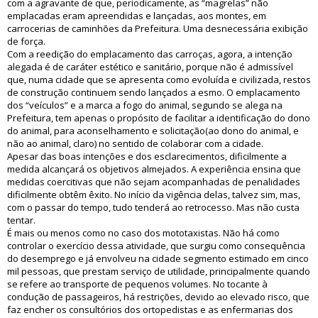
com a agravante de que, periodicamente, as “magrelas” não
emplacadas eram apreendidas e lançadas, aos montes, em
carrocerias de caminhões da Prefeitura. Uma desnecessária exibição
de força.
Com a reedição do emplacamento das carroças, agora, a intenção
alegada é de caráter estético e sanitário, porque não é admissível
que, numa cidade que se apresenta como evoluída e civilizada, restos
de construção continuem sendo lançados a esmo. O emplacamento
dos “veículos” e a marca a fogo do animal, segundo se alega na
Prefeitura, tem apenas o propósito de facilitar a identificação do dono
do animal, para aconselhamento e solicitação(ao dono do animal, e
não ao animal, claro) no sentido de colaborar com a cidade.
Apesar das boas intenções e dos esclarecimentos, dificilmente a
medida alcançará os objetivos almejados. A experiência ensina que
medidas coercitivas que não sejam acompanhadas de penalidades
dificilmente obtêm êxito. No início da vigência delas, talvez sim, mas,
com o passar do tempo, tudo tenderá ao retrocesso. Mas não custa
tentar.
É mais ou menos como no caso dos mototaxistas. Não há como
controlar o exercício dessa atividade, que surgiu como consequência
do desemprego e já envolveu na cidade segmento estimado em cinco
mil pessoas, que prestam serviço de utilidade, principalmente quando
se refere ao transporte de pequenos volumes. No tocante à
condução de passageiros, há restrições, devido ao elevado risco, que
faz encher os consultórios dos ortopedistas e as enfermarias dos