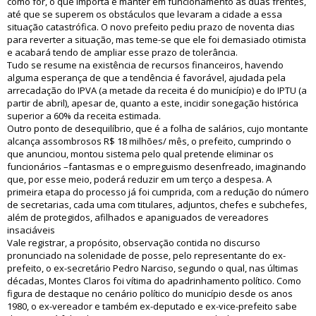
como for, o que importa é manter em funcionamento as duas frentes,
até que se superem os obstáculos que levaram a cidade a essa
situação catastrófica. O novo prefeito pediu prazo de noventa dias
para reverter a situação, mas teme-se que ele foi demasiado otimista
e acabará tendo de ampliar esse prazo de tolerância.
Tudo se resume na existência de recursos financeiros, havendo
alguma esperança de que a tendência é favorável, ajudada pela
arrecadação do IPVA (a metade da receita é do município) e do IPTU (a
partir de abril), apesar de, quanto a este, incidir sonegação histórica
superior a 60% da receita estimada.
Outro ponto de desequilíbrio, que é a folha de salários, cujo montante
alcança assombrosos R$ 18 milhões/ mês, o prefeito, cumprindo o
que anunciou, montou sistema pelo qual pretende eliminar os
funcionários –fantasmas e o empreguismo desenfreado, imaginando
que, por esse meio, poderá reduzir em um terço a despesa. A
primeira etapa do processo já foi cumprida, com a redução do número
de secretarias, cada uma com titulares, adjuntos, chefes e subchefes,
além de protegidos, afilhados e apaniguados de vereadores
insaciáveis
Vale registrar, a propósito, observação contida no discurso
pronunciado na solenidade de posse, pelo representante do ex-
prefeito, o ex-secretário Pedro Narciso, segundo o qual, nas últimas
décadas, Montes Claros foi vítima do apadrinhamento político. Como
figura de destaque no cenário político do município desde os anos
1980, o ex-vereador e também ex-deputado e ex-vice-prefeito sabe