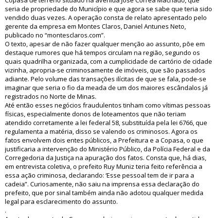
Copasa de terreno situado na avenida José Correa Machado, que
seria de propriedade do Município e que agora se sabe que teria sido
vendido duas vezes. A operação consta de relato apresentado pelo
gerente da empresa em Montes Claros, Daniel Antunes Neto,
publicado no “montesclaros.com”.
O texto, apesar de não fazer qualquer menção ao assunto, põe em
destaque rumores que há tempos circulam na região, segundo os
quais quadrilha organizada, com a cumplicidade de cartório de cidade
vizinha, apropria-se criminosamente de imóveis, que são passados
adiante. Pelo volume das transações ilícitas de que se fala, pode-se
imaginar que seria o fio da meada de um dos maiores escândalos já
registrados no Norte de Minas.
Até então esses negócios fraudulentos tinham como vítimas pessoas
físicas, especialmente donos de loteamentos que não teriam
atendido corretamente a lei federal 58, substituída pela lei 6766, que
regulamenta a matéria, disso se valendo os criminosos. Agora os
fatos envolvem dois entes públicos, a Prefeitura e a Copasa, o que
justificaria a intervenção do Ministério Público, da Polícia Federal e da
Corregedoria da Justiça na apuração dos fatos. Consta que, há dias,
em entrevista coletiva, o prefeito Ruy Muniz teria feito referência a
essa ação criminosa, declarando: ‘Esse pessoal tem de ir para a
cadeia”. Curiosamente, não saiu na imprensa essa declaração do
prefeito, que por sinal também ainda não adotou qualquer medida
legal para esclarecimento do assunto.
.