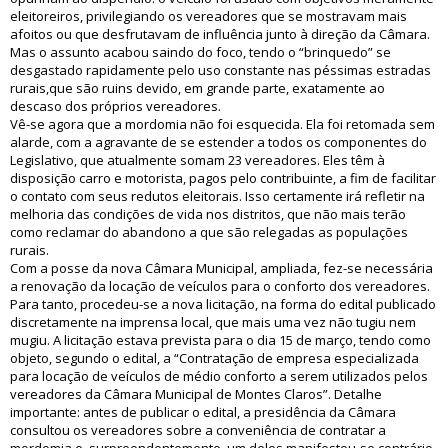
eleitoreiros, privilegiando os vereadores que se mostravam mais
afoitos ou que desfrutavam de influência junto à direção da Câmara.
Mas o assunto acabou saindo do foco, tendo o “brinquedo” se
desgastado rapidamente pelo uso constante nas péssimas estradas
rurais,que são ruins devido, em grande parte, exatamente ao
descaso dos próprios vereadores.
Vê-se agora que a mordomia não foi esquecida. Ela foi retomada sem
alarde, com a agravante de se estender a todos os componentes do
Legislativo, que atualmente somam 23 vereadores. Eles têm à
disposição carro e motorista, pagos pelo contribuinte, a fim de facilitar
o contato com seus redutos eleitorais. Isso certamente irá refletir na
melhoria das condições de vida nos distritos, que não mais terão
como reclamar do abandono a que são relegadas as populações
rurais.
Com a posse da nova Câmara Municipal, ampliada, fez-se necessária
a renovação da locação de veículos para o conforto dos vereadores.
Para tanto, procedeu-se a nova licitação, na forma do edital publicado
discretamente na imprensa local, que mais uma vez não tugiu nem
mugiu. A licitação estava prevista para o dia 15 de março, tendo como
objeto, segundo o edital, a “Contratação de empresa especializada
para locação de veículos de médio conforto a serem utilizados pelos
vereadores da Câmara Municipal de Montes Claros”. Detalhe
importante: antes de publicar o edital, a presidência da Câmara
consultou os vereadores sobre a conveniência de contratar a