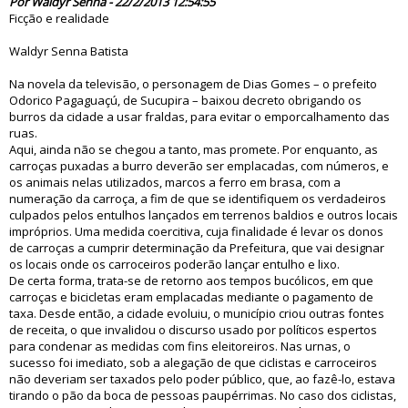
Por Waldyr Senna - 22/2/2013 12:54:55
Ficção e realidade
Waldyr Senna Batista
Na novela da televisão, o personagem de Dias Gomes – o prefeito
Odorico Pagaguaçú, de Sucupira – baixou decreto obrigando os
burros da cidade a usar fraldas, para evitar o emporcalhamento das
ruas.
Aqui, ainda não se chegou a tanto, mas promete. Por enquanto, as
carroças puxadas a burro deverão ser emplacadas, com números, e
os animais nelas utilizados, marcos a ferro em brasa, com a
numeração da carroça, a fim de que se identifiquem os verdadeiros
culpados pelos entulhos lançados em terrenos baldios e outros locais
impróprios. Uma medida coercitiva, cuja finalidade é levar os donos
de carroças a cumprir determinação da Prefeitura, que vai designar
os locais onde os carroceiros poderão lançar entulho e lixo.
De certa forma, trata-se de retorno aos tempos bucólicos, em que
carroças e bicicletas eram emplacadas mediante o pagamento de
taxa. Desde então, a cidade evoluiu, o município criou outras fontes
de receita, o que invalidou o discurso usado por políticos espertos
para condenar as medidas com fins eleitoreiros. Nas urnas, o
sucesso foi imediato, sob a alegação de que ciclistas e carroceiros
não deveriam ser taxados pelo poder público, que, ao fazê-lo, estava
tirando o pão da boca de pessoas paupérrimas. No caso dos ciclistas,