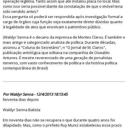
operação legítima. Tanto assim que até instalou placa no local. Mas
como isso seria possível diante da constatação de que o imóvel teria
sido vendido antes?
Essa pergunta só poderá ser respondida após investigação formal a
cargo de órgãos cuja função seja exatamente dirimir dúvidas quanto
à legalidade de atos que envolvam o patrimônio público.
(Waldyr Senna é o decano da imprensa de Montes Claros. É também o
mais antigo e categorizado analista de política. Durante décadas,
assinou a "Coluna do Secretário", n "O Jornal de M. Claros",
publicação antológica que editava na companhia de Oswaldo
Antunes. É mestre reverenciado de uma geração de jornalistas
mineiros, com vasto conhecimento de política e da história política
contemporânea do Brasil)
75121
Por Waldyr Senna - 12/4/2013 18:15:45
Noventa dias depois
Waldyr Senna Batista
Em noventa dias não se recupera o que durante quatro anos foi
dilapidado. Mas, como o prefeito Ruy Muniz estabeleceu esse prazo