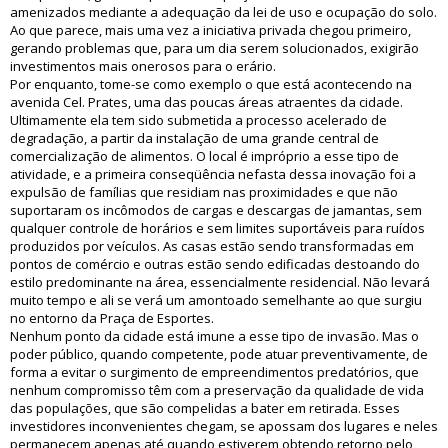
amenizados mediante a adequação da lei de uso e ocupação do solo.
Ao que parece, mais uma vez a iniciativa privada chegou primeiro,
gerando problemas que, para um dia serem solucionados, exigirão
investimentos mais onerosos para o erário.
Por enquanto, tome-se como exemplo o que está acontecendo na
avenida Cel. Prates, uma das poucas áreas atraentes da cidade.
Ultimamente ela tem sido submetida a processo acelerado de
degradação, a partir da instalação de uma grande central de
comercialização de alimentos. O local é impróprio a esse tipo de
atividade, e a primeira conseqüência nefasta dessa inovação foi a
expulsão de famílias que residiam nas proximidades e que não
suportaram os incômodos de cargas e descargas de jamantas, sem
qualquer controle de horários e sem limites suportáveis para ruídos
produzidos por veículos. As casas estão sendo transformadas em
pontos de comércio e outras estão sendo edificadas destoando do
estilo predominante na área, essencialmente residencial. Não levará
muito tempo e ali se verá um amontoado semelhante ao que surgiu
no entorno da Praça de Esportes.
Nenhum ponto da cidade está imune a esse tipo de invasão. Mas o
poder público, quando competente, pode atuar preventivamente, de
forma a evitar o surgimento de empreendimentos predatórios, que
nenhum compromisso têm com a preservação da qualidade de vida
das populações, que são compelidas a bater em retirada. Esses
investidores inconvenientes chegam, se apossam dos lugares e neles
permanecem apenas até quando estiverem obtendo retorno pelo