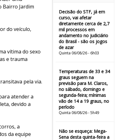
o Bairro Jardim
Decisão do STF, já em
curso, vai afetar
diretamente cerca de 2,7
or do veículo,
mil processos em
andamento no judiciário
do Brasil - são os jogos
de azar
ma vítima do sexo
Quinta 06/08/26 - 6h03
las e trauma
Temperaturas de 33 e 34
graus seguem na
ansitava pela via.
previsão para M. Claros,
no sábado, domingo e
segunda-feira; mínimas
para atender a
vão de 14 a 19 graus, no
leta, devido a
período
Quinta 06/08/26 - 5h49
corros, a
Não se esqueça: Mega-
dos da equipe
Sena desta quinta-feira a