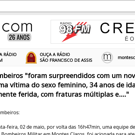
A RÁDIO
OUÇA A RÁDIO
montescl
FM
SÃO FRANCISCO DE ASSIS
ombeiros "foram surpreendidos com um nov
a vítima do sexo feminino, 34 anos de id
ente ferida, com fraturas múltiplas e...."
ombeiros:
nta-feira, 02 de maio, por volta das 16h47min, uma equipe 
 Bombeiros Militar em Montes Claros, foi acionada para at