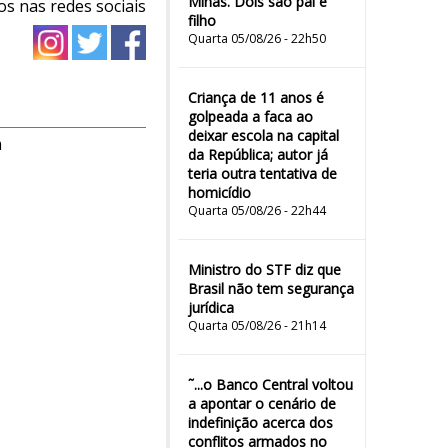
Minas. Dois são pai e
os nas redes sociais
filho
Quarta 05/08/26 - 22h50
Criança de 11 anos é
golpeada a faca ao
deixar escola na capital
m
da República; autor já
teria outra tentativa de
homicídio
Quarta 05/08/26 - 22h44
Ministro do STF diz que
Brasil não tem segurança
jurídica
Quarta 05/08/26 - 21h14
˜...o Banco Central voltou
a apontar o cenário de
indefinição acerca dos
conflitos armados no