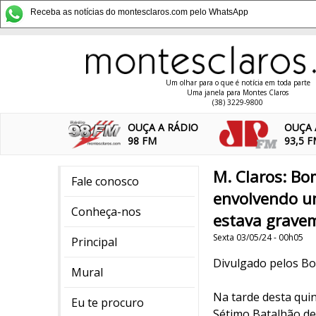
Receba as notícias do montesclaros.com pelo WhatsApp
Um olhar para o que é notícia em toda parte
Uma janela para Montes Claros
(38) 3229-9800
OUÇA A RÁDIO
OUÇA 
98 FM
93,5 
M. Claros: B
Fale conosco
envolvendo um
Conheça-nos
estava gravem
Sexta 03/05/24 - 00h05
Principal
Divulgado pelos B
Mural
Na tarde desta qui
Eu te procuro
Sétimo Batalhão de