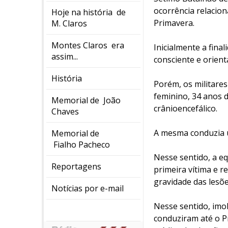
ocorrência relacion
Hoje na história de
Primavera.
M. Claros
Montes Claros era
Inicialmente a fina
assim...
consciente e orient
História
Porém, os militare
feminino, 34 anos d
Memorial de João
crânioencefálico.
Chaves
A mesma conduzia um
Memorial de
Fialho Pacheco
Nesse sentido, a e
Reportagens
primeira vítima e r
gravidade das lesõe
Notícias por e-mail
Nesse sentido, imob
conduziram até o P