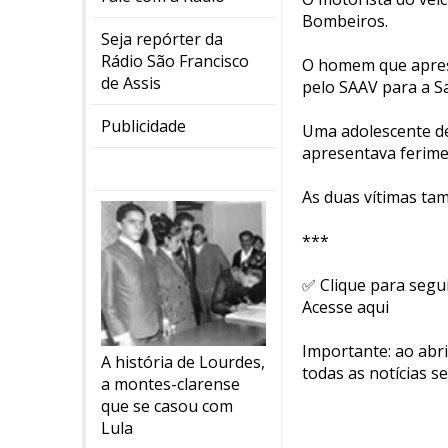
Bombeiros.
Seja repórter da
Rádio São Francisco
O homem que aprese
de Assis
pelo SAAV para a S
Publicidade
Uma adolescente de
apresentava ferime
As duas vítimas ta
***
✅ Clique para segu
Acesse aqui
Importante: ao abr
A história de Lourdes,
todas as notícias s
a montes-clarense
que se casou com
Lula