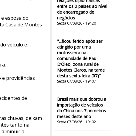
relações diplomáticas
entre os 2 países ao nível
de encarregado de
a e esposa do
negócios
Sexta 07/08/26 - 19h20
nta Casa de Montes
"...ficou ferido após ser
do veículo e
atingido por uma
motosserra na
comunidade de Pau
ra.
D’Óleo, zona rural de
Montes Claros, na tarde
desta sexta-feira (07)"
o e providências
Sexta 07/08/26 - 19h07
acidentes de
Brasil mais que dobrou a
importação de veículos
da China nos 7 primeiros
meses deste ano
ras chuvas, deixam
Sexta 07/08/26 - 19h02
ntes tanto na
 diminuir a