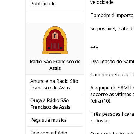
velocidade.
Publicidade
Também é important
Se possível, evite d
***
Divulgação do Sam
Rádio São Francisco de
Assis
Caminhonete capota
Anuncie na Rádio São
A equipe do SAMU d
Francisco de Assis
socorro as vítimas
Ouça a Rádio São
feira (10).
Francisco de Assis
Três pessoas ficar
Peça sua música
rodovia.
Fale com a Rádio
O motorista do veíc