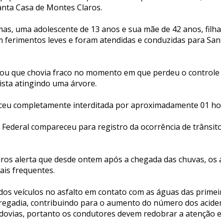
anta Casa de Montes Claros.
mas, uma adolescente de 13 anos e sua mãe de 42 anos, filh
m ferimentos leves e foram atendidas e conduzidas para Sa
ou que chovia fraco no momento em que perdeu o controle 
ista atingindo uma árvore.
ceu completamente interditada por aproximadamente 01 ho
a Federal compareceu para registro da ocorrência de trânsit
os alerta que desde ontem após a chegada das chuvas, os 
ais frequentes.
dos veículos no asfalto em contato com as águas das primei
rregadia, contribuindo para o aumento do número dos acide
dovias, portanto os condutores devem redobrar a atenção e