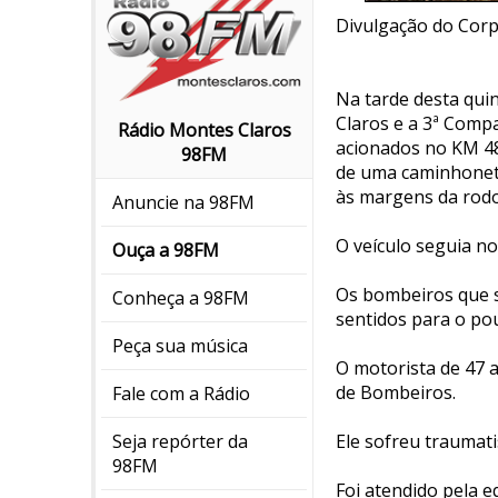
Divulgação do Cor
Na tarde desta quin
Claros e a 3ª Comp
Rádio Montes Claros
acionados no KM 48
98FM
de uma caminhonete
às margens da rodo
Anuncie na 98FM
O veículo seguia n
Ouça a 98FM
Os bombeiros que s
Conheça a 98FM
sentidos para o po
Peça sua música
O motorista de 47 a
de Bombeiros.
Fale com a Rádio
Ele sofreu traumati
Seja repórter da
98FM
Foi atendido pela 