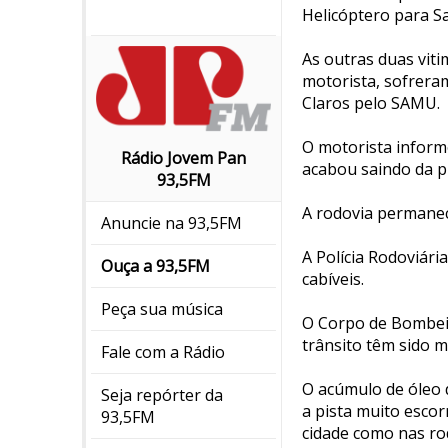
Helicóptero para S
As outras duas viti
motorista, sofrera
Claros pelo SAMU.
O motorista inform
Rádio Jovem Pan
acabou saindo da p
93,5FM
A rodovia permane
Anuncie na 93,5FM
A Polícia Rodoviári
Ouça a 93,5FM
cabíveis.
Peça sua música
O Corpo de Bombeir
trânsito têm sido m
Fale com a Rádio
O acúmulo de óleo 
Seja repórter da
a pista muito esco
93,5FM
cidade como nas ro