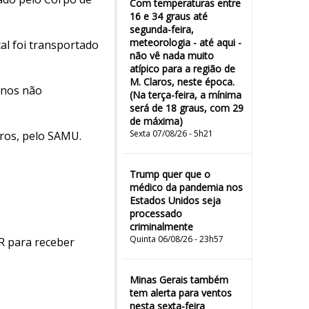
Com temperaturas entre
16 e 34 graus até
segunda-feira,
meteorologia - até aqui -
al foi transportado
não vê nada muito
atípico para a região de
M. Claros, neste época.
anos não
(Na terça-feira, a mínima
será de 18 graus, com 29
de máxima)
Sexta 07/08/26 - 5h21
ros, pelo SAMU.
Trump quer que o
médico da pandemia nos
Estados Unidos seja
processado
criminalmente
Quinta 06/08/26 - 23h57
R para receber
Minas Gerais também
tem alerta para ventos
nesta sexta-feira