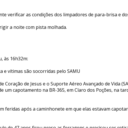
e verificar as condições dos limpadores de para-brisa e do
irigir a noite com pista molhada.
u, às 16h32m:
 e vítimas são socorridas pelo SAMU
e Coração de Jesus e o Suporte Aéreo Avançado de Vida (S
 de um capotamento na BR-365, em Claro dos Poções, na tard
am feridas após a caminhonete em que elas estavam capota
ulo de 47 anos ficou preso as ferragens e precisou ser reti