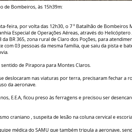
po de Bombeiros, às 15h39m:
ta-feira, por volta das 12h30, o 7 º Batalhão de Bombeiros 
anhia Especial de Operações Aéreas, através do Helicóptero
 da BR 365, zona rural de Claro dos Poções, para atendim
 com 03 pessoas da mesma família, que saiu da pista e ba
via.
o sentido de Pirapora para Montes Claros.
e deslocaram nas viaturas por terra, precisaram fechar a r
uso da aeronave.
nos, E.E.A, ficou preso às ferragens e precisou ser desenca
smo craniano , suspeita de lesão na coluna cervical e escori
equipe médica do SAMU que também tripula a aeronave, sen