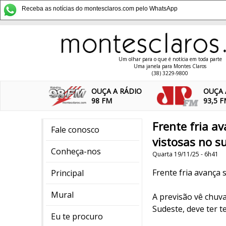
Receba as notícias do montesclaros.com pelo WhatsApp
Um olhar para o que é notícia em toda parte
Uma janela para Montes Claros
(38) 3229-9800
OUÇA A RÁDIO
OUÇA 
98 FM
93,5 
Frente fria a
Fale conosco
vistosas no su
Conheça-nos
Quarta 19/11/25 - 6h41
Frente fria avança 
Principal
Mural
A previsão vê chuv
Sudeste, deve ter t
Eu te procuro