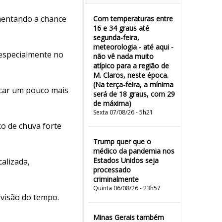
aumentando a chance
Com temperaturas entre
16 e 34 graus até
segunda-feira,
meteorologia - até aqui -
 especialmente no
não vê nada muito
atípico para a região de
M. Claros, neste época.
(Na terça-feira, a mínima
car um pouco mais
será de 18 graus, com 29
de máxima)
Sexta 07/08/26 - 5h21
co de chuva forte
Trump quer que o
médico da pandemia nos
Estados Unidos seja
alizada,
processado
criminalmente
Quinta 06/08/26 - 23h57
evisão do tempo.
Minas Gerais também