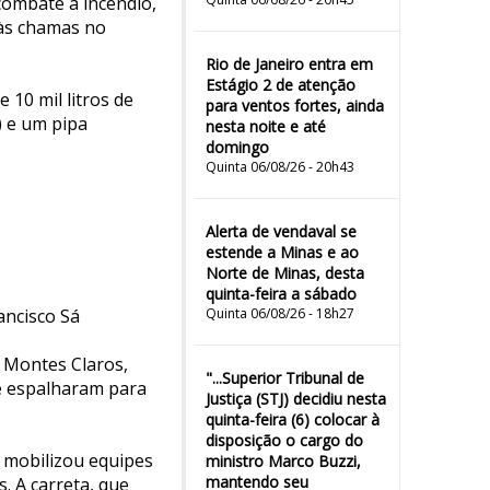
 combate a incêndio,
e às chamas no
Rio de Janeiro entra em
Estágio 2 de atenção
10 mil litros de
para ventos fortes, ainda
) e um pipa
nesta noite e até
domingo
Quinta 06/08/26 - 20h43
Alerta de vendaval se
estende a Minas e ao
Norte de Minas, desta
quinta-feira a sábado
ancisco Sá
Quinta 06/08/26 - 18h27
a Montes Claros,
"...Superior Tribunal de
e espalharam para
Justiça (STJ) decidiu nesta
quinta-feira (6) colocar à
disposição o cargo do
a mobilizou equipes
ministro Marco Buzzi,
mantendo seu
. A carreta, que