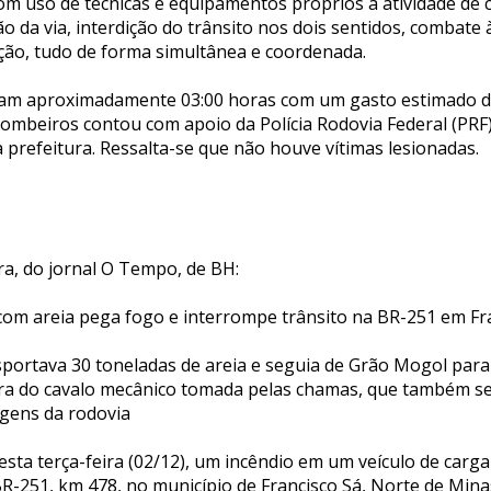
 com uso de técnicas e equipamentos próprios à atividade de
ção da via, interdição do trânsito nos dois sentidos, combat
ação, tudo de forma simultânea e coordenada.
am aproximadamente 03:00 horas com um gasto estimado de 
bombeiros contou com apoio da Polícia Rodovia Federal (PRF
a prefeitura. Ressalta-se que não houve vítimas lesionadas.
ra, do jornal O Tempo, de BH:
com areia pega fogo e interrompe trânsito na BR-251 em Fr
nsportava 30 toneladas de areia e seguia de Grão Mogol par
ura do cavalo mecânico tomada pelas chamas, que também s
gens da rodovia
desta terça-feira (02/12), um incêndio em um veículo de carg
-251, km 478, no município de Francisco Sá, Norte de Minas