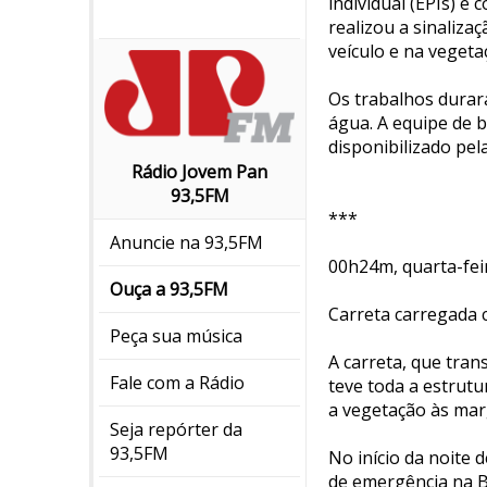
individual (EPIs) e
realizou a sinaliza
veículo e na veget
Os trabalhos durar
água. A equipe de 
disponibilizado pel
Rádio Jovem Pan
93,5FM
***
Anuncie na 93,5FM
00h24m, quarta-fei
Ouça a 93,5FM
Carreta carregada 
Peça sua música
A carreta, que tra
Fale com a Rádio
teve toda a estrut
a vegetação às mar
Seja repórter da
93,5FM
No início da noite 
de emergência na BR