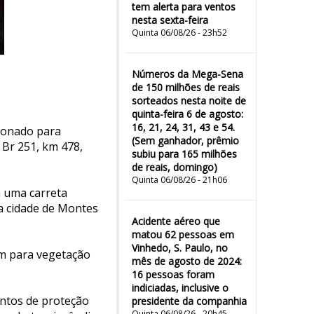
tem alerta para ventos
nesta sexta-feira
Quinta 06/08/26 - 23h52
Números da Mega-Sena
de 150 milhões de reais
sorteados nesta noite de
quinta-feira 6 de agosto:
16, 21, 24, 31, 43 e 54.
cionado para
(Sem ganhador, prêmio
 Br 251, km 478,
subiu para 165 milhões
de reais, domingo)
Quinta 06/08/26 - 21h06
m uma carreta
a cidade de Montes
Acidente aéreo que
matou 62 pessoas em
Vinhedo, S. Paulo, no
am para vegetação
mês de agosto de 2024:
16 pessoas foram
indiciadas, inclusive o
entos de proteção
presidente da companhia
Quinta 06/08/26 - 20h45