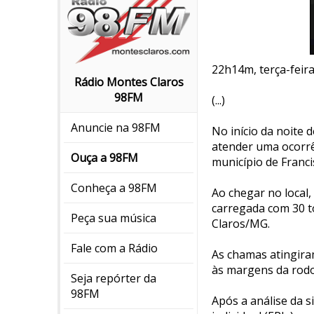
22h14m, terça-feir
Rádio Montes Claros
98FM
(...)
Anuncie na 98FM
No início da noite 
atender uma ocorrên
Ouça a 98FM
município de Franc
Conheça a 98FM
Ao chegar no local
carregada com 30 t
Peça sua música
Claros/MG.
Fale com a Rádio
As chamas atingira
às margens da rodo
Seja repórter da
98FM
Após a análise da 