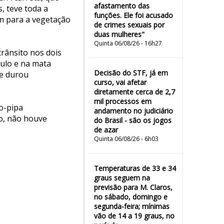
afastamento das
, teve toda a
funções. Ele foi acusado
m para a vegetação
de crimes sexuais por
duas mulheres"
Quinta 06/08/26 - 16h27
trânsito nos dois
ulo e na mata
Decisão do STF, já em
ue durou
curso, vai afetar
diretamente cerca de 2,7
mil processos em
o-pipa
andamento no judiciário
io, não houve
do Brasil - são os jogos
de azar
Quinta 06/08/26 - 6h03
Temperaturas de 33 e 34
graus seguem na
previsão para M. Claros,
no sábado, domingo e
segunda-feira; mínimas
vão de 14 a 19 graus, no