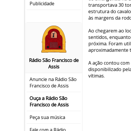
Publicidade
transportava 30 to
estrutura do caval
às margens da rodo
Ao chegarem ao loca
sentidos, enquanto
próxima. Foram util
aproximadamente t
Rádio São Francisco de
A ação contou com 
Assis
disponibilizado pel
vítimas.
Anuncie na Rádio São
Francisco de Assis
Ouça a Rádio São
Francisco de Assis
Peça sua música
Fale com a Rádio