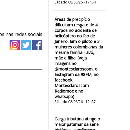
Sábado 08/08/26 - 17h54
Áreas de precipício
dificultam resgate de 4
corpos no acidente de
os nas redes sociais
helicóptero no Rio de
Janeiro. Iam o piloto e 3
mulheres colombianas da
mesma família - avó,
mãe e filha. (Veja
imagens no
@montesclaroscom, o
m
Instagram da 98FM, no
facebook
Montesclaroscom
Radiomoc e no
whatsapp)
Sábado 08/08/26 - 12h37
Carga tributária atinge o
maior patamar da série
histórica - confirmam