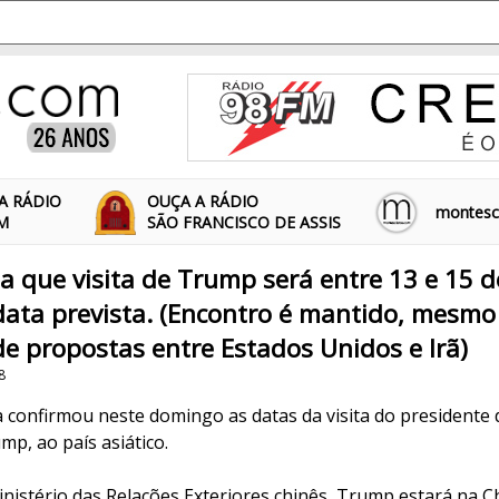
A RÁDIO
OUÇA A RÁDIO
montescl
FM
SÃO FRANCISCO DE ASSIS
a que visita de Trump será entre 13 e 15 
data prevista. (Encontro é mantido, mesm
e propostas entre Estados Unidos e Irã)
8
 confirmou neste domingo as datas da visita do presidente
p, ao país asiático.
nistério das Relações Exteriores chinês, Trump estará na Ch