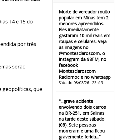
Morte de vereador muito
popular em Minas tem 2
ias 14 e 15 do
menores apreendidos.
Eles imediatamente
gastaram 10 mil reais em
roupas e celulares. Veja
endida por três
as imagens no
@montesclaroscom, o
Instagram da 98FM, no
facebook
temas serão
Montesclaroscom
Radiomoc e no whatsapp
Sábado 08/08/26 - 23h13
 geopolíticas, que
"...grave acidente
envolvendo dois carros
na BR-251, em Salinas,
na tarde deste sábado
(08). Sete pessoas
morreram e uma ficou
gravemente ferida..."