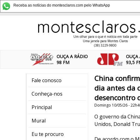
Receba as notícias do montesclaros.com pelo WhatsApp
Um olhar para o que é notícia em toda parte
Uma janela para Montes Claros
(38) 3229-9800
OUÇA A RÁDIO
OUÇA 
98 FM
93,5 
China confirm
Fale conosco
dia antes da 
Conheça-nos
desencontro d
Domingo 10/05/26 - 22h4
Principal
O governo da China
Mural
Unidos, Donald Trum
Eu te procuro
De acordo com o Mi